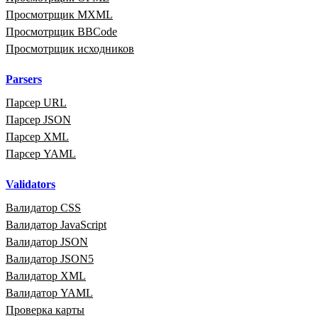
Просмотрщик MXML
Просмотрщик BBCode
Просмотрщик исходников
Parsers
Парсер URL
Парсер JSON
Парсер XML
Парсер YAML
Validators
Валидатор CSS
Валидатор JavaScript
Валидатор JSON
Валидатор JSON5
Валидатор XML
Валидатор YAML
Проверка карты