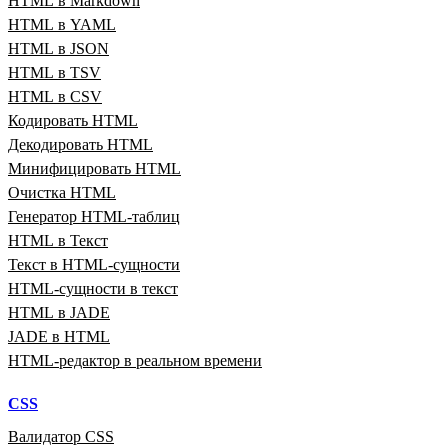
HTML в Markdown
HTML в YAML
HTML в JSON
HTML в TSV
HTML в CSV
Кодировать HTML
Декодировать HTML
Минифицировать HTML
Очистка HTML
Генератор HTML‑таблиц
HTML в Текст
Текст в HTML‑сущности
HTML‑сущности в текст
HTML в JADE
JADE в HTML
HTML‑редактор в реальном времени
CSS
Валидатор CSS