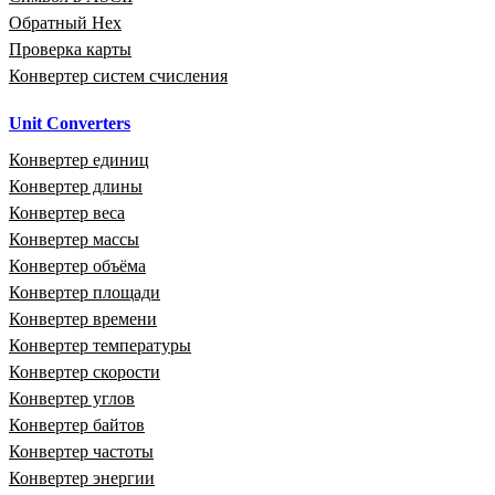
Обратный Hex
Проверка карты
Конвертер систем счисления
Unit Converters
Конвертер единиц
Конвертер длины
Конвертер веса
Конвертер массы
Конвертер объёма
Конвертер площади
Конвертер времени
Конвертер температуры
Конвертер скорости
Конвертер углов
Конвертер байтов
Конвертер частоты
Конвертер энергии