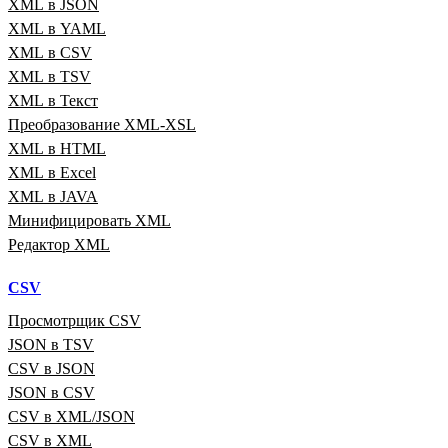
XML в JSON
XML в YAML
XML в CSV
XML в TSV
XML в Текст
Преобразование XML‑XSL
XML в HTML
XML в Excel
XML в JAVA
Минифицировать XML
Редактор XML
CSV
Просмотрщик CSV
JSON в TSV
CSV в JSON
JSON в CSV
CSV в XML/JSON
CSV в XML