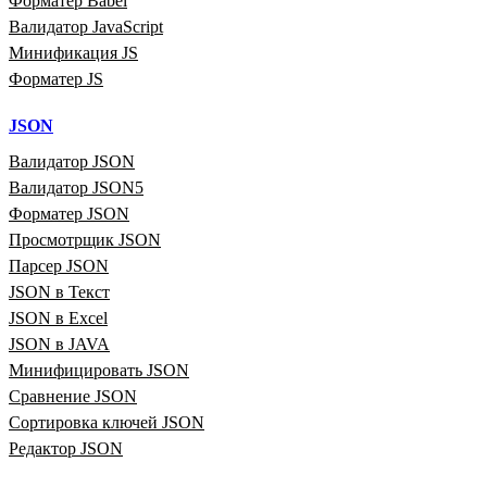
Форматер Babel
Валидатор JavaScript
Минификация JS
Форматер JS
JSON
Валидатор JSON
Валидатор JSON5
Форматер JSON
Просмотрщик JSON
Парсер JSON
JSON в Текст
JSON в Excel
JSON в JAVA
Минифицировать JSON
Сравнение JSON
Сортировка ключей JSON
Редактор JSON