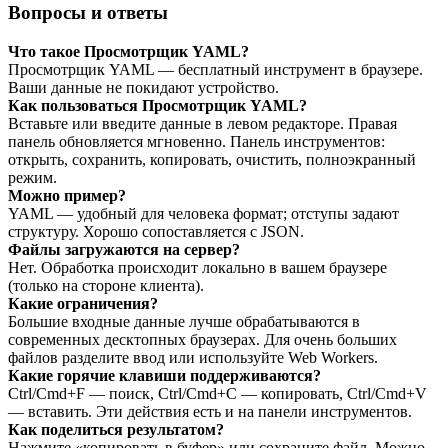
Вопросы и ответы
Что такое Просмотрщик YAML?
Просмотрщик YAML — бесплатный инструмент в браузере.
Ваши данные не покидают устройство.
Как пользоваться Просмотрщик YAML?
Вставьте или введите данные в левом редакторе. Правая
панель обновляется мгновенно. Панель инструментов:
открыть, сохранить, копировать, очистить, полноэкранный
режим.
Можно пример?
YAML — удобный для человека формат; отступы задают
структуру. Хорошо сопоставляется с JSON.
Файлы загружаются на сервер?
Нет. Обработка происходит локально в вашем браузере
(только на стороне клиента).
Какие ограничения?
Большие входные данные лучше обрабатываются в
современных десктопных браузерах. Для очень больших
файлов разделите ввод или используйте Web Workers.
Какие горячие клавиши поддерживаются?
Ctrl/Cmd+F — поиск, Ctrl/Cmd+C — копировать, Ctrl/Cmd+V
— вставить. Эти действия есть и на панели инструментов.
Как поделиться результатом?
Нажмите «копировать в буфер» или сохраните файл. Можно