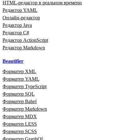
HTML‑редактор в реальном времени
Редактор YAML
Онлайн‑редактор
Редактор Java
Редактор C#
Редактор ActionScript
Редактор Markdown
Beautifier
Форматер XML
Форматер YAML
Форматер TypeScript
Форматер SQL
Форматер Babel
Форматер Markdown
Форматер MDX
Форматер LESS
Форматер SCSS
Форматер GraphQL