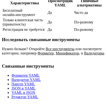
Просмотрщик
Типичные
Характеристика
YAML
альтернативы
Бесплатный
Да
Часто да
онлайн‑инструмент
Только клиентская часть
Да
По‑разному
(приватность)
Регистрация не требуется
Да
По‑разному
Исследовать связанные инструменты
Нужно больше? Откройте
Все инструменты
или посмотрите
категории, например
Форматер
,
Минификатор
,
и
Валидаторы
.
Связанные инструменты
Форматер YAML
Валидатор YAML
Парсер YAML
JSON в YAML
YAML в JSON
Редактор YAML