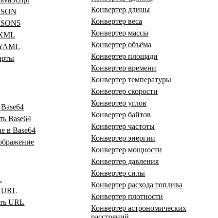
Конвертер длины
 JSON
Конвертер веса
 JSON5
Конвертер массы
 XML
Конвертер объёма
 YAML
Конвертер площади
арты
Конвертер времени
Конвертер температуры
Конвертер скорости
Конвертер углов
 Base64
Конвертер байтов
ть Base64
Конвертер частоты
е в Base64
Конвертер энергии
зображение
Конвертер мощности
Конвертер давления
Конвертер силы
L
Конвертер расхода топлива
ь URL
Конвертер плотности
ать URL
Конвертер астрономических
расстояний