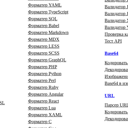
Форматер YAML
Валидатор
Форматер TypeScript
Валидатор
Форматер SQL
Валидатор
Форматер Babel
Валидатор
Форматер Markdown
Проверка к
Форматер MDX
Тест API
Форматер LESS
Форматер SCSS
Base64
Форматер GraphQL
Кодировать
Форматер PHP
Декодирова
Форматер Python
Изображени
Форматер Perl
Base64 в и
Форматер Ruby
Форматер Angular
URL
Форматер React
SL
Парсер UR
Форматер Lua
Кодироват
Форматер XAML
Декодиров
Форматер C