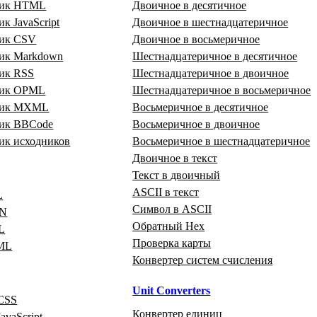
щик HTML
Двоичное в десятичное
к JavaScript
Двоичное в шестнадцатеричное
ик CSV
Двоичное в восьмеричное
ик Markdown
Шестнадцатеричное в десятичное
ик RSS
Шестнадцатеричное в двоичное
щик OPML
Шестнадцатеричное в восьмеричное
щик MXML
Восьмеричное в десятичное
ик BBCode
Восьмеричное в двоичное
ик исходников
Восьмеричное в шестнадцатеричное
Двоичное в текст
Текст в двоичный
ASCII в текст
L
Символ в ASCII
ON
Обратный Hex
L
Проверка карты
ML
Конвертер систем счисления
Unit Converters
CSS
Конвертер единиц
avaScript