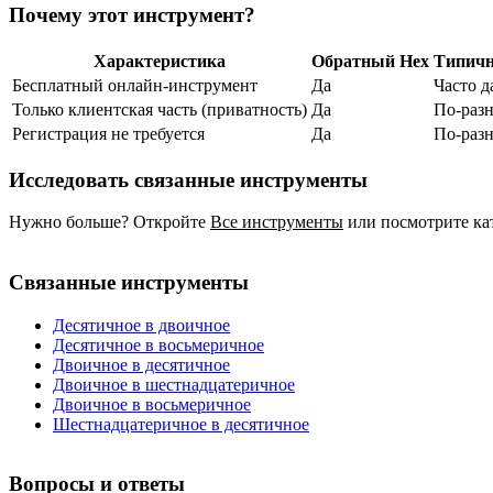
Почему этот инструмент?
Характеристика
Обратный Hex
Типичн
Бесплатный онлайн‑инструмент
Да
Часто д
Только клиентская часть (приватность)
Да
По‑раз
Регистрация не требуется
Да
По‑раз
Исследовать связанные инструменты
Нужно больше? Откройте
Все инструменты
или посмотрите ка
Связанные инструменты
Десятичное в двоичное
Десятичное в восьмеричное
Двоичное в десятичное
Двоичное в шестнадцатеричное
Двоичное в восьмеричное
Шестнадцатеричное в десятичное
Вопросы и ответы