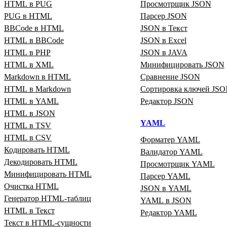
HTML в PUG
Просмотрщик JSON
PUG в HTML
Парсер JSON
BBCode в HTML
JSON в Текст
HTML в BBCode
JSON в Excel
HTML в PHP
JSON в JAVA
HTML в XML
Минифицировать JSON
Markdown в HTML
Сравнение JSON
HTML в Markdown
Сортировка ключей JS
HTML в YAML
Редактор JSON
HTML в JSON
YAML
HTML в TSV
HTML в CSV
Форматер YAML
Кодировать HTML
Валидатор YAML
Декодировать HTML
Просмотрщик YAML
Минифицировать HTML
Парсер YAML
Очистка HTML
JSON в YAML
Генератор HTML‑таблиц
YAML в JSON
HTML в Текст
Редактор YAML
Текст в HTML‑сущности