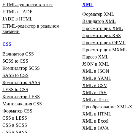
XML
HTML‑сущности в текст
HTML в JADE
Форматер XML
JADE в HTML
Валидатор XML
HTML‑редактор в реальном
Просмотрщик XML
времени
Просмотрщик RSS
Просмотрщик OPML
CSS
Просмотрщик MXML
Валидатор CSS
Парсер XML
SCSS to CSS
JSON в XML
Компилятор SCSS
XML в JSON
SASS to CSS
XML в YAML
Компилятор SASS
XML в CSV
LESS to CSS
XML в TSV
Компилятор LESS
XML в Текст
Минификация CSS
Преобразование XML‑X
Форматер CSS
XML в HTML
CSS в LESS
XML в Excel
CSS в SCSS
XML в JAVA
CSS в SASS