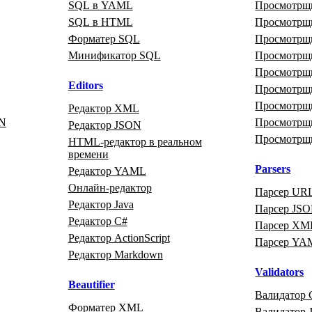
SQL в YAML
Просмотр
SQL в HTML
Просмотрщи
Форматер SQL
Просмотрщ
Минификатор SQL
Просмотрщ
Просмотрщ
Editors
Просмотр
Просмотр
Редактор XML
ON
Просмотрщ
Редактор JSON
Просмотрщ
HTML‑редактор в реальном
времени
Parsers
Редактор YAML
Онлайн‑редактор
Парсер UR
Редактор Java
Парсер JS
Редактор C#
Парсер XM
Редактор ActionScript
Парсер YA
Редактор Markdown
Validators
Beautifier
Валидатор 
Форматер XML
Валидатор J