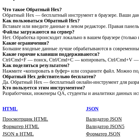
Что такое Обратный Hex?
Обратный Hex — бесплатный инструмент в браузере. Ваши дан
Как пользоваться Обратный Hex?
Вставьте или введите данные в левом редакторе. Правая панел
Файлы загружаются на сервер?
Нет. Обработка происходит локально в вашем браузере (только 
Какие ограничения?
Большие входные данные лучше обрабатываются в современных 
Какие горячие клавиши поддерживаются?
Ctrl/Cmd+F — поиск, Ctrl/Cmd+C — копировать, Ctrl/Cmd+V — в
Как поделиться результатом?
Нажмите «копировать в буфер» или сохраните файл. Можно по
Обратный Hex действительно бесплатен?
Да. Обратный Hex — бесплатный онлайн‑инструмент для разраб
Кто пользуется этим инструментом?
Разработчики, инженеры QA, студенты и аналитики данных ис
HTML
JSON
Просмотрщик HTML
Валидатор JSON
Форматер HTML
Валидатор JSON5
JSON в HTML
Форматер JSON