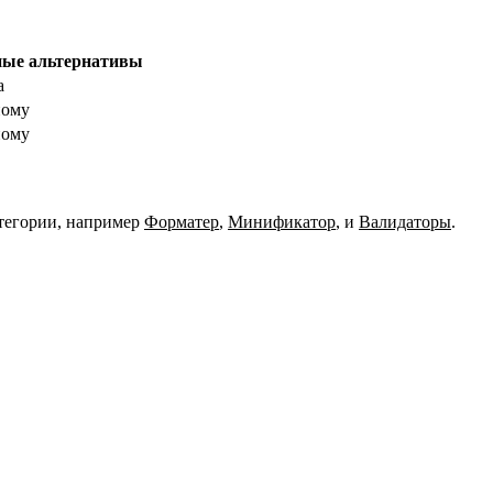
ые альтернативы
а
ному
ному
тегории, например
Форматер
,
Минификатор
,
и
Валидаторы
.