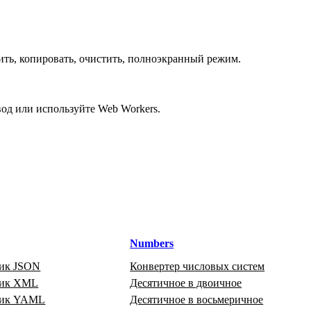
ить, копировать, очистить, полноэкранный режим.
од или используйте Web Workers.
Numbers
ик JSON
Конвертер числовых систем
щик XML
Десятичное в двоичное
щик YAML
Десятичное в восьмеричное