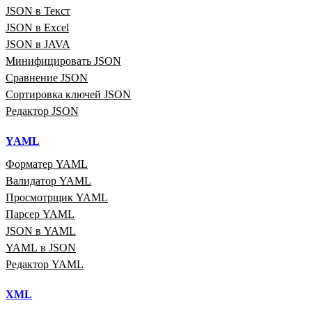
JSON в Текст
JSON в Excel
JSON в JAVA
Минифицировать JSON
Сравнение JSON
Сортировка ключей JSON
Редактор JSON
YAML
Форматер YAML
Валидатор YAML
Просмотрщик YAML
Парсер YAML
JSON в YAML
YAML в JSON
Редактор YAML
XML