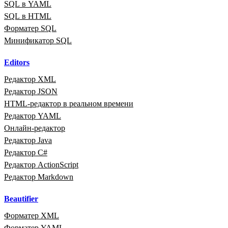
SQL в YAML
SQL в HTML
Форматер SQL
Минификатор SQL
Editors
Редактор XML
Редактор JSON
HTML‑редактор в реальном времени
Редактор YAML
Онлайн‑редактор
Редактор Java
Редактор C#
Редактор ActionScript
Редактор Markdown
Beautifier
Форматер XML
Форматер YAML