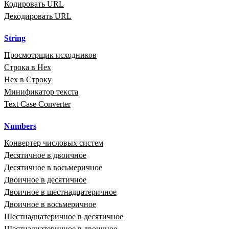
Кодировать URL
Декодировать URL
String
Просмотрщик исходников
Строка в Hex
Hex в Строку
Минификатор текста
Text Case Converter
Numbers
Конвертер числовых систем
Десятичное в двоичное
Десятичное в восьмеричное
Двоичное в десятичное
Двоичное в шестнадцатеричное
Двоичное в восьмеричное
Шестнадцатеричное в десятичное
Шестнадцатеричное в двоичное