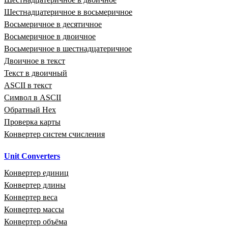
Шестнадцатеричное в восьмеричное
Восьмеричное в десятичное
Восьмеричное в двоичное
Восьмеричное в шестнадцатеричное
Двоичное в текст
Текст в двоичный
ASCII в текст
Символ в ASCII
Обратный Hex
Проверка карты
Конвертер систем счисления
Unit Converters
Конвертер единиц
Конвертер длины
Конвертер веса
Конвертер массы
Конвертер объёма