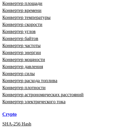
Конвертер площади
Конвертер времени
Конвертер температуры
Конвертер скорости
Конвертер углов
Конвертер байтов
Конвертер частоты
Конвертер энергии
Конвертер мощности
Конвертер давления
Конвертер силы
Конвертер расхода топлива
Конвертер плотности
Конвертер астрономических расстояний
Конвертер электрического тока
Crypto
SHA-256 Hash