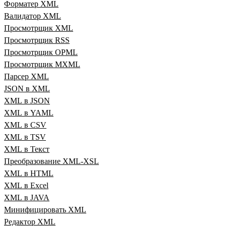
Форматер XML
Валидатор XML
Просмотрщик XML
Просмотрщик RSS
Просмотрщик OPML
Просмотрщик MXML
Парсер XML
JSON в XML
XML в JSON
XML в YAML
XML в CSV
XML в TSV
XML в Текст
Преобразование XML‑XSL
XML в HTML
XML в Excel
XML в JAVA
Минифицировать XML
Редактор XML