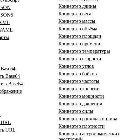
Конвертер длины
 JSON
Конвертер веса
 JSON5
Конвертер массы
 XML
Конвертер объёма
 YAML
Конвертер площади
арты
Конвертер времени
Конвертер температуры
Конвертер скорости
Конвертер углов
 Base64
Конвертер байтов
ть Base64
Конвертер частоты
е в Base64
Конвертер энергии
зображение
Конвертер мощности
Конвертер давления
Конвертер силы
L
Конвертер расхода топлива
ь URL
Конвертер плотности
ать URL
Конвертер астрономических
расстояний