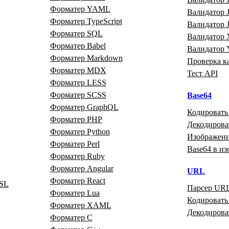
Форматер YAML
Валидатор
Форматер TypeScript
Валидатор
Форматер SQL
Валидатор
Форматер Babel
Валидатор
Форматер Markdown
Проверка к
Форматер MDX
Тест API
Форматер LESS
Форматер SCSS
Base64
Форматер GraphQL
Кодировать
Форматер PHP
Декодирова
Форматер Python
Изображени
Форматер Perl
Base64 в и
Форматер Ruby
Форматер Angular
URL
Форматер React
SL
Парсер UR
Форматер Lua
Кодироват
Форматер XAML
Декодиров
Форматер C