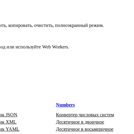
ить, копировать, очистить, полноэкранный режим.
од или используйте Web Workers.
Numbers
ик JSON
Конвертер числовых систем
щик XML
Десятичное в двоичное
щик YAML
Десятичное в восьмеричное