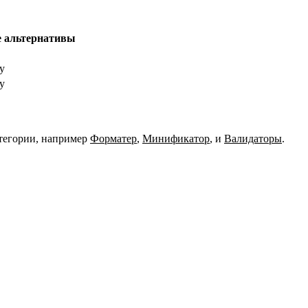
 альтернативы
у
у
тегории, например
Форматер
,
Минификатор
,
и
Валидаторы
.