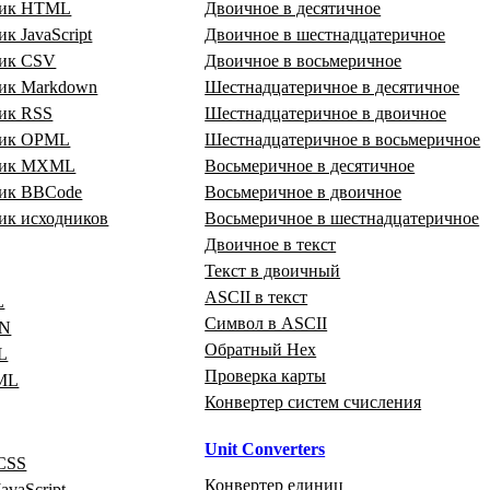
щик HTML
Двоичное в десятичное
к JavaScript
Двоичное в шестнадцатеричное
ик CSV
Двоичное в восьмеричное
ик Markdown
Шестнадцатеричное в десятичное
ик RSS
Шестнадцатеричное в двоичное
щик OPML
Шестнадцатеричное в восьмеричное
щик MXML
Восьмеричное в десятичное
ик BBCode
Восьмеричное в двоичное
ик исходников
Восьмеричное в шестнадцатеричное
Двоичное в текст
Текст в двоичный
ASCII в текст
L
Символ в ASCII
ON
Обратный Hex
L
Проверка карты
ML
Конвертер систем счисления
Unit Converters
CSS
Конвертер единиц
avaScript