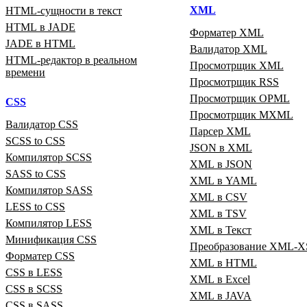
XML
HTML‑сущности в текст
HTML в JADE
Форматер XML
JADE в HTML
Валидатор XML
HTML‑редактор в реальном
Просмотрщик XML
времени
Просмотрщик RSS
Просмотрщик OPML
CSS
Просмотрщик MXML
Валидатор CSS
Парсер XML
SCSS to CSS
JSON в XML
Компилятор SCSS
XML в JSON
SASS to CSS
XML в YAML
Компилятор SASS
XML в CSV
LESS to CSS
XML в TSV
Компилятор LESS
XML в Текст
Минификация CSS
Преобразование XML‑X
Форматер CSS
XML в HTML
CSS в LESS
XML в Excel
CSS в SCSS
XML в JAVA
CSS в SASS