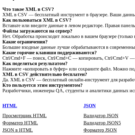
Что такое XML в CSV?
XML в CSV — бесплатный инструмент в браузере. Ваши данны
Как пользоваться XML в CSV?
Вставьте или введите данные в левом редакторе. Правая панел
Файлы загружаются на сервер?
Нет. Обработка происходит локально в вашем браузере (только 
Какие ограничения?
Большие входные данные лучше обрабатываются в современных 
Какие горячие клавиши поддерживаются?
Ctrl/Cmd+F — поиск, Ctrl/Cmd+C — копировать, Ctrl/Cmd+V — в
Как поделиться результатом?
Нажмите «копировать в буфер» или сохраните файл. Можно по
XML в CSV действительно бесплатен?
Да. XML в CSV — бесплатный онлайн‑инструмент для разработч
Кто пользуется этим инструментом?
Разработчики, инженеры QA, студенты и аналитики данных ис
HTML
JSON
Просмотрщик HTML
Валидатор JSON
Форматер HTML
Валидатор JSON5
JSON в HTML
Форматер JSON