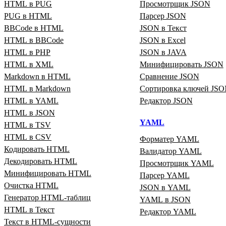
HTML в PUG
Просмотрщик JSON
PUG в HTML
Парсер JSON
BBCode в HTML
JSON в Текст
HTML в BBCode
JSON в Excel
HTML в PHP
JSON в JAVA
HTML в XML
Минифицировать JSON
Markdown в HTML
Сравнение JSON
HTML в Markdown
Сортировка ключей JS
HTML в YAML
Редактор JSON
HTML в JSON
YAML
HTML в TSV
HTML в CSV
Форматер YAML
Кодировать HTML
Валидатор YAML
Декодировать HTML
Просмотрщик YAML
Минифицировать HTML
Парсер YAML
Очистка HTML
JSON в YAML
Генератор HTML‑таблиц
YAML в JSON
HTML в Текст
Редактор YAML
Текст в HTML‑сущности