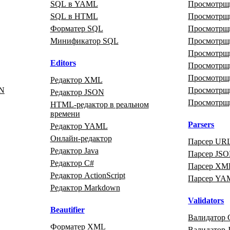
SQL в YAML
Просмотр
SQL в HTML
Просмотрщи
Форматер SQL
Просмотрщ
Минификатор SQL
Просмотрщ
Просмотрщ
Editors
Просмотр
Просмотр
Редактор XML
ON
Просмотрщ
Редактор JSON
Просмотрщ
HTML‑редактор в реальном
времени
Parsers
Редактор YAML
Онлайн‑редактор
Парсер UR
Редактор Java
Парсер JS
Редактор C#
Парсер XM
Редактор ActionScript
Парсер YA
Редактор Markdown
Validators
Beautifier
Валидатор 
Форматер XML
Валидатор J