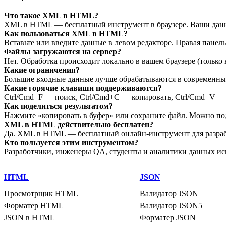
Что такое XML в HTML?
XML в HTML — бесплатный инструмент в браузере. Ваши данн
Как пользоваться XML в HTML?
Вставьте или введите данные в левом редакторе. Правая панел
Файлы загружаются на сервер?
Нет. Обработка происходит локально в вашем браузере (только 
Какие ограничения?
Большие входные данные лучше обрабатываются в современных 
Какие горячие клавиши поддерживаются?
Ctrl/Cmd+F — поиск, Ctrl/Cmd+C — копировать, Ctrl/Cmd+V — в
Как поделиться результатом?
Нажмите «копировать в буфер» или сохраните файл. Можно по
XML в HTML действительно бесплатен?
Да. XML в HTML — бесплатный онлайн‑инструмент для разрабо
Кто пользуется этим инструментом?
Разработчики, инженеры QA, студенты и аналитики данных ис
HTML
JSON
Просмотрщик HTML
Валидатор JSON
Форматер HTML
Валидатор JSON5
JSON в HTML
Форматер JSON