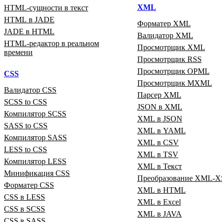
XML
HTML‑сущности в текст
HTML в JADE
Форматер XML
JADE в HTML
Валидатор XML
HTML‑редактор в реальном
Просмотрщик XML
времени
Просмотрщик RSS
Просмотрщик OPML
CSS
Просмотрщик MXML
Валидатор CSS
Парсер XML
SCSS to CSS
JSON в XML
Компилятор SCSS
XML в JSON
SASS to CSS
XML в YAML
Компилятор SASS
XML в CSV
LESS to CSS
XML в TSV
Компилятор LESS
XML в Текст
Минификация CSS
Преобразование XML‑X
Форматер CSS
XML в HTML
CSS в LESS
XML в Excel
CSS в SCSS
XML в JAVA
CSS в SASS