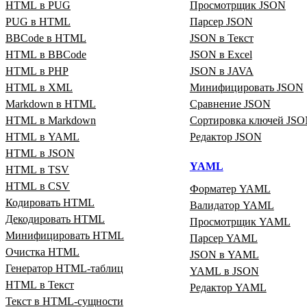
HTML в PUG
Просмотрщик JSON
PUG в HTML
Парсер JSON
BBCode в HTML
JSON в Текст
HTML в BBCode
JSON в Excel
HTML в PHP
JSON в JAVA
HTML в XML
Минифицировать JSON
Markdown в HTML
Сравнение JSON
HTML в Markdown
Сортировка ключей JS
HTML в YAML
Редактор JSON
HTML в JSON
YAML
HTML в TSV
HTML в CSV
Форматер YAML
Кодировать HTML
Валидатор YAML
Декодировать HTML
Просмотрщик YAML
Минифицировать HTML
Парсер YAML
Очистка HTML
JSON в YAML
Генератор HTML‑таблиц
YAML в JSON
HTML в Текст
Редактор YAML
Текст в HTML‑сущности