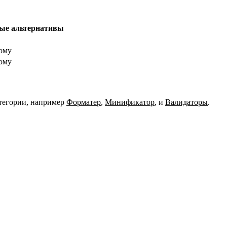
ые альтернативы
ому
ому
тегории, например
Форматер
,
Минификатор
,
и
Валидаторы
.