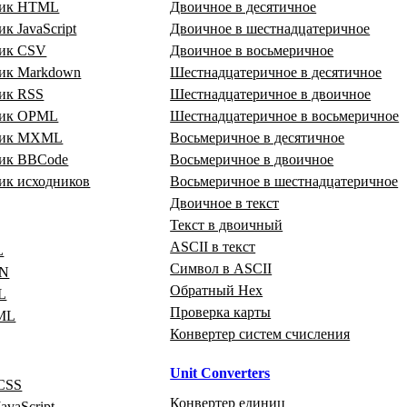
щик HTML
Двоичное в десятичное
к JavaScript
Двоичное в шестнадцатеричное
ик CSV
Двоичное в восьмеричное
ик Markdown
Шестнадцатеричное в десятичное
ик RSS
Шестнадцатеричное в двоичное
щик OPML
Шестнадцатеричное в восьмеричное
щик MXML
Восьмеричное в десятичное
ик BBCode
Восьмеричное в двоичное
ик исходников
Восьмеричное в шестнадцатеричное
Двоичное в текст
Текст в двоичный
ASCII в текст
L
Символ в ASCII
ON
Обратный Hex
L
Проверка карты
ML
Конвертер систем счисления
Unit Converters
CSS
Конвертер единиц
avaScript