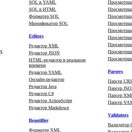
SQL в YAML
Просмотр
SQL в HTML
Просмотрщи
Форматер SQL
Просмотрщ
Минификатор SQL
Просмотрщ
Просмотрщ
Editors
Просмотр
Просмотр
Редактор XML
ON
Просмотрщ
Редактор JSON
Просмотрщ
HTML‑редактор в реальном
времени
Parsers
Редактор YAML
Онлайн‑редактор
Парсер UR
Редактор Java
Парсер JS
Редактор C#
Парсер XM
Редактор ActionScript
Парсер YA
Редактор Markdown
Validators
Beautifier
Валидатор 
Форматер XML
Валидатор J