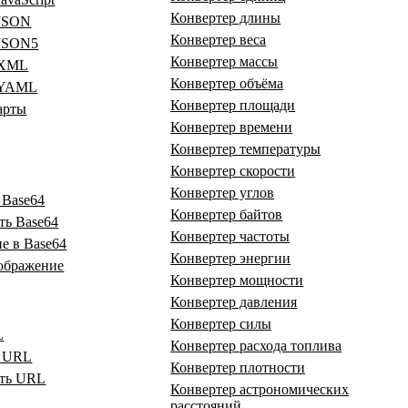
Конвертер длины
 JSON
Конвертер веса
 JSON5
Конвертер массы
 XML
Конвертер объёма
 YAML
Конвертер площади
арты
Конвертер времени
Конвертер температуры
Конвертер скорости
Конвертер углов
 Base64
Конвертер байтов
ть Base64
Конвертер частоты
е в Base64
Конвертер энергии
зображение
Конвертер мощности
Конвертер давления
Конвертер силы
L
Конвертер расхода топлива
ь URL
Конвертер плотности
ать URL
Конвертер астрономических
расстояний