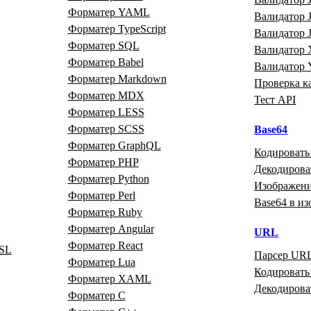
Форматер YAML
Валидатор
Форматер TypeScript
Валидатор
Форматер SQL
Валидатор
Форматер Babel
Валидатор
Форматер Markdown
Проверка к
Форматер MDX
Тест API
Форматер LESS
Форматер SCSS
Base64
Форматер GraphQL
Кодировать
Форматер PHP
Декодирова
Форматер Python
Изображени
Форматер Perl
Base64 в и
Форматер Ruby
Форматер Angular
URL
Форматер React
SL
Парсер UR
Форматер Lua
Кодироват
Форматер XAML
Декодиров
Форматер C