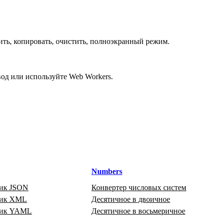
ить, копировать, очистить, полноэкранный режим.
од или используйте Web Workers.
Numbers
ик JSON
Конвертер числовых систем
щик XML
Десятичное в двоичное
щик YAML
Десятичное в восьмеричное