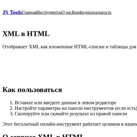
JS Tools
Главная
Инструменты
О нас
Конфиденциальность
XML в HTML
Отображает XML как вложенные HTML‑списки и таблицы для у
Как пользоваться
Вставьте или введите данные в левом редакторе
Настройте параметры на панели инструментов (если есть
Скопируйте или скачайте результат из правой панели
Этот бесплатный онлайн‑инструмент работает целиком в вашем б
О сервисе XML в HTML