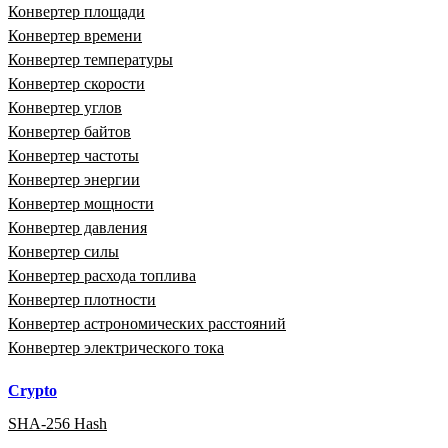
Конвертер площади
Конвертер времени
Конвертер температуры
Конвертер скорости
Конвертер углов
Конвертер байтов
Конвертер частоты
Конвертер энергии
Конвертер мощности
Конвертер давления
Конвертер силы
Конвертер расхода топлива
Конвертер плотности
Конвертер астрономических расстояний
Конвертер электрического тока
Crypto
SHA-256 Hash