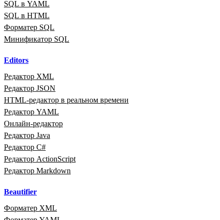
SQL в YAML
SQL в HTML
Форматер SQL
Минификатор SQL
Editors
Редактор XML
Редактор JSON
HTML‑редактор в реальном времени
Редактор YAML
Онлайн‑редактор
Редактор Java
Редактор C#
Редактор ActionScript
Редактор Markdown
Beautifier
Форматер XML
Форматер YAML