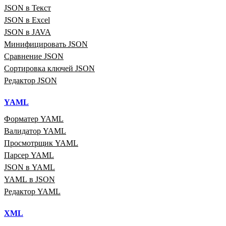
JSON в Текст
JSON в Excel
JSON в JAVA
Минифицировать JSON
Сравнение JSON
Сортировка ключей JSON
Редактор JSON
YAML
Форматер YAML
Валидатор YAML
Просмотрщик YAML
Парсер YAML
JSON в YAML
YAML в JSON
Редактор YAML
XML