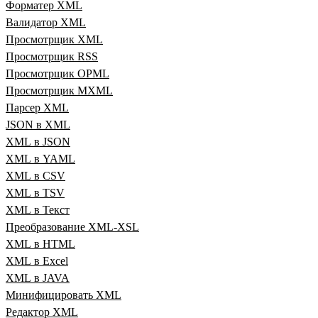
Форматер XML
Валидатор XML
Просмотрщик XML
Просмотрщик RSS
Просмотрщик OPML
Просмотрщик MXML
Парсер XML
JSON в XML
XML в JSON
XML в YAML
XML в CSV
XML в TSV
XML в Текст
Преобразование XML‑XSL
XML в HTML
XML в Excel
XML в JAVA
Минифицировать XML
Редактор XML