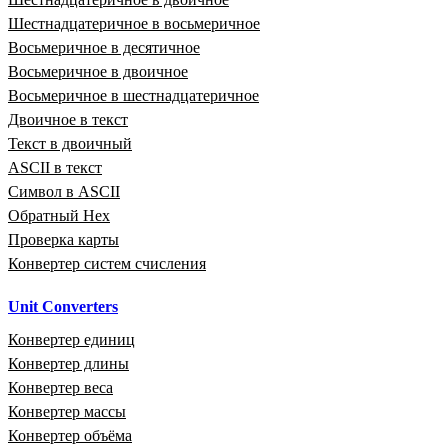
Шестнадцатеричное в восьмеричное
Восьмеричное в десятичное
Восьмеричное в двоичное
Восьмеричное в шестнадцатеричное
Двоичное в текст
Текст в двоичный
ASCII в текст
Символ в ASCII
Обратный Hex
Проверка карты
Конвертер систем счисления
Unit Converters
Конвертер единиц
Конвертер длины
Конвертер веса
Конвертер массы
Конвертер объёма