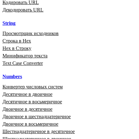
Кодировать URL
Декодировать URL
String
Просмотрщик исходников
Строка в Hex
Hex в Строку
Минификатор текста
Text Case Converter
Numbers
Конвертер числовых систем
Десятичное в двоичное
Десятичное в восьмеричное
Двоичное в десятичное
Двоичное в шестнадцатеричное
Двоичное в восьмеричное
Шестнадцатеричное в десятичное
Шестнадцатеричное в двоичное