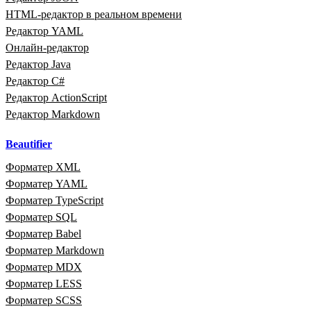
HTML‑редактор в реальном времени
Редактор YAML
Онлайн‑редактор
Редактор Java
Редактор C#
Редактор ActionScript
Редактор Markdown
Beautifier
Форматер XML
Форматер YAML
Форматер TypeScript
Форматер SQL
Форматер Babel
Форматер Markdown
Форматер MDX
Форматер LESS
Форматер SCSS