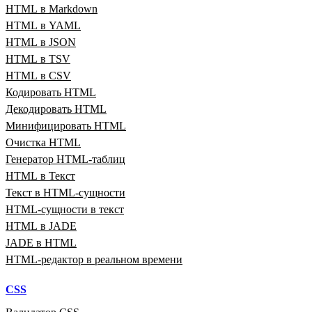
HTML в Markdown
HTML в YAML
HTML в JSON
HTML в TSV
HTML в CSV
Кодировать HTML
Декодировать HTML
Минифицировать HTML
Очистка HTML
Генератор HTML‑таблиц
HTML в Текст
Текст в HTML‑сущности
HTML‑сущности в текст
HTML в JADE
JADE в HTML
HTML‑редактор в реальном времени
CSS