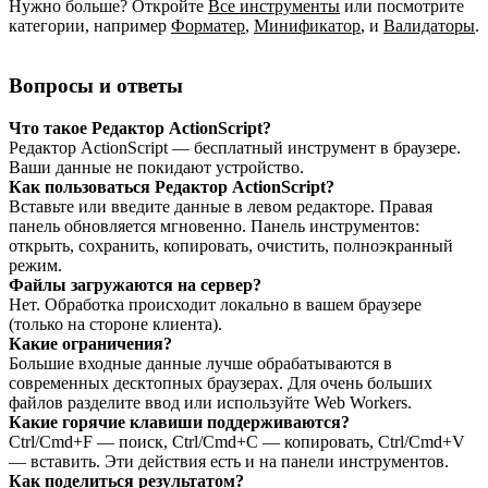
Нужно больше? Откройте
Все инструменты
или посмотрите
категории, например
Форматер
,
Минификатор
,
и
Валидаторы
.
Вопросы и ответы
Что такое Редактор ActionScript?
Редактор ActionScript — бесплатный инструмент в браузере.
Ваши данные не покидают устройство.
Как пользоваться Редактор ActionScript?
Вставьте или введите данные в левом редакторе. Правая
панель обновляется мгновенно. Панель инструментов:
открыть, сохранить, копировать, очистить, полноэкранный
режим.
Файлы загружаются на сервер?
Нет. Обработка происходит локально в вашем браузере
(только на стороне клиента).
Какие ограничения?
Большие входные данные лучше обрабатываются в
современных десктопных браузерах. Для очень больших
файлов разделите ввод или используйте Web Workers.
Какие горячие клавиши поддерживаются?
Ctrl/Cmd+F — поиск, Ctrl/Cmd+C — копировать, Ctrl/Cmd+V
— вставить. Эти действия есть и на панели инструментов.
Как поделиться результатом?