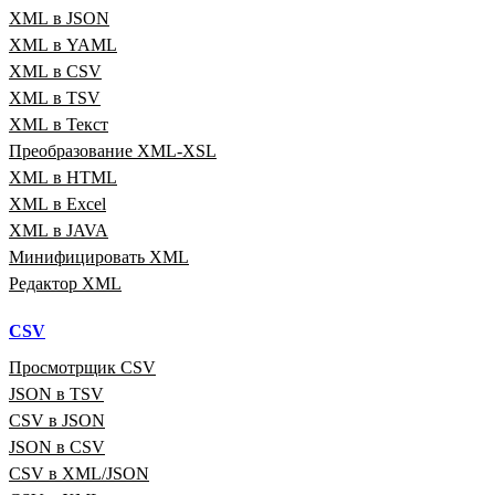
XML в JSON
XML в YAML
XML в CSV
XML в TSV
XML в Текст
Преобразование XML‑XSL
XML в HTML
XML в Excel
XML в JAVA
Минифицировать XML
Редактор XML
CSV
Просмотрщик CSV
JSON в TSV
CSV в JSON
JSON в CSV
CSV в XML/JSON