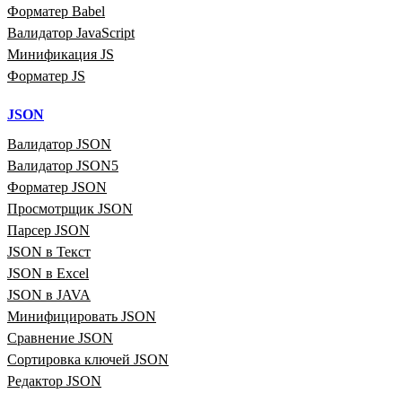
Форматер Babel
Валидатор JavaScript
Минификация JS
Форматер JS
JSON
Валидатор JSON
Валидатор JSON5
Форматер JSON
Просмотрщик JSON
Парсер JSON
JSON в Текст
JSON в Excel
JSON в JAVA
Минифицировать JSON
Сравнение JSON
Сортировка ключей JSON
Редактор JSON