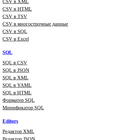
CSV в XML
CSV в HTML
CSV в TSV
CSV в многострочные данные
CSV в SQL
CSV в Excel
SQL
SQL в CSV
SQL в JSON
SQL в XML
SQL в YAML
SQL в HTML
Форматер SQL
Минификатор SQL
Editors
Редактор XML
Редактор JSON