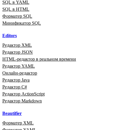
SQL в YAML
SQL в HTML
Форматер SQL
Минификатор SQL
Editors
Редактор XML
Редактор JSON
HTML‑редактор в реальном времени
Редактор YAML
Онлайн‑редактор
Редактор Java
Редактор C#
Редактор ActionScript
Редактор Markdown
Beautifier
Форматер XML
Форматер YAML