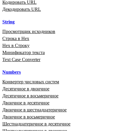
Кодировать URL
Декодировать URL
String
Просмотрщик исходников
Строка в Hex
Hex в Строку
Минификатор текста
Text Case Converter
Numbers
Конвертер числовых систем
Десятичное в двоичное
Десятичное в восьмеричное
Двоичное в десятичное
Двоичное в шестнадцатеричное
Двоичное в восьмеричное
Шестнадцатеричное в десятичное
Шестнадцатеричное в двоичное