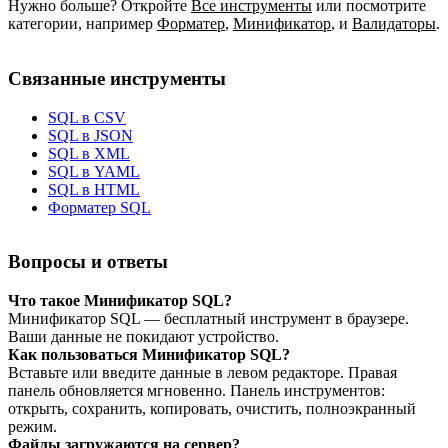
Нужно больше? Откройте
Все инструменты
или посмотрите
категории, например
Форматер
,
Минификатор
,
и
Валидаторы
.
Связанные инструменты
SQL в CSV
SQL в JSON
SQL в XML
SQL в YAML
SQL в HTML
Форматер SQL
Вопросы и ответы
Что такое Минификатор SQL?
Минификатор SQL — бесплатный инструмент в браузере.
Ваши данные не покидают устройство.
Как пользоваться Минификатор SQL?
Вставьте или введите данные в левом редакторе. Правая
панель обновляется мгновенно. Панель инструментов:
открыть, сохранить, копировать, очистить, полноэкранный
режим.
Файлы загружаются на сервер?