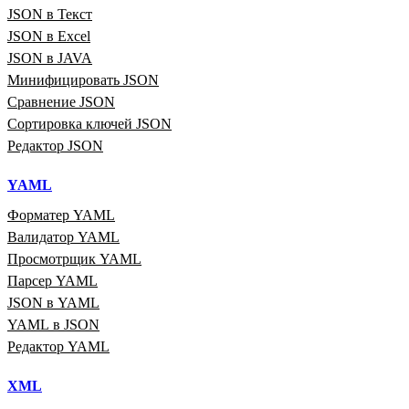
JSON в Текст
JSON в Excel
JSON в JAVA
Минифицировать JSON
Сравнение JSON
Сортировка ключей JSON
Редактор JSON
YAML
Форматер YAML
Валидатор YAML
Просмотрщик YAML
Парсер YAML
JSON в YAML
YAML в JSON
Редактор YAML
XML