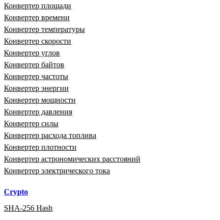
Конвертер площади
Конвертер времени
Конвертер температуры
Конвертер скорости
Конвертер углов
Конвертер байтов
Конвертер частоты
Конвертер энергии
Конвертер мощности
Конвертер давления
Конвертер силы
Конвертер расхода топлива
Конвертер плотности
Конвертер астрономических расстояний
Конвертер электрического тока
Crypto
SHA-256 Hash