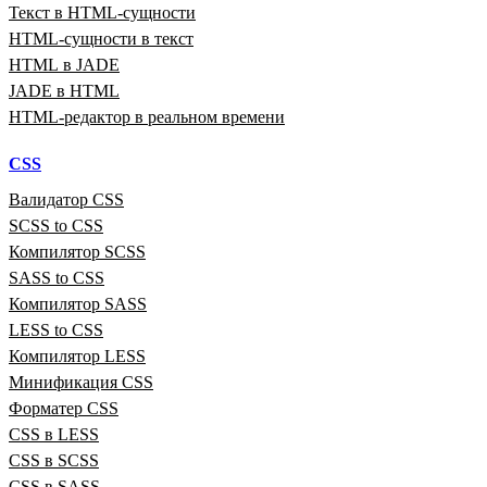
Текст в HTML‑сущности
HTML‑сущности в текст
HTML в JADE
JADE в HTML
HTML‑редактор в реальном времени
CSS
Валидатор CSS
SCSS to CSS
Компилятор SCSS
SASS to CSS
Компилятор SASS
LESS to CSS
Компилятор LESS
Минификация CSS
Форматер CSS
CSS в LESS
CSS в SCSS
CSS в SASS