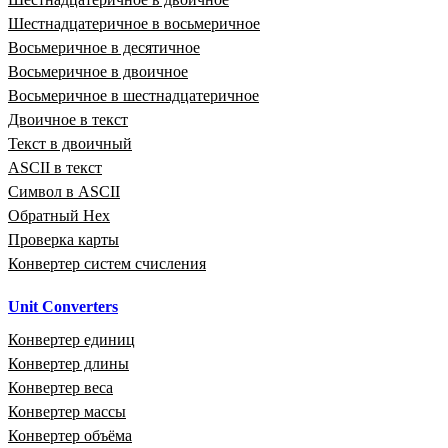
Шестнадцатеричное в восьмеричное
Восьмеричное в десятичное
Восьмеричное в двоичное
Восьмеричное в шестнадцатеричное
Двоичное в текст
Текст в двоичный
ASCII в текст
Символ в ASCII
Обратный Hex
Проверка карты
Конвертер систем счисления
Unit Converters
Конвертер единиц
Конвертер длины
Конвертер веса
Конвертер массы
Конвертер объёма