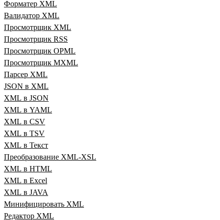
Форматер XML
Валидатор XML
Просмотрщик XML
Просмотрщик RSS
Просмотрщик OPML
Просмотрщик MXML
Парсер XML
JSON в XML
XML в JSON
XML в YAML
XML в CSV
XML в TSV
XML в Текст
Преобразование XML‑XSL
XML в HTML
XML в Excel
XML в JAVA
Минифицировать XML
Редактор XML