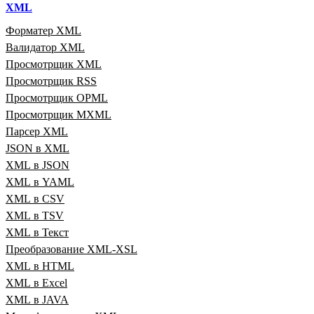
XML
Форматер XML
Валидатор XML
Просмотрщик XML
Просмотрщик RSS
Просмотрщик OPML
Просмотрщик MXML
Парсер XML
JSON в XML
XML в JSON
XML в YAML
XML в CSV
XML в TSV
XML в Текст
Преобразование XML‑XSL
XML в HTML
XML в Excel
XML в JAVA