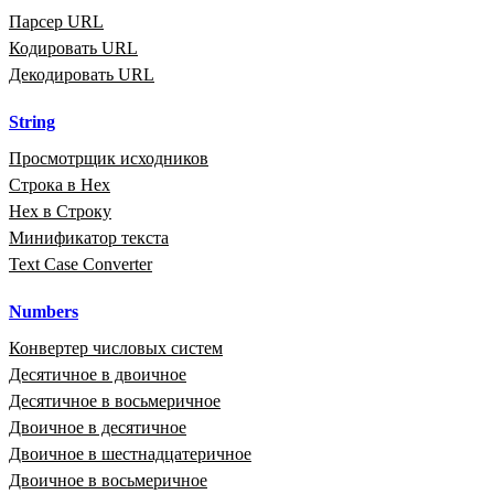
Парсер URL
Кодировать URL
Декодировать URL
String
Просмотрщик исходников
Строка в Hex
Hex в Строку
Минификатор текста
Text Case Converter
Numbers
Конвертер числовых систем
Десятичное в двоичное
Десятичное в восьмеричное
Двоичное в десятичное
Двоичное в шестнадцатеричное
Двоичное в восьмеричное