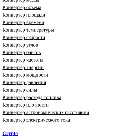
Конвертер объёма
Конвертер площади
Конвертер времени
Конвертер температуры
Конвертер скорости
Конвертер углов
Конвертер байтов
Конвертер частоты
Конвертер энергии
Конвертер мощности
Конвертер давления
Конвертер силы
Конвертер расхода топлива
Конвертер плотности
Конвертер астрономических расстояний
Конвертер электрического тока
Crypto