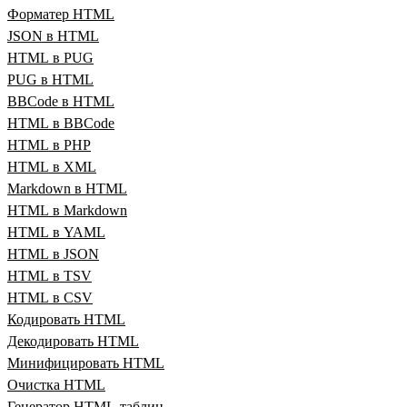
Форматер HTML
JSON в HTML
HTML в PUG
PUG в HTML
BBCode в HTML
HTML в BBCode
HTML в PHP
HTML в XML
Markdown в HTML
HTML в Markdown
HTML в YAML
HTML в JSON
HTML в TSV
HTML в CSV
Кодировать HTML
Декодировать HTML
Минифицировать HTML
Очистка HTML
Генератор HTML‑таблиц