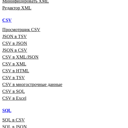
Минифицировать XML
Редактор XML
CSV
Просмотрщик CSV
JSON в TSV
CSV в JSON
JSON в CSV
CSV в XML/JSON
CSV в XML
CSV в HTML
CSV в TSV
CSV в многострочные данные
CSV в SQL
CSV в Excel
SQL
SQL в CSV
SQL в JSON