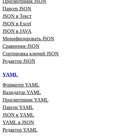
Просмотрщик JSON
Парсер JSON
JSON в Текст
JSON в Excel
JSON в JAVA
Минифицировать JSON
Сравнение JSON
Сортировка ключей JSON
Редактор JSON
YAML
Форматер YAML
Валидатор YAML
Просмотрщик YAML
Парсер YAML
JSON в YAML
YAML в JSON
Редактор YAML