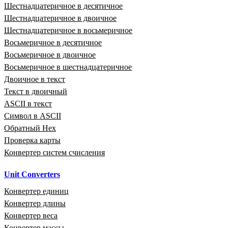
Шестнадцатеричное в десятичное
Шестнадцатеричное в двоичное
Шестнадцатеричное в восьмеричное
Восьмеричное в десятичное
Восьмеричное в двоичное
Восьмеричное в шестнадцатеричное
Двоичное в текст
Текст в двоичный
ASCII в текст
Символ в ASCII
Обратный Hex
Проверка карты
Конвертер систем счисления
Unit Converters
Конвертер единиц
Конвертер длины
Конвертер веса
Конвертер массы