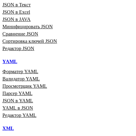
JSON в Текст
JSON в Excel
JSON в JAVA
Минифицировать JSON
Сравнение JSON
Сортировка ключей JSON
Редактор JSON
YAML
Форматер YAML
Валидатор YAML
Просмотрщик YAML
Парсер YAML
JSON в YAML
YAML в JSON
Редактор YAML
XML