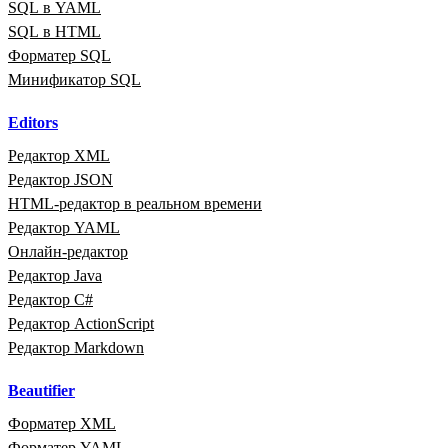
SQL в YAML
SQL в HTML
Форматер SQL
Минификатор SQL
Editors
Редактор XML
Редактор JSON
HTML‑редактор в реальном времени
Редактор YAML
Онлайн‑редактор
Редактор Java
Редактор C#
Редактор ActionScript
Редактор Markdown
Beautifier
Форматер XML
Форматер YAML