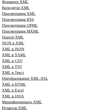
Форматер XML
Валидатор XML
Просмотрщик XML
Просмотрщик RSS
Просмотрщик OPML
Просмотрщик MXML
Парсер XML
JSON в XML
XML в JSON
XML в YAML
XML в CSV
XML в TSV
XML в Текст
Преобразование XML‑XSL
XML в HTML
XML в Excel
XML в JAVA
Минифицировать XML
Редактор XML