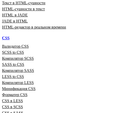
Текст в HTML‑сущности
HTML‑сущности в текст
HTML в JADE
JADE в HTML
HTML‑редактор в реальном времени
CSS
Валидатор CSS
SCSS to CSS
Компилятор SCSS
SASS to CSS
Компилятор SASS
LESS to CSS
Компилятор LESS
Минификация CSS
Форматер CSS
CSS в LESS
CSS в SCSS
CSS в SASS