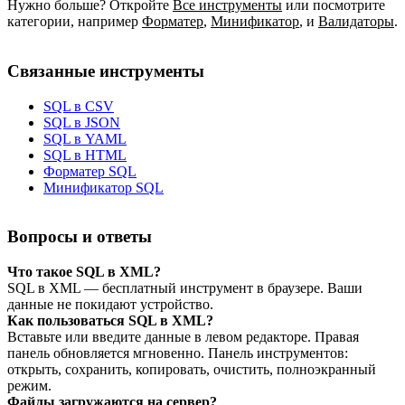
Нужно больше? Откройте
Все инструменты
или посмотрите
категории, например
Форматер
,
Минификатор
,
и
Валидаторы
.
Связанные инструменты
SQL в CSV
SQL в JSON
SQL в YAML
SQL в HTML
Форматер SQL
Минификатор SQL
Вопросы и ответы
Что такое SQL в XML?
SQL в XML — бесплатный инструмент в браузере. Ваши
данные не покидают устройство.
Как пользоваться SQL в XML?
Вставьте или введите данные в левом редакторе. Правая
панель обновляется мгновенно. Панель инструментов:
открыть, сохранить, копировать, очистить, полноэкранный
режим.
Файлы загружаются на сервер?