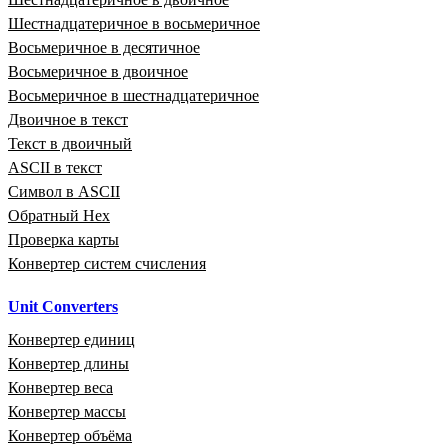
Шестнадцатеричное в восьмеричное
Восьмеричное в десятичное
Восьмеричное в двоичное
Восьмеричное в шестнадцатеричное
Двоичное в текст
Текст в двоичный
ASCII в текст
Символ в ASCII
Обратный Hex
Проверка карты
Конвертер систем счисления
Unit Converters
Конвертер единиц
Конвертер длины
Конвертер веса
Конвертер массы
Конвертер объёма