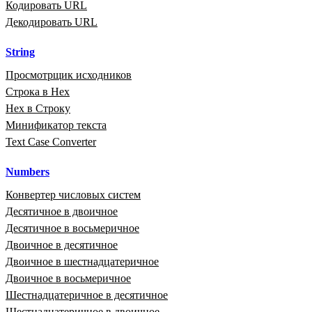
Кодировать URL
Декодировать URL
String
Просмотрщик исходников
Строка в Hex
Hex в Строку
Минификатор текста
Text Case Converter
Numbers
Конвертер числовых систем
Десятичное в двоичное
Десятичное в восьмеричное
Двоичное в десятичное
Двоичное в шестнадцатеричное
Двоичное в восьмеричное
Шестнадцатеричное в десятичное
Шестнадцатеричное в двоичное