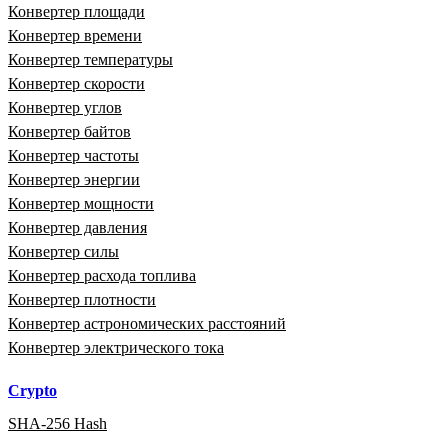
Конвертер площади
Конвертер времени
Конвертер температуры
Конвертер скорости
Конвертер углов
Конвертер байтов
Конвертер частоты
Конвертер энергии
Конвертер мощности
Конвертер давления
Конвертер силы
Конвертер расхода топлива
Конвертер плотности
Конвертер астрономических расстояний
Конвертер электрического тока
Crypto
SHA-256 Hash