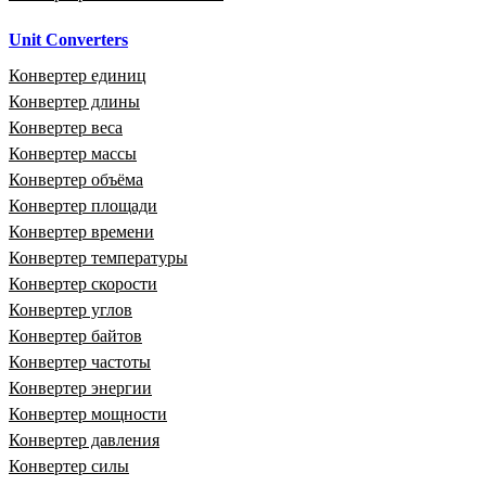
Unit Converters
Конвертер единиц
Конвертер длины
Конвертер веса
Конвертер массы
Конвертер объёма
Конвертер площади
Конвертер времени
Конвертер температуры
Конвертер скорости
Конвертер углов
Конвертер байтов
Конвертер частоты
Конвертер энергии
Конвертер мощности
Конвертер давления
Конвертер силы