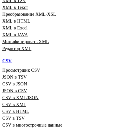
XML в TSV
XML в Текст
Преобразование XML‑XSL
XML в HTML
XML в Excel
XML в JAVA
Минифицировать XML
Редактор XML
CSV
Просмотрщик CSV
JSON в TSV
CSV в JSON
JSON в CSV
CSV в XML/JSON
CSV в XML
CSV в HTML
CSV в TSV
CSV в многострочные данные