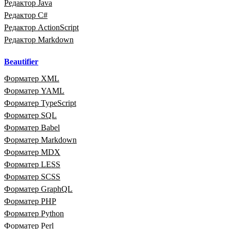
Редактор Java
Редактор C#
Редактор ActionScript
Редактор Markdown
Beautifier
Форматер XML
Форматер YAML
Форматер TypeScript
Форматер SQL
Форматер Babel
Форматер Markdown
Форматер MDX
Форматер LESS
Форматер SCSS
Форматер GraphQL
Форматер PHP
Форматер Python
Форматер Perl