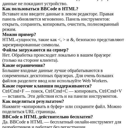
данные не покидают устройство.
Как пользоваться BBCode в HTML?
Вставьте или введите данные в левом редакторе. Правая
панель обновляется мгновенно. Панель инструментов:
открыть, сохранить, копировать, очистить, полноэкранный
режим.
Можно пример?
HTML‑сущности, такие как <, > и &, безопасно представляют
зарезервированные символы.
Файлы загружаются на сервер?
Нет. Обработка происходит локально в вашем браузере
(только на стороне клиента).
Какие ограничения?
Большие входные данные лучше обрабатываются в
современных десктопных браузерах. Для очень больших
файлов разделите ввод или используйте Web Workers.
Какие горячие клавиши поддерживаются?
Ctrl/Cmd+F — поиск, Ctrl/Cmd+C — копировать, Ctrl/Cmd+V
— вставить. Эти действия есть и на панели инструментов.
Как поделиться результатом?
Нажмите «копировать в буфер» или сохраните файл. Можно
поделиться URL страницы.
BBCode в HTML действительно бесплатен?
Да. BBCode в HTML — бесплатный онлайн‑инструмент для
разработчиков и работает без регистрации.