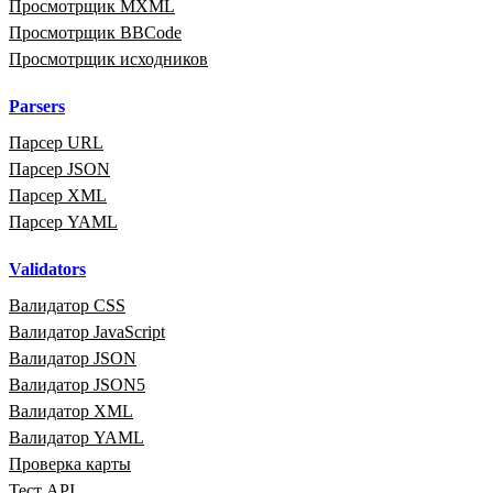
Просмотрщик MXML
Просмотрщик BBCode
Просмотрщик исходников
Parsers
Парсер URL
Парсер JSON
Парсер XML
Парсер YAML
Validators
Валидатор CSS
Валидатор JavaScript
Валидатор JSON
Валидатор JSON5
Валидатор XML
Валидатор YAML
Проверка карты
Тест API