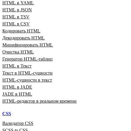
HTML в YAML
HTML в JSON
HTML в TSV
HTML в CSV
Кодировать HTML
Декодировать HTML
Минифицировать HTML
Очистка HTML
Генератор HTML‑таблиц
HTML в Текст
Текст в HTML‑сущности
HTML‑сущности в текст
HTML в JADE
JADE в HTML
HTML‑редактор в реальном времени
CSS
Валидатор CSS
SCSS to CSS