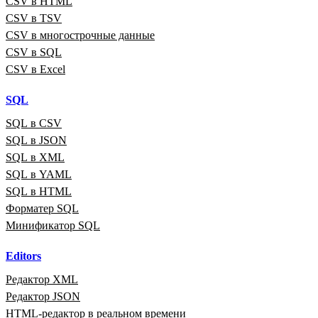
CSV в HTML
CSV в TSV
CSV в многострочные данные
CSV в SQL
CSV в Excel
SQL
SQL в CSV
SQL в JSON
SQL в XML
SQL в YAML
SQL в HTML
Форматер SQL
Минификатор SQL
Editors
Редактор XML
Редактор JSON
HTML‑редактор в реальном времени