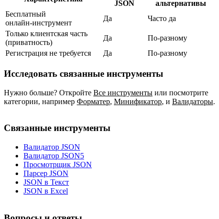
JSON
альтернативы
Бесплатный
Да
Часто да
онлайн‑инструмент
Только клиентская часть
Да
По‑разному
(приватность)
Регистрация не требуется
Да
По‑разному
Исследовать связанные инструменты
Нужно больше? Откройте
Все инструменты
или посмотрите
категории, например
Форматер
,
Минификатор
,
и
Валидаторы
.
Связанные инструменты
Валидатор JSON
Валидатор JSON5
Просмотрщик JSON
Парсер JSON
JSON в Текст
JSON в Excel
Вопросы и ответы