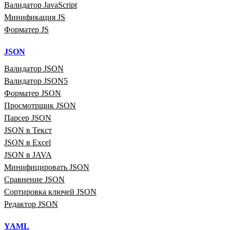
Валидатор JavaScript
Минификация JS
Форматер JS
JSON
Валидатор JSON
Валидатор JSON5
Форматер JSON
Просмотрщик JSON
Парсер JSON
JSON в Текст
JSON в Excel
JSON в JAVA
Минифицировать JSON
Сравнение JSON
Сортировка ключей JSON
Редактор JSON
YAML