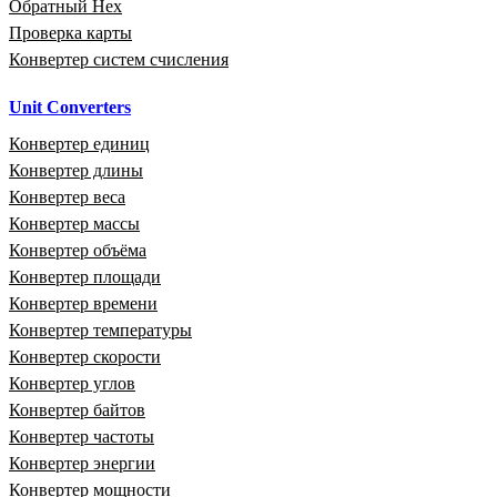
Обратный Hex
Проверка карты
Конвертер систем счисления
Unit Converters
Конвертер единиц
Конвертер длины
Конвертер веса
Конвертер массы
Конвертер объёма
Конвертер площади
Конвертер времени
Конвертер температуры
Конвертер скорости
Конвертер углов
Конвертер байтов
Конвертер частоты
Конвертер энергии
Конвертер мощности