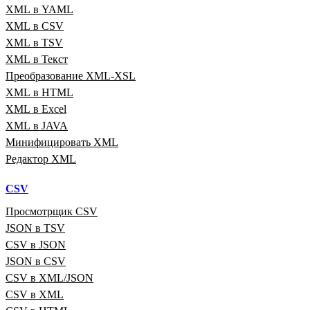
XML в YAML
XML в CSV
XML в TSV
XML в Текст
Преобразование XML‑XSL
XML в HTML
XML в Excel
XML в JAVA
Минифицировать XML
Редактор XML
CSV
Просмотрщик CSV
JSON в TSV
CSV в JSON
JSON в CSV
CSV в XML/JSON
CSV в XML