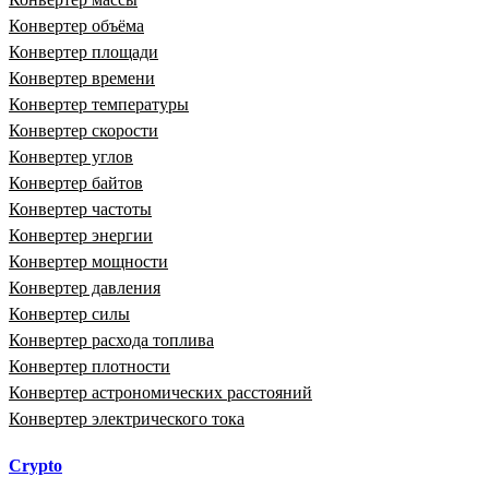
Конвертер объёма
Конвертер площади
Конвертер времени
Конвертер температуры
Конвертер скорости
Конвертер углов
Конвертер байтов
Конвертер частоты
Конвертер энергии
Конвертер мощности
Конвертер давления
Конвертер силы
Конвертер расхода топлива
Конвертер плотности
Конвертер астрономических расстояний
Конвертер электрического тока
Crypto