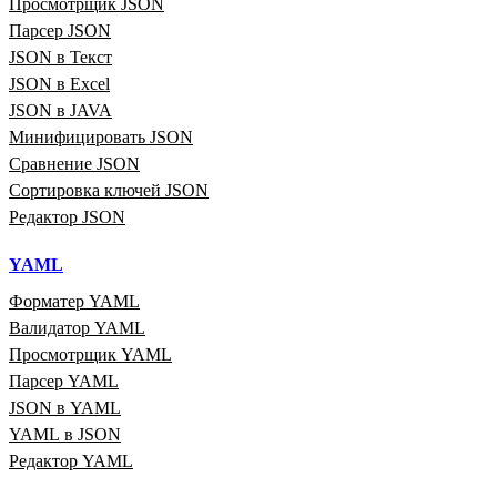
Просмотрщик JSON
Парсер JSON
JSON в Текст
JSON в Excel
JSON в JAVA
Минифицировать JSON
Сравнение JSON
Сортировка ключей JSON
Редактор JSON
YAML
Форматер YAML
Валидатор YAML
Просмотрщик YAML
Парсер YAML
JSON в YAML
YAML в JSON
Редактор YAML