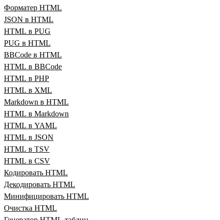
Форматер HTML
JSON в HTML
HTML в PUG
PUG в HTML
BBCode в HTML
HTML в BBCode
HTML в PHP
HTML в XML
Markdown в HTML
HTML в Markdown
HTML в YAML
HTML в JSON
HTML в TSV
HTML в CSV
Кодировать HTML
Декодировать HTML
Минифицировать HTML
Очистка HTML
Генератор HTML‑таблиц