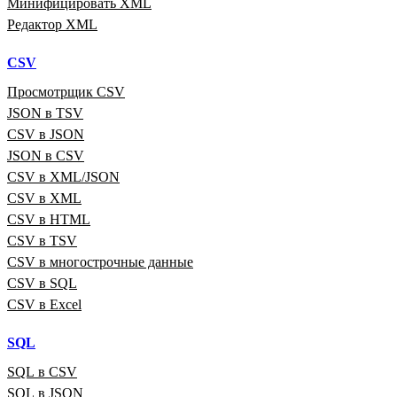
Минифицировать XML
Редактор XML
CSV
Просмотрщик CSV
JSON в TSV
CSV в JSON
JSON в CSV
CSV в XML/JSON
CSV в XML
CSV в HTML
CSV в TSV
CSV в многострочные данные
CSV в SQL
CSV в Excel
SQL
SQL в CSV
SQL в JSON