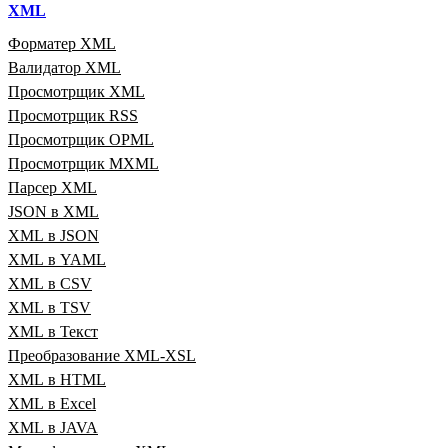
XML
Форматер XML
Валидатор XML
Просмотрщик XML
Просмотрщик RSS
Просмотрщик OPML
Просмотрщик MXML
Парсер XML
JSON в XML
XML в JSON
XML в YAML
XML в CSV
XML в TSV
XML в Текст
Преобразование XML‑XSL
XML в HTML
XML в Excel
XML в JAVA