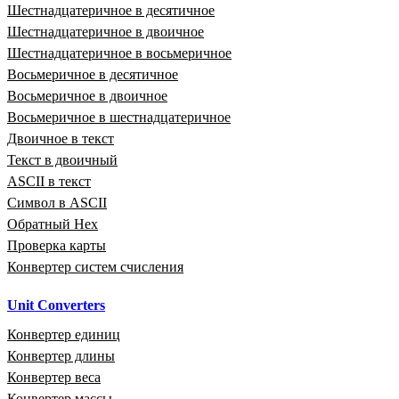
Шестнадцатеричное в десятичное
Шестнадцатеричное в двоичное
Шестнадцатеричное в восьмеричное
Восьмеричное в десятичное
Восьмеричное в двоичное
Восьмеричное в шестнадцатеричное
Двоичное в текст
Текст в двоичный
ASCII в текст
Символ в ASCII
Обратный Hex
Проверка карты
Конвертер систем счисления
Unit Converters
Конвертер единиц
Конвертер длины
Конвертер веса
Конвертер массы