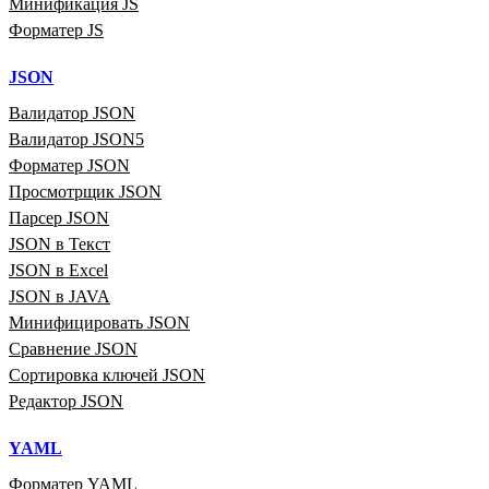
Минификация JS
Форматер JS
JSON
Валидатор JSON
Валидатор JSON5
Форматер JSON
Просмотрщик JSON
Парсер JSON
JSON в Текст
JSON в Excel
JSON в JAVA
Минифицировать JSON
Сравнение JSON
Сортировка ключей JSON
Редактор JSON
YAML
Форматер YAML