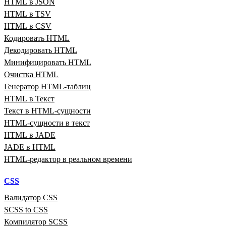
HTML в JSON
HTML в TSV
HTML в CSV
Кодировать HTML
Декодировать HTML
Минифицировать HTML
Очистка HTML
Генератор HTML‑таблиц
HTML в Текст
Текст в HTML‑сущности
HTML‑сущности в текст
HTML в JADE
JADE в HTML
HTML‑редактор в реальном времени
CSS
Валидатор CSS
SCSS to CSS
Компилятор SCSS