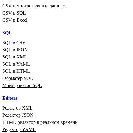
CSV в многострочные данные
CSV в SQL
CSV в Excel
SQL
SQL в CSV
SQL в JSON
SQL в XML
SQL в YAML
SQL в HTML
Форматер SQL
Минификатор SQL
Editors
Редактор XML
Редактор JSON
HTML‑редактор в реальном времени
Редактор YAML