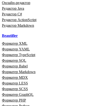
Онлайн‑редактор
Редактор Java
Редактор C#
Редактор ActionScript
Редактор Markdown
Beautifier
Форматер XML
Форматер YAML
Форматер TypeScript
Форматер SQL
Форматер Babel
Форматер Markdown
Форматер MDX
Форматер LESS
Форматер SCSS
Форматер GraphQL
Форматер PHP
Форматер Python