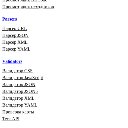
Просмотрщик исходников
Parsers
Парсер URL
Парсер JSON
Парсер XML
Парсер YAML
Validators
Валидатор CSS
Валидатор JavaScript
Валидатор JSON
Валидатор JSON5
Валидатор XML
Валидатор YAML
Проверка карты
Тест API