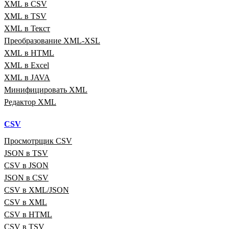
XML в CSV
XML в TSV
XML в Текст
Преобразование XML‑XSL
XML в HTML
XML в Excel
XML в JAVA
Минифицировать XML
Редактор XML
CSV
Просмотрщик CSV
JSON в TSV
CSV в JSON
JSON в CSV
CSV в XML/JSON
CSV в XML
CSV в HTML
CSV в TSV