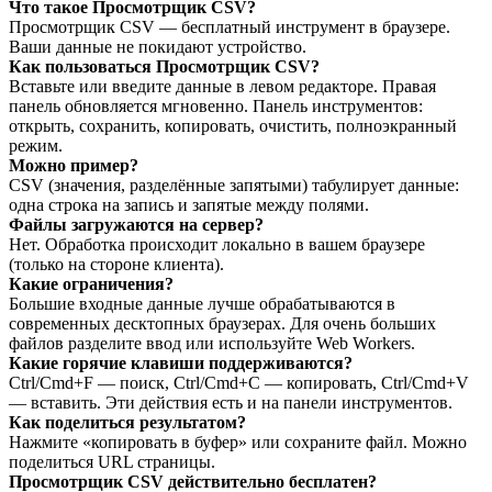
Что такое Просмотрщик CSV?
Просмотрщик CSV — бесплатный инструмент в браузере.
Ваши данные не покидают устройство.
Как пользоваться Просмотрщик CSV?
Вставьте или введите данные в левом редакторе. Правая
панель обновляется мгновенно. Панель инструментов:
открыть, сохранить, копировать, очистить, полноэкранный
режим.
Можно пример?
CSV (значения, разделённые запятыми) табулирует данные:
одна строка на запись и запятые между полями.
Файлы загружаются на сервер?
Нет. Обработка происходит локально в вашем браузере
(только на стороне клиента).
Какие ограничения?
Большие входные данные лучше обрабатываются в
современных десктопных браузерах. Для очень больших
файлов разделите ввод или используйте Web Workers.
Какие горячие клавиши поддерживаются?
Ctrl/Cmd+F — поиск, Ctrl/Cmd+C — копировать, Ctrl/Cmd+V
— вставить. Эти действия есть и на панели инструментов.
Как поделиться результатом?
Нажмите «копировать в буфер» или сохраните файл. Можно
поделиться URL страницы.
Просмотрщик CSV действительно бесплатен?