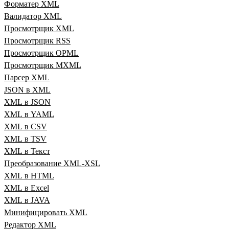
Форматер XML
Валидатор XML
Просмотрщик XML
Просмотрщик RSS
Просмотрщик OPML
Просмотрщик MXML
Парсер XML
JSON в XML
XML в JSON
XML в YAML
XML в CSV
XML в TSV
XML в Текст
Преобразование XML‑XSL
XML в HTML
XML в Excel
XML в JAVA
Минифицировать XML
Редактор XML