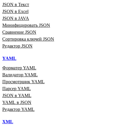
JSON в Текст
JSON в Excel
JSON в JAVA
Минифицировать JSON
Сравнение JSON
Сортировка ключей JSON
Редактор JSON
YAML
Форматер YAML
Валидатор YAML
Просмотрщик YAML
Парсер YAML
JSON в YAML
YAML в JSON
Редактор YAML
XML