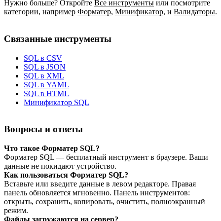
Нужно больше? Откройте
Все инструменты
или посмотрите
категории, например
Форматер
,
Минификатор
,
и
Валидаторы
.
Связанные инструменты
SQL в CSV
SQL в JSON
SQL в XML
SQL в YAML
SQL в HTML
Минификатор SQL
Вопросы и ответы
Что такое Форматер SQL?
Форматер SQL — бесплатный инструмент в браузере. Ваши
данные не покидают устройство.
Как пользоваться Форматер SQL?
Вставьте или введите данные в левом редакторе. Правая
панель обновляется мгновенно. Панель инструментов:
открыть, сохранить, копировать, очистить, полноэкранный
режим.
Файлы загружаются на сервер?