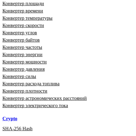
Конвертер площади
Конвертер времени
Конвертер температуры
Конвертер скорости
Конвертер углов
Конвертер байтов
Конвертер частоты
Конвертер энергии
Конвертер мощности
Конвертер давления
Конвертер силы
Конвертер расхода топлива
Конвертер плотности
Конвертер астрономических расстояний
Конвертер электрического тока
Crypto
SHA-256 Hash