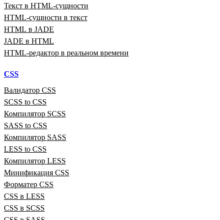
Текст в HTML‑сущности
HTML‑сущности в текст
HTML в JADE
JADE в HTML
HTML‑редактор в реальном времени
CSS
Валидатор CSS
SCSS to CSS
Компилятор SCSS
SASS to CSS
Компилятор SASS
LESS to CSS
Компилятор LESS
Минификация CSS
Форматер CSS
CSS в LESS
CSS в SCSS
CSS в SASS