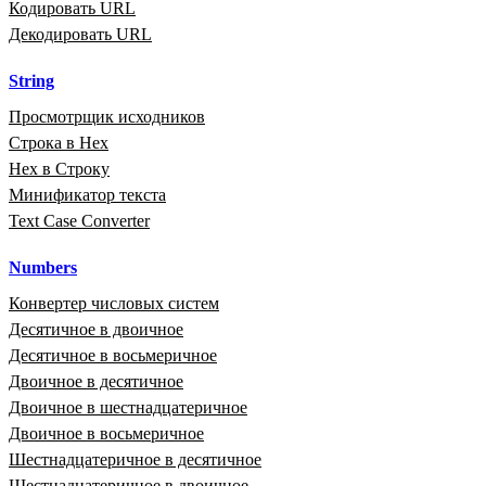
Кодировать URL
Декодировать URL
String
Просмотрщик исходников
Строка в Hex
Hex в Строку
Минификатор текста
Text Case Converter
Numbers
Конвертер числовых систем
Десятичное в двоичное
Десятичное в восьмеричное
Двоичное в десятичное
Двоичное в шестнадцатеричное
Двоичное в восьмеричное
Шестнадцатеричное в десятичное
Шестнадцатеричное в двоичное