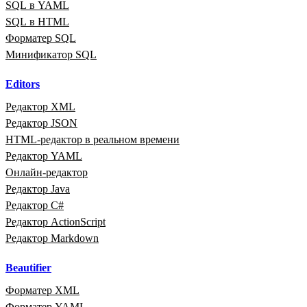
SQL в YAML
SQL в HTML
Форматер SQL
Минификатор SQL
Editors
Редактор XML
Редактор JSON
HTML‑редактор в реальном времени
Редактор YAML
Онлайн‑редактор
Редактор Java
Редактор C#
Редактор ActionScript
Редактор Markdown
Beautifier
Форматер XML
Форматер YAML