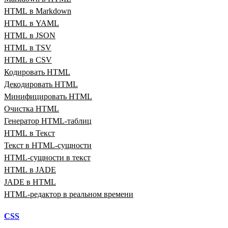
HTML в Markdown
HTML в YAML
HTML в JSON
HTML в TSV
HTML в CSV
Кодировать HTML
Декодировать HTML
Минифицировать HTML
Очистка HTML
Генератор HTML‑таблиц
HTML в Текст
Текст в HTML‑сущности
HTML‑сущности в текст
HTML в JADE
JADE в HTML
HTML‑редактор в реальном времени
CSS