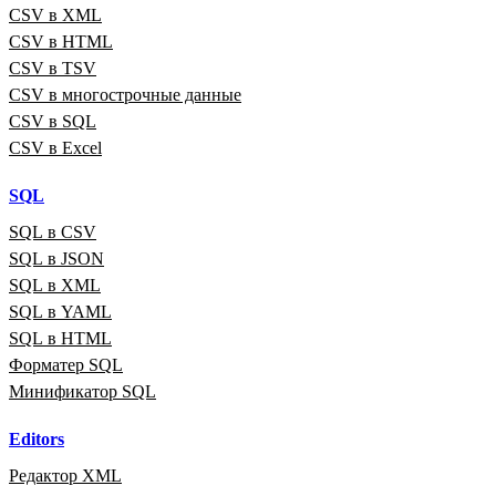
CSV в XML
CSV в HTML
CSV в TSV
CSV в многострочные данные
CSV в SQL
CSV в Excel
SQL
SQL в CSV
SQL в JSON
SQL в XML
SQL в YAML
SQL в HTML
Форматер SQL
Минификатор SQL
Editors
Редактор XML