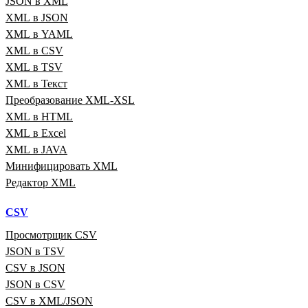
JSON в XML
XML в JSON
XML в YAML
XML в CSV
XML в TSV
XML в Текст
Преобразование XML‑XSL
XML в HTML
XML в Excel
XML в JAVA
Минифицировать XML
Редактор XML
CSV
Просмотрщик CSV
JSON в TSV
CSV в JSON
JSON в CSV
CSV в XML/JSON