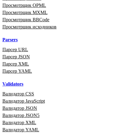
Просмотрщик OPML
Просмотрщик MXML
Просмотрщик BBCode
Просмотрщик исходников
Parsers
Парсер URL
Парсер JSON
Парсер XML
Парсер YAML
Validators
Валидатор CSS
Валидатор JavaScript
Валидатор JSON
Валидатор JSON5
Валидатор XML
Валидатор YAML