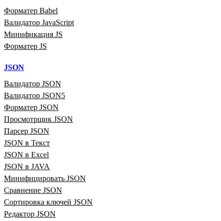
Форматер Babel
Валидатор JavaScript
Минификация JS
Форматер JS
JSON
Валидатор JSON
Валидатор JSON5
Форматер JSON
Просмотрщик JSON
Парсер JSON
JSON в Текст
JSON в Excel
JSON в JAVA
Минифицировать JSON
Сравнение JSON
Сортировка ключей JSON
Редактор JSON