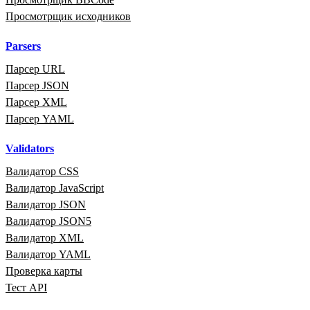
Просмотрщик исходников
Parsers
Парсер URL
Парсер JSON
Парсер XML
Парсер YAML
Validators
Валидатор CSS
Валидатор JavaScript
Валидатор JSON
Валидатор JSON5
Валидатор XML
Валидатор YAML
Проверка карты
Тест API