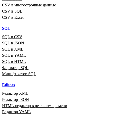
CSV в многострочные данные
CSV в SQL
CSV в Excel
SQL
SQL в CSV
SQL в JSON
SQL в XML
SQL в YAML
SQL в HTML
Форматер SQL
Минификатор SQL
Editors
Редактор XML
Редактор JSON
HTML‑редактор в реальном времени
Редактор YAML