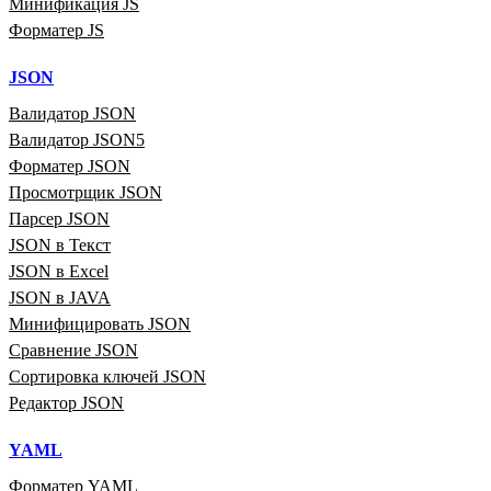
Минификация JS
Форматер JS
JSON
Валидатор JSON
Валидатор JSON5
Форматер JSON
Просмотрщик JSON
Парсер JSON
JSON в Текст
JSON в Excel
JSON в JAVA
Минифицировать JSON
Сравнение JSON
Сортировка ключей JSON
Редактор JSON
YAML
Форматер YAML