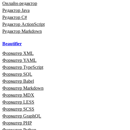
Онлайн‑редактор
Редактор Java
Редактор C#
Редактор ActionScript
Редактор Markdown
Beautifier
Форматер XML
Форматер YAML
Форматер TypeScript
Форматер SQL
Форматер Babel
Форматер Markdown
Форматер MDX
Форматер LESS
Форматер SCSS
Форматер GraphQL
Форматер PHP
Форматер Python