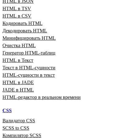
HTML в JSON
HTML в TSV
HTML в CSV
Кодировать HTML
Декодировать HTML
Минифицировать HTML
Очистка HTML
Генератор HTML‑таблиц
HTML в Текст
Текст в HTML‑сущности
HTML‑сущности в текст
HTML в JADE
JADE в HTML
HTML‑редактор в реальном времени
CSS
Валидатор CSS
SCSS to CSS
Компилятор SCSS