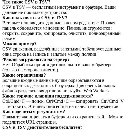
Что такое CSV в TSV?
CSV в TSV — бесплатный инструмент в браузере. Ваши
данные не покидают устройство.
Как пользоваться CSV в TSV?
Вставьте или введите данные в левом редакторе. Правая
панель обновляется мгновенно. Панель инструментов:
открыть, сохранить, копировать, очистить, полноэкранный
режим.
Можно пример?
CSV (значения, разделённые запятыми) табулирует данные:
одна строка на запись и запятые между полями.
Файлы загружаются на сервер?
Нет. Обработка происходит локально в вашем браузере
(только на стороне клиента).
Какие ограничения?
Большие входные данные лучше обрабатываются в
современных десктопных браузерах. Для очень больших
файлов разделите ввод или используйте Web Workers.
Какие горячие клавиши поддерживаются?
Ctrl/Cmd+F — поиск, Ctrl/Cmd+C — копировать, Ctrl/Cmd+V
— вставить. Эти действия есть и на панели инструментов.
Как поделиться результатом?
Нажмите «копировать в буфер» или сохраните файл. Можно
поделиться URL страницы.
CSV в TSV действительно бесплатен?