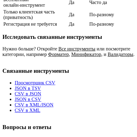
Да
Часто да
онлайн‑инструмент
Только клиентская часть
Да
По‑разному
(приватность)
Регистрация не требуется
Да
По‑разному
Исследовать связанные инструменты
Нужно больше? Откройте
Все инструменты
или посмотрите
категории, например
Форматер
,
Минификатор
,
и
Валидаторы
.
Связанные инструменты
Просмотрщик CSV
JSON в TSV
CSV в JSON
JSON в CSV
CSV в XML/JSON
CSV в XML
Вопросы и ответы