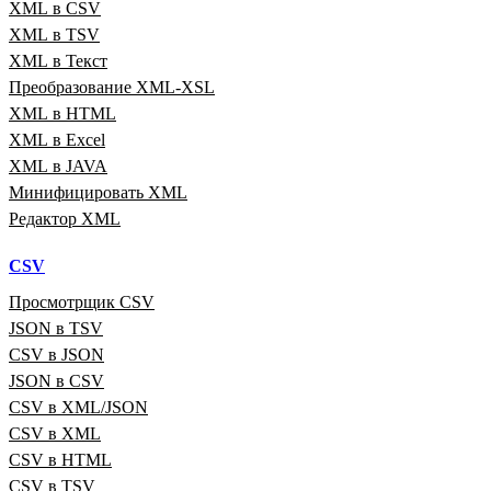
XML в CSV
XML в TSV
XML в Текст
Преобразование XML‑XSL
XML в HTML
XML в Excel
XML в JAVA
Минифицировать XML
Редактор XML
CSV
Просмотрщик CSV
JSON в TSV
CSV в JSON
JSON в CSV
CSV в XML/JSON
CSV в XML
CSV в HTML
CSV в TSV