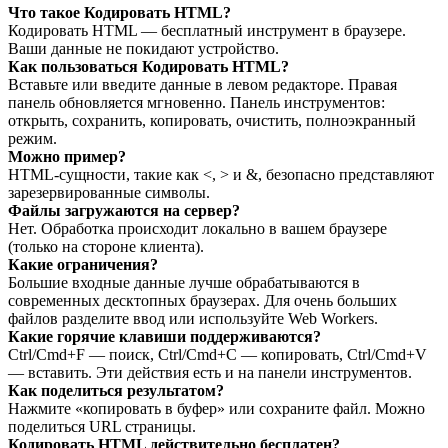
Что такое Кодировать HTML?
Кодировать HTML — бесплатный инструмент в браузере.
Ваши данные не покидают устройство.
Как пользоваться Кодировать HTML?
Вставьте или введите данные в левом редакторе. Правая
панель обновляется мгновенно. Панель инструментов:
открыть, сохранить, копировать, очистить, полноэкранный
режим.
Можно пример?
HTML‑сущности, такие как <, > и &, безопасно представляют
зарезервированные символы.
Файлы загружаются на сервер?
Нет. Обработка происходит локально в вашем браузере
(только на стороне клиента).
Какие ограничения?
Большие входные данные лучше обрабатываются в
современных десктопных браузерах. Для очень больших
файлов разделите ввод или используйте Web Workers.
Какие горячие клавиши поддерживаются?
Ctrl/Cmd+F — поиск, Ctrl/Cmd+C — копировать, Ctrl/Cmd+V
— вставить. Эти действия есть и на панели инструментов.
Как поделиться результатом?
Нажмите «копировать в буфер» или сохраните файл. Можно
поделиться URL страницы.
Кодировать HTML действительно бесплатен?