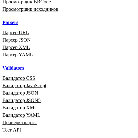
Просмотрщик BBCode
Просмотрщик исходников
Parsers
Парсер URL
Парсер JSON
Парсер XML
Парсер YAML
Validators
Валидатор CSS
Валидатор JavaScript
Валидатор JSON
Валидатор JSON5
Валидатор XML
Валидатор YAML
Проверка карты
Тест API