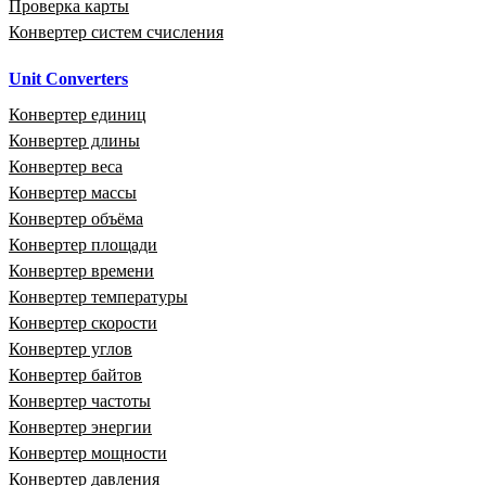
Проверка карты
Конвертер систем счисления
Unit Converters
Конвертер единиц
Конвертер длины
Конвертер веса
Конвертер массы
Конвертер объёма
Конвертер площади
Конвертер времени
Конвертер температуры
Конвертер скорости
Конвертер углов
Конвертер байтов
Конвертер частоты
Конвертер энергии
Конвертер мощности
Конвертер давления