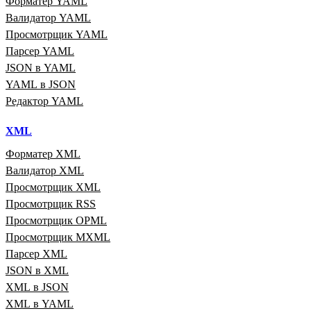
Форматер YAML
Валидатор YAML
Просмотрщик YAML
Парсер YAML
JSON в YAML
YAML в JSON
Редактор YAML
XML
Форматер XML
Валидатор XML
Просмотрщик XML
Просмотрщик RSS
Просмотрщик OPML
Просмотрщик MXML
Парсер XML
JSON в XML
XML в JSON
XML в YAML