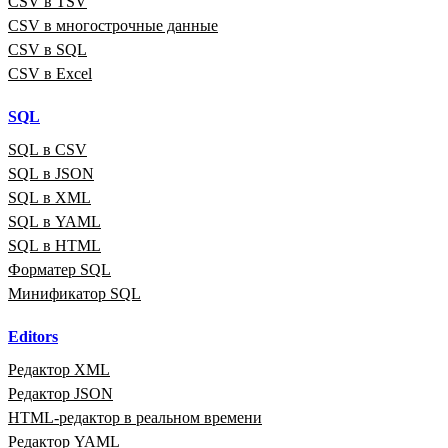
CSV в TSV
CSV в многострочные данные
CSV в SQL
CSV в Excel
SQL
SQL в CSV
SQL в JSON
SQL в XML
SQL в YAML
SQL в HTML
Форматер SQL
Минификатор SQL
Editors
Редактор XML
Редактор JSON
HTML‑редактор в реальном времени
Редактор YAML