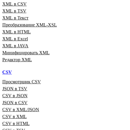
XML в CSV
XML в TSV
XML в Текст
Преобразование XML‑XSL
XML в HTML
XML в Excel
XML в JAVA
Минифицировать XML
Редактор XML
CSV
Просмотрщик CSV
JSON в TSV
CSV в JSON
JSON в CSV
CSV в XML/JSON
CSV в XML
CSV в HTML