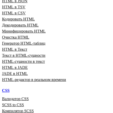
HTML в JSON
HTML в TSV
HTML в CSV
Кодировать HTML
Декодировать HTML
Минифицировать HTML
Очистка HTML
Генератор HTML‑таблиц
HTML в Текст
Текст в HTML‑сущности
HTML‑сущности в текст
HTML в JADE
JADE в HTML
HTML‑редактор в реальном времени
CSS
Валидатор CSS
SCSS to CSS
Компилятор SCSS