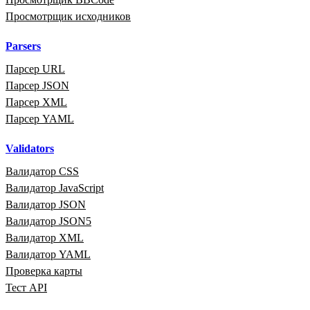
Просмотрщик исходников
Parsers
Парсер URL
Парсер JSON
Парсер XML
Парсер YAML
Validators
Валидатор CSS
Валидатор JavaScript
Валидатор JSON
Валидатор JSON5
Валидатор XML
Валидатор YAML
Проверка карты
Тест API