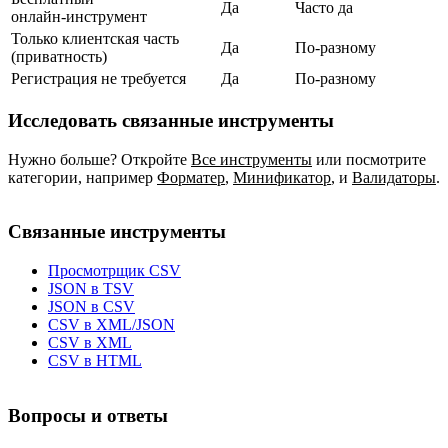
Да
Часто да
онлайн‑инструмент
Только клиентская часть
Да
По‑разному
(приватность)
Регистрация не требуется
Да
По‑разному
Исследовать связанные инструменты
Нужно больше? Откройте
Все инструменты
или посмотрите
категории, например
Форматер
,
Минификатор
,
и
Валидаторы
.
Связанные инструменты
Просмотрщик CSV
JSON в TSV
JSON в CSV
CSV в XML/JSON
CSV в XML
CSV в HTML
Вопросы и ответы