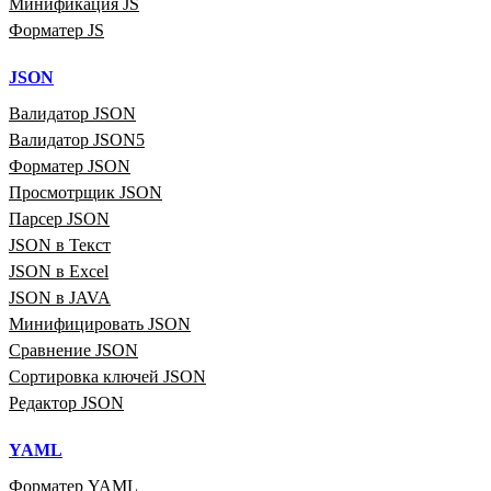
Минификация JS
Форматер JS
JSON
Валидатор JSON
Валидатор JSON5
Форматер JSON
Просмотрщик JSON
Парсер JSON
JSON в Текст
JSON в Excel
JSON в JAVA
Минифицировать JSON
Сравнение JSON
Сортировка ключей JSON
Редактор JSON
YAML
Форматер YAML