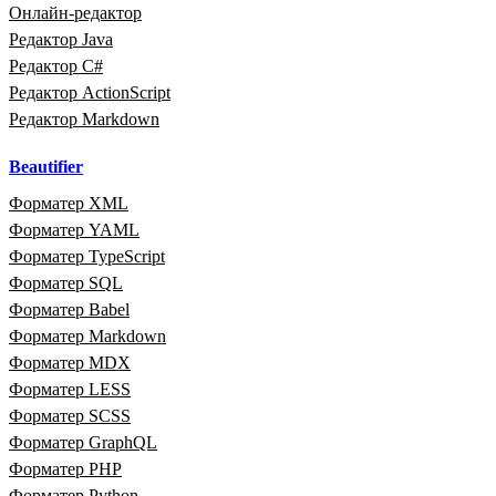
Онлайн‑редактор
Редактор Java
Редактор C#
Редактор ActionScript
Редактор Markdown
Beautifier
Форматер XML
Форматер YAML
Форматер TypeScript
Форматер SQL
Форматер Babel
Форматер Markdown
Форматер MDX
Форматер LESS
Форматер SCSS
Форматер GraphQL
Форматер PHP
Форматер Python