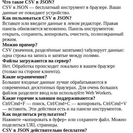
Что такое CSV в JSON?
CSV в JSON — бесплатный инструмент в браузере. Ваши
данные не покидают устройство.
Как пользоваться CSV в JSON?
Вставьте или введите данные в левом редакторе. Правая
панель обновляется мгновенно. Панель инструментов:
открыть, сохранить, копировать, очистить, полноэкранный
режим.
Можно пример?
CSV (значения, разделённые запятыми) табулирует данные:
одна строка на запись и запятые между полями.
Файлы загружаются на сервер?
Нет. Обработка происходит локально в вашем браузере
(только на стороне клиента).
Какие ограничения?
Большие входные данные лучше обрабатываются в
современных десктопных браузерах. Для очень больших
файлов разделите ввод или используйте Web Workers.
Какие горячие клавиши поддерживаются?
Ctrl/Cmd+F — поиск, Ctrl/Cmd+C — копировать, Ctrl/Cmd+V
— вставить. Эти действия есть и на панели инструментов.
Как поделиться результатом?
Нажмите «копировать в буфер» или сохраните файл. Можно
поделиться URL страницы.
CSV в JSON действительно бесплатен?