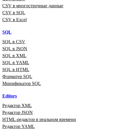
CSV в многострочные данные
CSV в SQL
CSV в Excel
SQL
SQL в CSV
SQL в JSON
SQL в XML
SQL в YAML
SQL в HTML
Форматер SQL
Минификатор SQL
Editors
Редактор XML
Редактор JSON
HTML‑редактор в реальном времени
Редактор YAML