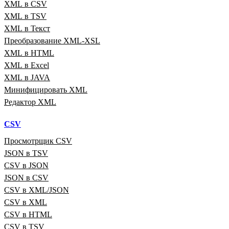
XML в CSV
XML в TSV
XML в Текст
Преобразование XML‑XSL
XML в HTML
XML в Excel
XML в JAVA
Минифицировать XML
Редактор XML
CSV
Просмотрщик CSV
JSON в TSV
CSV в JSON
JSON в CSV
CSV в XML/JSON
CSV в XML
CSV в HTML
CSV в TSV