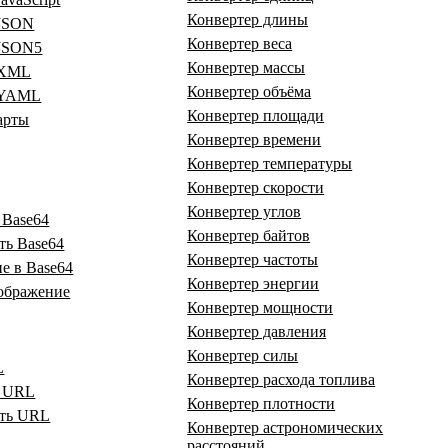
Конвертер длины
 JSON
Конвертер веса
 JSON5
Конвертер массы
 XML
Конвертер объёма
 YAML
Конвертер площади
арты
Конвертер времени
Конвертер температуры
Конвертер скорости
Конвертер углов
 Base64
Конвертер байтов
ть Base64
Конвертер частоты
е в Base64
Конвертер энергии
зображение
Конвертер мощности
Конвертер давления
Конвертер силы
L
Конвертер расхода топлива
ь URL
Конвертер плотности
ать URL
Конвертер астрономических
расстояний