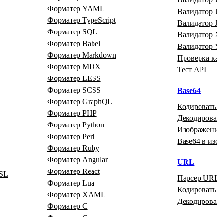
Форматер YAML
Валидатор
Форматер TypeScript
Валидатор
Форматер SQL
Валидатор
Форматер Babel
Валидатор
Форматер Markdown
Проверка к
Форматер MDX
Тест API
Форматер LESS
Форматер SCSS
Base64
Форматер GraphQL
Кодировать
Форматер PHP
Декодирова
Форматер Python
Изображени
Форматер Perl
Base64 в и
Форматер Ruby
Форматер Angular
URL
Форматер React
SL
Парсер UR
Форматер Lua
Кодироват
Форматер XAML
Декодиров
Форматер C