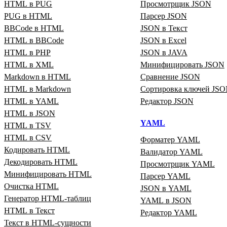
HTML в PUG
Просмотрщик JSON
PUG в HTML
Парсер JSON
BBCode в HTML
JSON в Текст
HTML в BBCode
JSON в Excel
HTML в PHP
JSON в JAVA
HTML в XML
Минифицировать JSON
Markdown в HTML
Сравнение JSON
HTML в Markdown
Сортировка ключей JS
HTML в YAML
Редактор JSON
HTML в JSON
YAML
HTML в TSV
HTML в CSV
Форматер YAML
Кодировать HTML
Валидатор YAML
Декодировать HTML
Просмотрщик YAML
Минифицировать HTML
Парсер YAML
Очистка HTML
JSON в YAML
Генератор HTML‑таблиц
YAML в JSON
HTML в Текст
Редактор YAML
Текст в HTML‑сущности