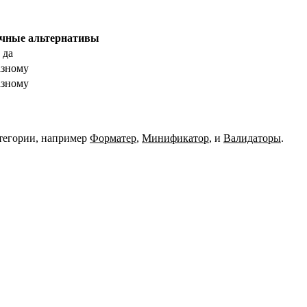
чные альтернативы
 да
азному
азному
тегории, например
Форматер
,
Минификатор
,
и
Валидаторы
.