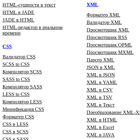
XML
HTML‑сущности в текст
HTML в JADE
Форматер XML
JADE в HTML
Валидатор XML
HTML‑редактор в реальном
Просмотрщик XML
времени
Просмотрщик RSS
Просмотрщик OPML
CSS
Просмотрщик MXML
Валидатор CSS
Парсер XML
SCSS to CSS
JSON в XML
Компилятор SCSS
XML в JSON
SASS to CSS
XML в YAML
Компилятор SASS
XML в CSV
LESS to CSS
XML в TSV
Компилятор LESS
XML в Текст
Минификация CSS
Преобразование XML‑X
Форматер CSS
XML в HTML
CSS в LESS
XML в Excel
CSS в SCSS
XML в JAVA
CSS в SASS