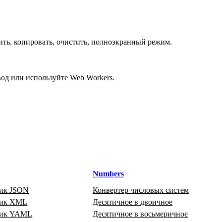
ить, копировать, очистить, полноэкранный режим.
од или используйте Web Workers.
Numbers
ик JSON
Конвертер числовых систем
щик XML
Десятичное в двоичное
щик YAML
Десятичное в восьмеричное