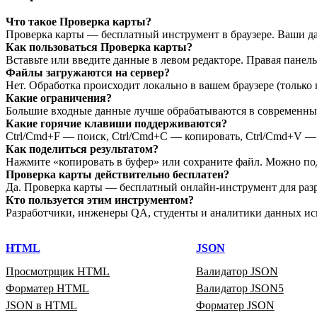
Что такое Проверка карты?
Проверка карты — бесплатный инструмент в браузере. Ваши д
Как пользоваться Проверка карты?
Вставьте или введите данные в левом редакторе. Правая панел
Файлы загружаются на сервер?
Нет. Обработка происходит локально в вашем браузере (только 
Какие ограничения?
Большие входные данные лучше обрабатываются в современных 
Какие горячие клавиши поддерживаются?
Ctrl/Cmd+F — поиск, Ctrl/Cmd+C — копировать, Ctrl/Cmd+V — в
Как поделиться результатом?
Нажмите «копировать в буфер» или сохраните файл. Можно по
Проверка карты действительно бесплатен?
Да. Проверка карты — бесплатный онлайн‑инструмент для разр
Кто пользуется этим инструментом?
Разработчики, инженеры QA, студенты и аналитики данных ис
HTML
JSON
Просмотрщик HTML
Валидатор JSON
Форматер HTML
Валидатор JSON5
JSON в HTML
Форматер JSON