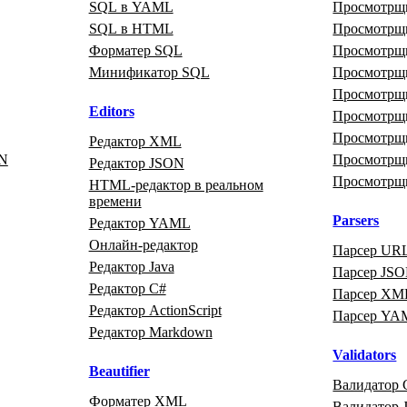
SQL в YAML
Просмотр
SQL в HTML
Просмотрщи
Форматер SQL
Просмотрщ
Минификатор SQL
Просмотрщ
Просмотрщ
Editors
Просмотр
Просмотр
Редактор XML
ON
Просмотрщ
Редактор JSON
Просмотрщ
HTML‑редактор в реальном
времени
Parsers
Редактор YAML
Онлайн‑редактор
Парсер UR
Редактор Java
Парсер JS
Редактор C#
Парсер XM
Редактор ActionScript
Парсер YA
Редактор Markdown
Validators
Beautifier
Валидатор 
Форматер XML
Валидатор J