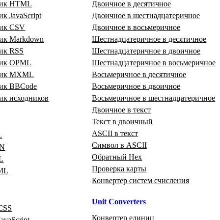
щик HTML
Двоичное в десятичное
к JavaScript
Двоичное в шестнадцатеричное
ик CSV
Двоичное в восьмеричное
ик Markdown
Шестнадцатеричное в десятичное
ик RSS
Шестнадцатеричное в двоичное
щик OPML
Шестнадцатеричное в восьмеричное
щик MXML
Восьмеричное в десятичное
ик BBCode
Восьмеричное в двоичное
ик исходников
Восьмеричное в шестнадцатеричное
Двоичное в текст
Текст в двоичный
ASCII в текст
L
Символ в ASCII
ON
Обратный Hex
L
Проверка карты
ML
Конвертер систем счисления
Unit Converters
CSS
Конвертер единиц
avaScript