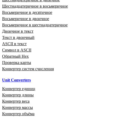
Шестнадцатеричное в восьмеричное
Восьмеричное в десятичное
Восьмеричное в двоичное
Восьмеричное в шестнадцатеричное
Двоичное в текст
Текст в двоичный
ASCII в текст
Символ в ASCII
Обратный Hex
Проверка карты
Конвертер систем счисления
Unit Converters
Конвертер единиц
Конвертер длины
Конвертер веса
Конвертер массы
Конвертер объёма