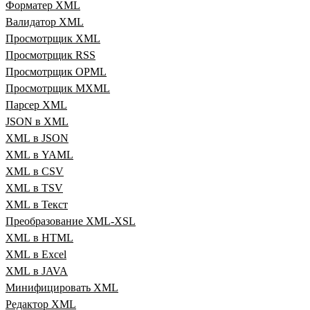
Форматер XML
Валидатор XML
Просмотрщик XML
Просмотрщик RSS
Просмотрщик OPML
Просмотрщик MXML
Парсер XML
JSON в XML
XML в JSON
XML в YAML
XML в CSV
XML в TSV
XML в Текст
Преобразование XML‑XSL
XML в HTML
XML в Excel
XML в JAVA
Минифицировать XML
Редактор XML