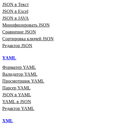
JSON в Текст
JSON в Excel
JSON в JAVA
Минифицировать JSON
Сравнение JSON
Сортировка ключей JSON
Редактор JSON
YAML
Форматер YAML
Валидатор YAML
Просмотрщик YAML
Парсер YAML
JSON в YAML
YAML в JSON
Редактор YAML
XML