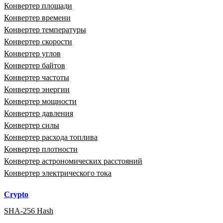
Конвертер площади
Конвертер времени
Конвертер температуры
Конвертер скорости
Конвертер углов
Конвертер байтов
Конвертер частоты
Конвертер энергии
Конвертер мощности
Конвертер давления
Конвертер силы
Конвертер расхода топлива
Конвертер плотности
Конвертер астрономических расстояний
Конвертер электрического тока
Crypto
SHA-256 Hash