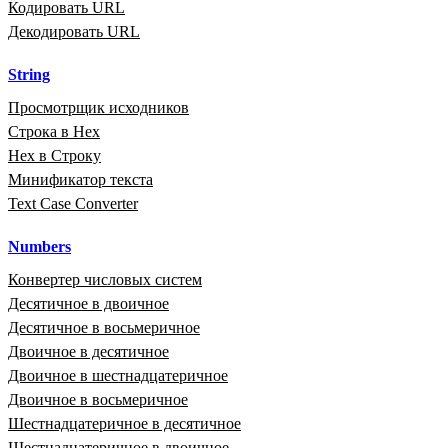
Кодировать URL
Декодировать URL
String
Просмотрщик исходников
Строка в Hex
Hex в Строку
Минификатор текста
Text Case Converter
Numbers
Конвертер числовых систем
Десятичное в двоичное
Десятичное в восьмеричное
Двоичное в десятичное
Двоичное в шестнадцатеричное
Двоичное в восьмеричное
Шестнадцатеричное в десятичное
Шестнадцатеричное в двоичное