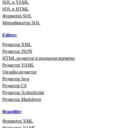
SQL в YAML
SQL в HTML
Форматер SQL
Минификатор SQL
Editors
Редактор XML
Редактор JSON
HTML‑редактор в реальном времени
Редактор YAML
Онлайн‑редактор
Редактор Java
Редактор C#
Редактор ActionScript
Редактор Markdown
Beautifier
Форматер XML
Форматер YAML