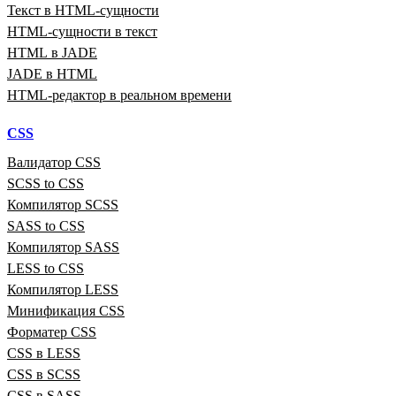
Текст в HTML‑сущности
HTML‑сущности в текст
HTML в JADE
JADE в HTML
HTML‑редактор в реальном времени
CSS
Валидатор CSS
SCSS to CSS
Компилятор SCSS
SASS to CSS
Компилятор SASS
LESS to CSS
Компилятор LESS
Минификация CSS
Форматер CSS
CSS в LESS
CSS в SCSS
CSS в SASS