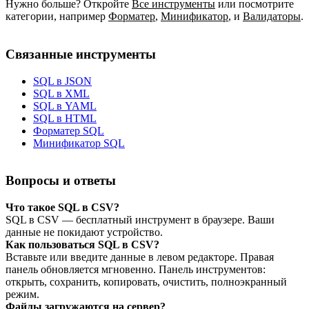
Нужно больше? Откройте
Все инструменты
или посмотрите
категории, например
Форматер
,
Минификатор
,
и
Валидаторы
.
Связанные инструменты
SQL в JSON
SQL в XML
SQL в YAML
SQL в HTML
Форматер SQL
Минификатор SQL
Вопросы и ответы
Что такое SQL в CSV?
SQL в CSV — бесплатный инструмент в браузере. Ваши
данные не покидают устройство.
Как пользоваться SQL в CSV?
Вставьте или введите данные в левом редакторе. Правая
панель обновляется мгновенно. Панель инструментов:
открыть, сохранить, копировать, очистить, полноэкранный
режим.
Файлы загружаются на сервер?