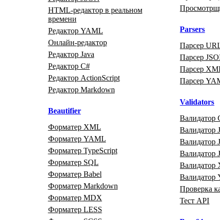
Просмотрщ
HTML‑редактор в реальном
времени
Parsers
Редактор YAML
Онлайн‑редактор
Парсер UR
Редактор Java
Парсер JS
Редактор C#
Парсер XM
Редактор ActionScript
Парсер YA
Редактор Markdown
Validators
Beautifier
Валидатор 
Форматер XML
Валидатор J
Форматер YAML
Валидатор
Форматер TypeScript
Валидатор
Форматер SQL
Валидатор
Форматер Babel
Валидатор
Форматер Markdown
Проверка к
Форматер MDX
Тест API
Форматер LESS