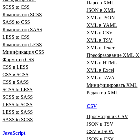
Парсер XML
SCSS to CSS
JSON в XML
Компилятор SCSS
XML в JSON
SASS to CSS
XML в YAML
Компилятор SASS
XML в CSV
LESS to CSS
XML в TSV
Компилятор LESS
XML в Текст
Минификация CSS
Преобразование XML‑X
Форматер CSS
XML в HTML
CSS в LESS
XML в Excel
CSS в SCSS
XML в JAVA
CSS в SASS
Минифицировать XML
SCSS to LESS
Редактор XML
SCSS to SASS
LESS to SCSS
CSV
LESS to SASS
Просмотрщик CSV
SASS to SCSS
JSON в TSV
CSV в JSON
JavaScript
JSON в CSV