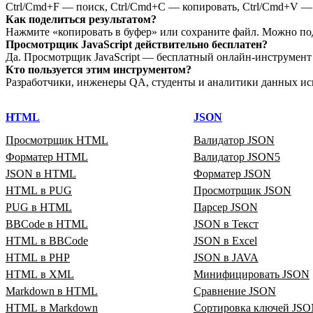
Ctrl/Cmd+F — поиск, Ctrl/Cmd+C — копировать, Ctrl/Cmd+V — в
Как поделиться результатом?
Нажмите «копировать в буфер» или сохраните файл. Можно по
Просмотрщик JavaScript действительно бесплатен?
Да. Просмотрщик JavaScript — бесплатный онлайн‑инструмент д
Кто пользуется этим инструментом?
Разработчики, инженеры QA, студенты и аналитики данных ис
HTML
JSON
Просмотрщик HTML
Валидатор JSON
Форматер HTML
Валидатор JSON5
JSON в HTML
Форматер JSON
HTML в PUG
Просмотрщик JSON
PUG в HTML
Парсер JSON
BBCode в HTML
JSON в Текст
HTML в BBCode
JSON в Excel
HTML в PHP
JSON в JAVA
HTML в XML
Минифицировать JSON
Markdown в HTML
Сравнение JSON
HTML в Markdown
Сортировка ключей JS