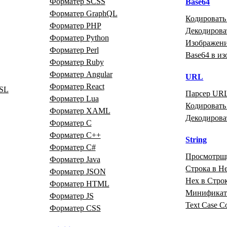
Форматер SCSS
Base64
Форматер GraphQL
Кодировать
Форматер PHP
Декодирова
Форматер Python
Изображени
Форматер Perl
Base64 в и
Форматер Ruby
Форматер Angular
URL
Форматер React
SL
Парсер UR
Форматер Lua
Кодироват
Форматер XAML
Декодиров
Форматер C
Форматер C++
String
Форматер C#
Просмотрщ
Форматер Java
Строка в H
Форматер JSON
Hex в Стро
Форматер HTML
Минификато
Форматер JS
Text Case C
Форматер CSS