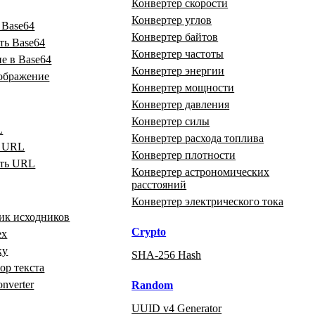
Конвертер скорости
Конвертер углов
 Base64
Конвертер байтов
ть Base64
Конвертер частоты
е в Base64
Конвертер энергии
зображение
Конвертер мощности
Конвертер давления
Конвертер силы
L
Конвертер расхода топлива
ь URL
Конвертер плотности
ать URL
Конвертер астрономических
расстояний
Конвертер электрического тока
ик исходников
Crypto
ex
ку
SHA-256 Hash
р текста
onverter
Random
UUID v4 Generator