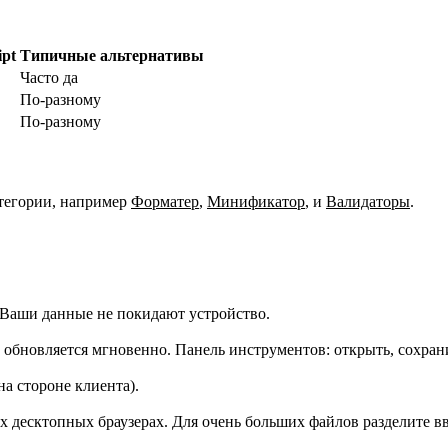
pt
Типичные альтернативы
Часто да
По‑разному
По‑разному
тегории, например
Форматер
,
Минификатор
,
и
Валидаторы
.
 Ваши данные не покидают устройство.
ь обновляется мгновенно. Панель инструментов: открыть, сохран
на стороне клиента).
десктопных браузерах. Для очень больших файлов разделите вв