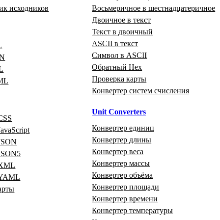
ик исходников
Восьмеричное в шестнадцатеричное
Двоичное в текст
Текст в двоичный
ASCII в текст
L
Символ в ASCII
ON
Обратный Hex
L
Проверка карты
ML
Конвертер систем счисления
Unit Converters
CSS
Конвертер единиц
avaScript
Конвертер длины
 JSON
Конвертер веса
 JSON5
Конвертер массы
 XML
Конвертер объёма
 YAML
Конвертер площади
арты
Конвертер времени
Конвертер температуры