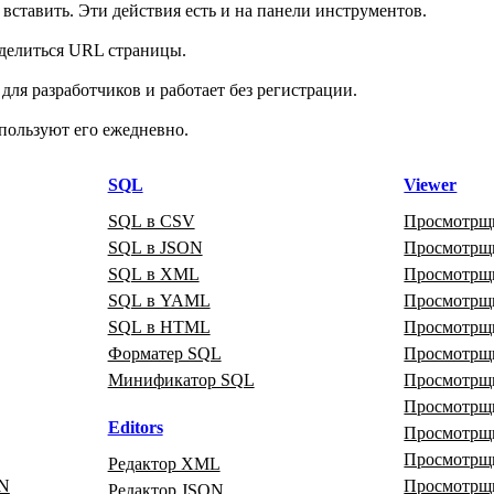
ставить. Эти действия есть и на панели инструментов.
делиться URL страницы.
ля разработчиков и работает без регистрации.
пользуют его ежедневно.
SQL
Viewer
SQL в CSV
Просмотрщ
SQL в JSON
Просмотр
SQL в XML
Просмотр
SQL в YAML
Просмотр
SQL в HTML
Просмотрщи
Форматер SQL
Просмотрщ
Минификатор SQL
Просмотрщ
Просмотрщ
Editors
Просмотр
Просмотр
Редактор XML
ON
Просмотрщ
Редактор JSON