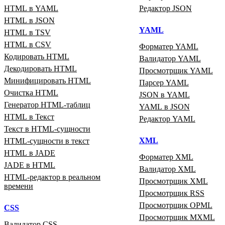
HTML в YAML
Редактор JSON
HTML в JSON
YAML
HTML в TSV
HTML в CSV
Форматер YAML
Кодировать HTML
Валидатор YAML
Декодировать HTML
Просмотрщик YAML
Минифицировать HTML
Парсер YAML
Очистка HTML
JSON в YAML
Генератор HTML‑таблиц
YAML в JSON
HTML в Текст
Редактор YAML
Текст в HTML‑сущности
XML
HTML‑сущности в текст
HTML в JADE
Форматер XML
JADE в HTML
Валидатор XML
HTML‑редактор в реальном
Просмотрщик XML
времени
Просмотрщик RSS
Просмотрщик OPML
CSS
Просмотрщик MXML
Валидатор CSS