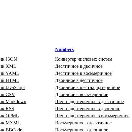
Numbers
ик JSON
Конвертер числовых систем
щик XML
Десятичное в двоичное
щик YAML
Десятичное в восьмеричное
щик HTML
Двоичное в десятичное
к JavaScript
Двоичное в шестнадцатеричное
ик CSV
Двоичное в восьмеричное
ик Markdown
Шестнадцатеричное в десятичное
ик RSS
Шестнадцатеричное в двоичное
щик OPML
Шестнадцатеричное в восьмеричное
щик MXML
Восьмеричное в десятичное
ик BBCode
Восьмеричное в двоичное