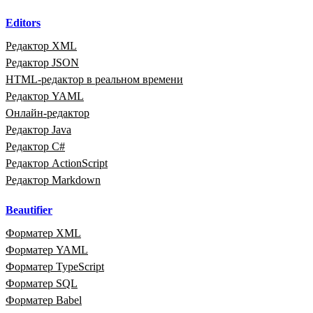
Editors
Редактор XML
Редактор JSON
HTML‑редактор в реальном времени
Редактор YAML
Онлайн‑редактор
Редактор Java
Редактор C#
Редактор ActionScript
Редактор Markdown
Beautifier
Форматер XML
Форматер YAML
Форматер TypeScript
Форматер SQL
Форматер Babel