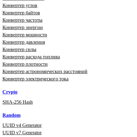
Конвертер углов
Конвертер байтов
Конвертер частоты
Конвертер энергии
Конвертер мощности
Конвертер давления
Конвертер силы
Конвертер расхода топлива
Конвертер плотности
Конвертер астрономических расстояний
Конвертер электрического тока
Crypto
SHA-256 Hash
Random
UUID v4 Generator
UUID v7 Generator