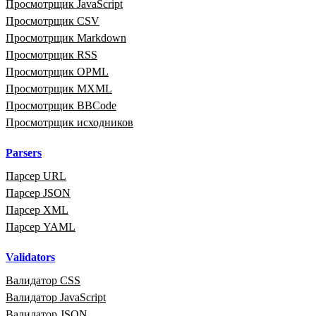
Просмотрщик JavaScript
Просмотрщик CSV
Просмотрщик Markdown
Просмотрщик RSS
Просмотрщик OPML
Просмотрщик MXML
Просмотрщик BBCode
Просмотрщик исходников
Parsers
Парсер URL
Парсер JSON
Парсер XML
Парсер YAML
Validators
Валидатор CSS
Валидатор JavaScript
Валидатор JSON