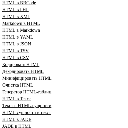
HTML в BBCode
HTML в PHP
HTML в XML
Markdown в HTML
HTML в Markdown
HTML в YAML
HTML в JSON
HTML в TSV
HTML в CSV
Кодировать HTML
Декодировать HTML
Минифицировать HTML
Очистка HTML
Генератор HTML‑таблиц
HTML в Текст
Текст в HTML‑сущности
HTML‑сущности в текст
HTML в JADE
JADE в HTML