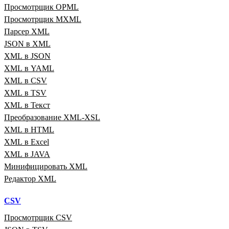
Просмотрщик OPML
Просмотрщик MXML
Парсер XML
JSON в XML
XML в JSON
XML в YAML
XML в CSV
XML в TSV
XML в Текст
Преобразование XML‑XSL
XML в HTML
XML в Excel
XML в JAVA
Минифицировать XML
Редактор XML
CSV
Просмотрщик CSV