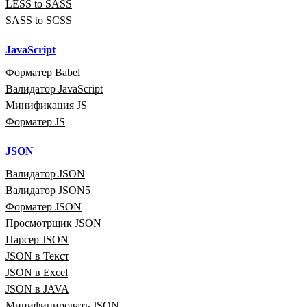
LESS to SASS
SASS to SCSS
JavaScript
Форматер Babel
Валидатор JavaScript
Минификация JS
Форматер JS
JSON
Валидатор JSON
Валидатор JSON5
Форматер JSON
Просмотрщик JSON
Парсер JSON
JSON в Текст
JSON в Excel
JSON в JAVA
Минифицировать JSON