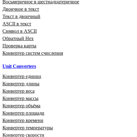
Восьмеричное в шестнадцатеричное
Двоичное в текст
Текст в двоичный
ASCII в текст
Символ в ASCII
Обратный Hex
Проверка карты
Конвертер систем счисления
Unit Converters
Конвертер единиц
Конвертер длины
Конвертер веса
Конвертер массы
Конвертер объёма
Конвертер площади
Конвертер времени
Конвертер температуры
Конвертер скорости