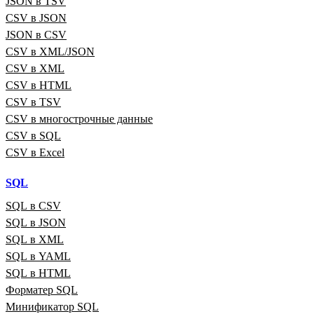
JSON в TSV
CSV в JSON
JSON в CSV
CSV в XML/JSON
CSV в XML
CSV в HTML
CSV в TSV
CSV в многострочные данные
CSV в SQL
CSV в Excel
SQL
SQL в CSV
SQL в JSON
SQL в XML
SQL в YAML
SQL в HTML
Форматер SQL
Минификатор SQL