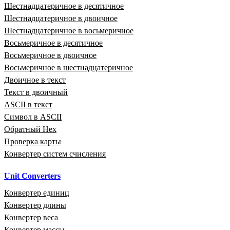
Шестнадцатеричное в десятичное
Шестнадцатеричное в двоичное
Шестнадцатеричное в восьмеричное
Восьмеричное в десятичное
Восьмеричное в двоичное
Восьмеричное в шестнадцатеричное
Двоичное в текст
Текст в двоичный
ASCII в текст
Символ в ASCII
Обратный Hex
Проверка карты
Конвертер систем счисления
Unit Converters
Конвертер единиц
Конвертер длины
Конвертер веса
Конвертер массы