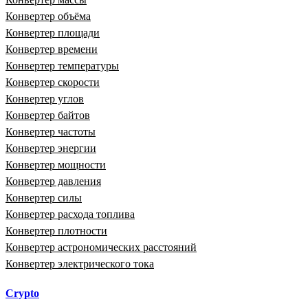
Конвертер объёма
Конвертер площади
Конвертер времени
Конвертер температуры
Конвертер скорости
Конвертер углов
Конвертер байтов
Конвертер частоты
Конвертер энергии
Конвертер мощности
Конвертер давления
Конвертер силы
Конвертер расхода топлива
Конвертер плотности
Конвертер астрономических расстояний
Конвертер электрического тока
Crypto