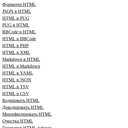
Форматер HTML
JSON в HTML
HTML в PUG
PUG в HTML
BBCode в HTML
HTML в BBCode
HTML в PHP
HTML в XML
Markdown в HTML
HTML в Markdown
HTML в YAML
HTML в JSON
HTML в TSV
HTML в CSV
Кодировать HTML
Декодировать HTML
Минифицировать HTML
Очистка HTML
Генератор HTML‑таблиц