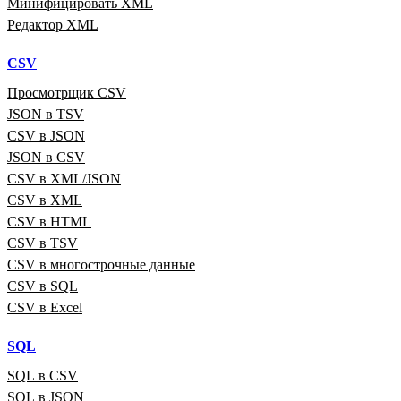
Минифицировать XML
Редактор XML
CSV
Просмотрщик CSV
JSON в TSV
CSV в JSON
JSON в CSV
CSV в XML/JSON
CSV в XML
CSV в HTML
CSV в TSV
CSV в многострочные данные
CSV в SQL
CSV в Excel
SQL
SQL в CSV
SQL в JSON