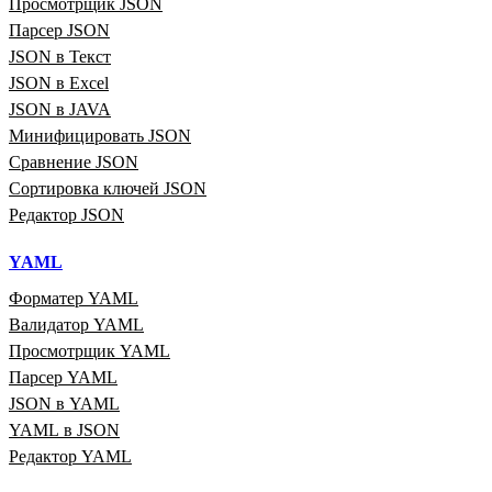
Просмотрщик JSON
Парсер JSON
JSON в Текст
JSON в Excel
JSON в JAVA
Минифицировать JSON
Сравнение JSON
Сортировка ключей JSON
Редактор JSON
YAML
Форматер YAML
Валидатор YAML
Просмотрщик YAML
Парсер YAML
JSON в YAML
YAML в JSON
Редактор YAML