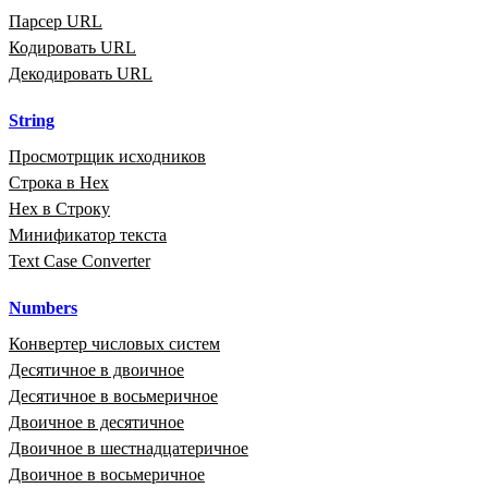
Парсер URL
Кодировать URL
Декодировать URL
String
Просмотрщик исходников
Строка в Hex
Hex в Строку
Минификатор текста
Text Case Converter
Numbers
Конвертер числовых систем
Десятичное в двоичное
Десятичное в восьмеричное
Двоичное в десятичное
Двоичное в шестнадцатеричное
Двоичное в восьмеричное