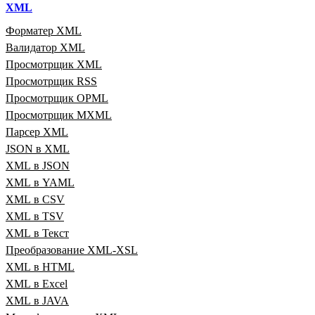
XML
Форматер XML
Валидатор XML
Просмотрщик XML
Просмотрщик RSS
Просмотрщик OPML
Просмотрщик MXML
Парсер XML
JSON в XML
XML в JSON
XML в YAML
XML в CSV
XML в TSV
XML в Текст
Преобразование XML‑XSL
XML в HTML
XML в Excel
XML в JAVA