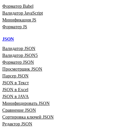
Форматер Babel
Валидатор JavaScript
Минификация JS
Форматер JS
JSON
Валидатор JSON
Валидатор JSON5
Форматер JSON
Просмотрщик JSON
Парсер JSON
JSON в Текст
JSON в Excel
JSON в JAVA
Минифицировать JSON
Сравнение JSON
Сортировка ключей JSON
Редактор JSON