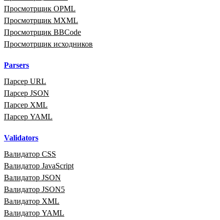
Просмотрщик OPML
Просмотрщик MXML
Просмотрщик BBCode
Просмотрщик исходников
Parsers
Парсер URL
Парсер JSON
Парсер XML
Парсер YAML
Validators
Валидатор CSS
Валидатор JavaScript
Валидатор JSON
Валидатор JSON5
Валидатор XML
Валидатор YAML