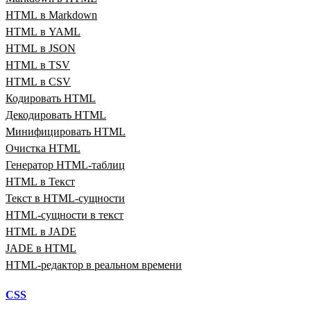
HTML в Markdown
HTML в YAML
HTML в JSON
HTML в TSV
HTML в CSV
Кодировать HTML
Декодировать HTML
Минифицировать HTML
Очистка HTML
Генератор HTML‑таблиц
HTML в Текст
Текст в HTML‑сущности
HTML‑сущности в текст
HTML в JADE
JADE в HTML
HTML‑редактор в реальном времени
CSS