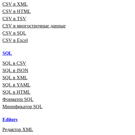
CSV в XML
CSV в HTML
CSV в TSV
CSV в многострочные данные
CSV в SQL
CSV в Excel
SQL
SQL в CSV
SQL в JSON
SQL в XML
SQL в YAML
SQL в HTML
Форматер SQL
Минификатор SQL
Editors
Редактор XML