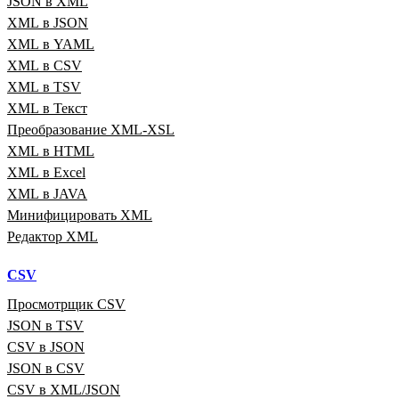
JSON в XML
XML в JSON
XML в YAML
XML в CSV
XML в TSV
XML в Текст
Преобразование XML‑XSL
XML в HTML
XML в Excel
XML в JAVA
Минифицировать XML
Редактор XML
CSV
Просмотрщик CSV
JSON в TSV
CSV в JSON
JSON в CSV
CSV в XML/JSON