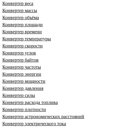
Конвертер веса
Конвертер массы
Конвертер объёма
Конвертер площади
Конвертер времени
Конвертер температуры
Конвертер скорости
Конвертер углов
Конвертер байтов
Конвертер частоты
Конвертер энергии
Конвертер мощности
Конвертер давления
Конвертер силы
Конвертер расхода топлива
Конвертер плотности
Конвертер астрономических расстояний
Конвертер электрического тока