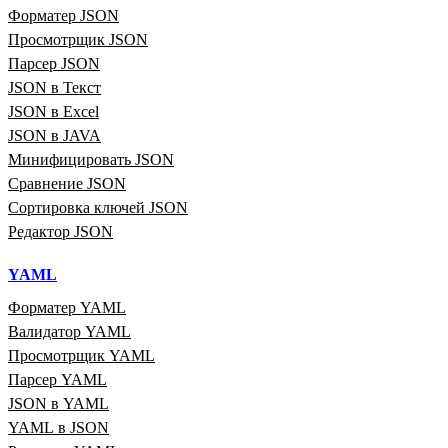
Форматер JSON
Просмотрщик JSON
Парсер JSON
JSON в Текст
JSON в Excel
JSON в JAVA
Минифицировать JSON
Сравнение JSON
Сортировка ключей JSON
Редактор JSON
YAML
Форматер YAML
Валидатор YAML
Просмотрщик YAML
Парсер YAML
JSON в YAML
YAML в JSON