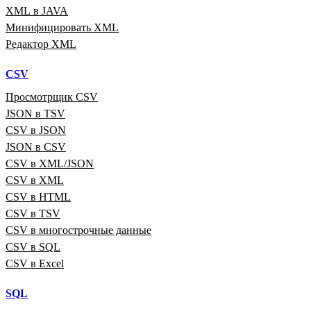
XML в JAVA
Минифицировать XML
Редактор XML
CSV
Просмотрщик CSV
JSON в TSV
CSV в JSON
JSON в CSV
CSV в XML/JSON
CSV в XML
CSV в HTML
CSV в TSV
CSV в многострочные данные
CSV в SQL
CSV в Excel
SQL