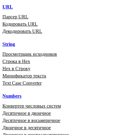
URL
Парсер URL
Кодировать URL
Декодировать URL
String
Просмотрщик исходников
Строка в Hex
Hex в Строку
Минификатор текста
Text Case Converter
Numbers
Конвертер числовых систем
Десятичное в двоичное
Десятичное в восьмеричное
Двоичное в десятичное
Двоичное в шестнадцатеричное