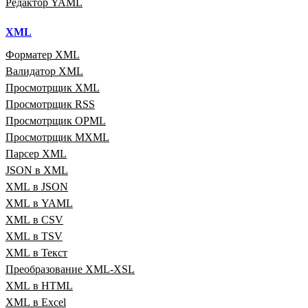
Редактор YAML
XML
Форматер XML
Валидатор XML
Просмотрщик XML
Просмотрщик RSS
Просмотрщик OPML
Просмотрщик MXML
Парсер XML
JSON в XML
XML в JSON
XML в YAML
XML в CSV
XML в TSV
XML в Текст
Преобразование XML‑XSL
XML в HTML
XML в Excel