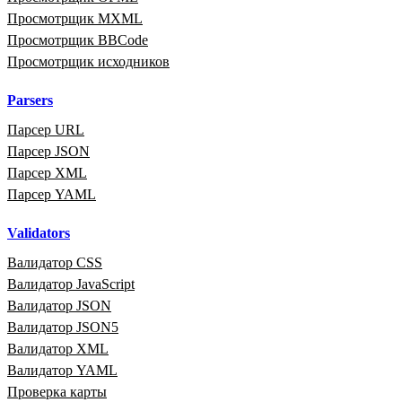
Просмотрщик MXML
Просмотрщик BBCode
Просмотрщик исходников
Parsers
Парсер URL
Парсер JSON
Парсер XML
Парсер YAML
Validators
Валидатор CSS
Валидатор JavaScript
Валидатор JSON
Валидатор JSON5
Валидатор XML
Валидатор YAML
Проверка карты