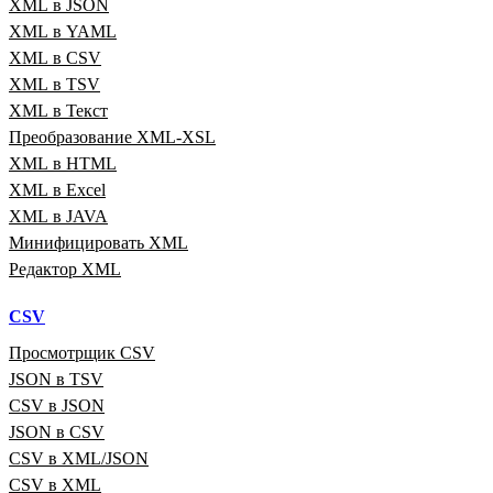
XML в JSON
XML в YAML
XML в CSV
XML в TSV
XML в Текст
Преобразование XML‑XSL
XML в HTML
XML в Excel
XML в JAVA
Минифицировать XML
Редактор XML
CSV
Просмотрщик CSV
JSON в TSV
CSV в JSON
JSON в CSV
CSV в XML/JSON
CSV в XML