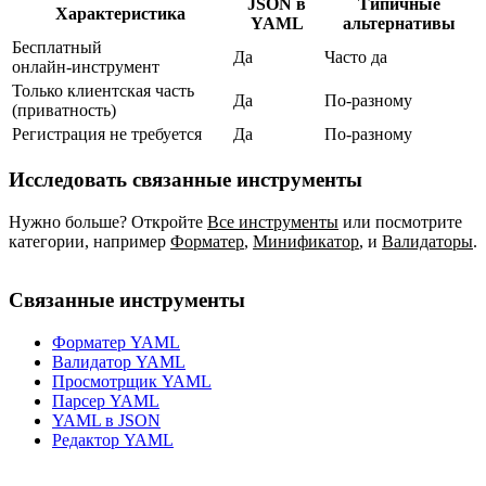
JSON в
Типичные
Характеристика
YAML
альтернативы
Бесплатный
Да
Часто да
онлайн‑инструмент
Только клиентская часть
Да
По‑разному
(приватность)
Регистрация не требуется
Да
По‑разному
Исследовать связанные инструменты
Нужно больше? Откройте
Все инструменты
или посмотрите
категории, например
Форматер
,
Минификатор
,
и
Валидаторы
.
Связанные инструменты
Форматер YAML
Валидатор YAML
Просмотрщик YAML
Парсер YAML
YAML в JSON
Редактор YAML