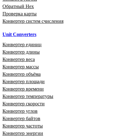
Обратный Hex
Проверка карты
Конвертер систем счисления
Unit Converters
Конвертер единиц
Конвертер длины
Конвертер веса
Конвертер массы
Конвертер объёма
Конвертер площади
Конвертер времени
Конвертер температуры
Конвертер скорости
Конвертер углов
Конвертер байтов
Конвертер частоты
Конвертер энергии