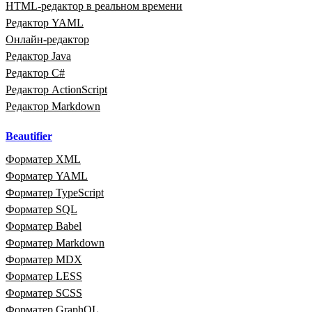
HTML‑редактор в реальном времени
Редактор YAML
Онлайн‑редактор
Редактор Java
Редактор C#
Редактор ActionScript
Редактор Markdown
Beautifier
Форматер XML
Форматер YAML
Форматер TypeScript
Форматер SQL
Форматер Babel
Форматер Markdown
Форматер MDX
Форматер LESS
Форматер SCSS
Форматер GraphQL