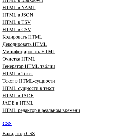
HTML в Markdown
HTML в YAML
HTML в JSON
HTML в TSV
HTML в CSV
Кодировать HTML
Декодировать HTML
Минифицировать HTML
Очистка HTML
Генератор HTML‑таблиц
HTML в Текст
Текст в HTML‑сущности
HTML‑сущности в текст
HTML в JADE
JADE в HTML
HTML‑редактор в реальном времени
CSS
Валидатор CSS