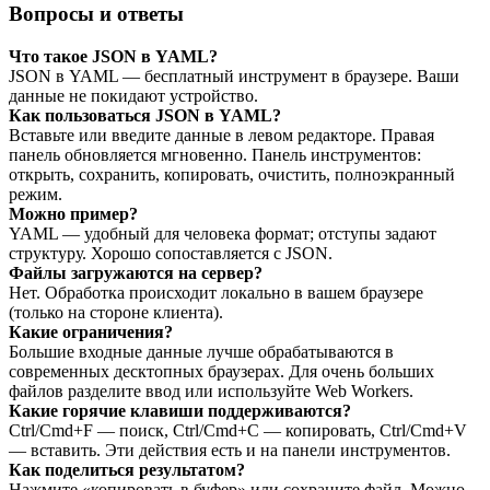
Вопросы и ответы
Что такое JSON в YAML?
JSON в YAML — бесплатный инструмент в браузере. Ваши
данные не покидают устройство.
Как пользоваться JSON в YAML?
Вставьте или введите данные в левом редакторе. Правая
панель обновляется мгновенно. Панель инструментов:
открыть, сохранить, копировать, очистить, полноэкранный
режим.
Можно пример?
YAML — удобный для человека формат; отступы задают
структуру. Хорошо сопоставляется с JSON.
Файлы загружаются на сервер?
Нет. Обработка происходит локально в вашем браузере
(только на стороне клиента).
Какие ограничения?
Большие входные данные лучше обрабатываются в
современных десктопных браузерах. Для очень больших
файлов разделите ввод или используйте Web Workers.
Какие горячие клавиши поддерживаются?
Ctrl/Cmd+F — поиск, Ctrl/Cmd+C — копировать, Ctrl/Cmd+V
— вставить. Эти действия есть и на панели инструментов.
Как поделиться результатом?
Нажмите «копировать в буфер» или сохраните файл. Можно