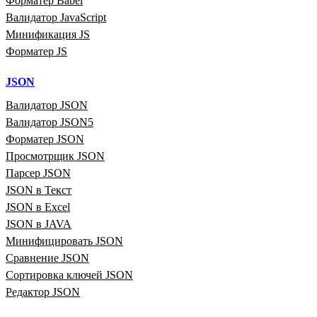
Форматер Babel
Валидатор JavaScript
Минификация JS
Форматер JS
JSON
Валидатор JSON
Валидатор JSON5
Форматер JSON
Просмотрщик JSON
Парсер JSON
JSON в Текст
JSON в Excel
JSON в JAVA
Минифицировать JSON
Сравнение JSON
Сортировка ключей JSON
Редактор JSON