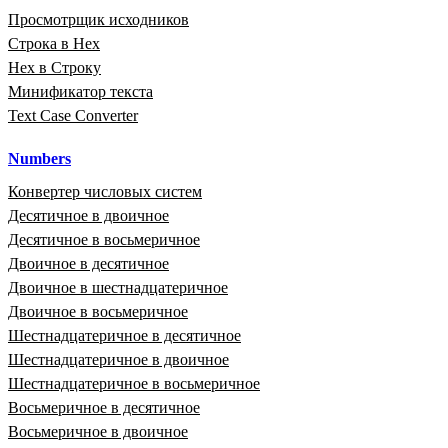
Просмотрщик исходников
Строка в Hex
Hex в Строку
Минификатор текста
Text Case Converter
Numbers
Конвертер числовых систем
Десятичное в двоичное
Десятичное в восьмеричное
Двоичное в десятичное
Двоичное в шестнадцатеричное
Двоичное в восьмеричное
Шестнадцатеричное в десятичное
Шестнадцатеричное в двоичное
Шестнадцатеричное в восьмеричное
Восьмеричное в десятичное
Восьмеричное в двоичное