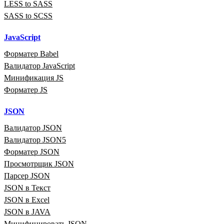
LESS to SASS
SASS to SCSS
JavaScript
Форматер Babel
Валидатор JavaScript
Минификация JS
Форматер JS
JSON
Валидатор JSON
Валидатор JSON5
Форматер JSON
Просмотрщик JSON
Парсер JSON
JSON в Текст
JSON в Excel
JSON в JAVA
Минифицировать JSON