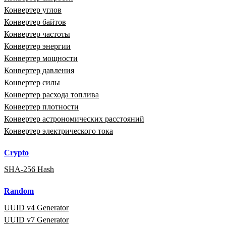
Конвертер углов
Конвертер байтов
Конвертер частоты
Конвертер энергии
Конвертер мощности
Конвертер давления
Конвертер силы
Конвертер расхода топлива
Конвертер плотности
Конвертер астрономических расстояний
Конвертер электрического тока
Crypto
SHA-256 Hash
Random
UUID v4 Generator
UUID v7 Generator