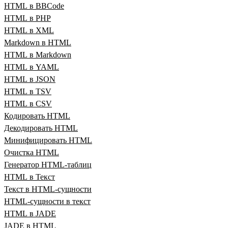
HTML в BBCode
HTML в PHP
HTML в XML
Markdown в HTML
HTML в Markdown
HTML в YAML
HTML в JSON
HTML в TSV
HTML в CSV
Кодировать HTML
Декодировать HTML
Минифицировать HTML
Очистка HTML
Генератор HTML‑таблиц
HTML в Текст
Текст в HTML‑сущности
HTML‑сущности в текст
HTML в JADE
JADE в HTML