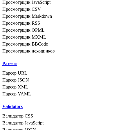
Просмотрщик JavaScript
Просмотрщик CSV
Просмотрщик Markdown
Просмотрщик RSS
Просмотрщик OPML
Просмотрщик MXML
Просмотрщик BBCode
Просмотрщик исходников
Parsers
Парсер URL
Парсер JSON
Парсер XML
Парсер YAML
Validators
Валидатор CSS
Валидатор JavaScript
Валидатор JSON