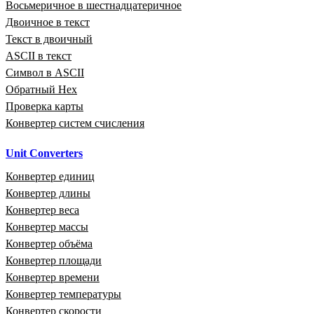
Восьмеричное в шестнадцатеричное
Двоичное в текст
Текст в двоичный
ASCII в текст
Символ в ASCII
Обратный Hex
Проверка карты
Конвертер систем счисления
Unit Converters
Конвертер единиц
Конвертер длины
Конвертер веса
Конвертер массы
Конвертер объёма
Конвертер площади
Конвертер времени
Конвертер температуры
Конвертер скорости