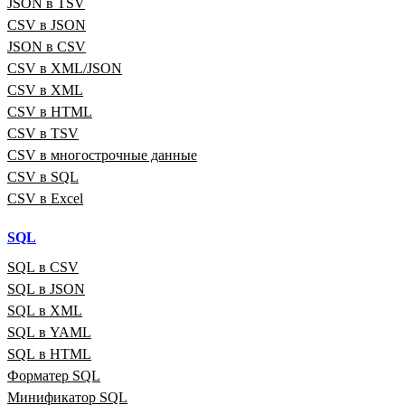
JSON в TSV
CSV в JSON
JSON в CSV
CSV в XML/JSON
CSV в XML
CSV в HTML
CSV в TSV
CSV в многострочные данные
CSV в SQL
CSV в Excel
SQL
SQL в CSV
SQL в JSON
SQL в XML
SQL в YAML
SQL в HTML
Форматер SQL
Минификатор SQL