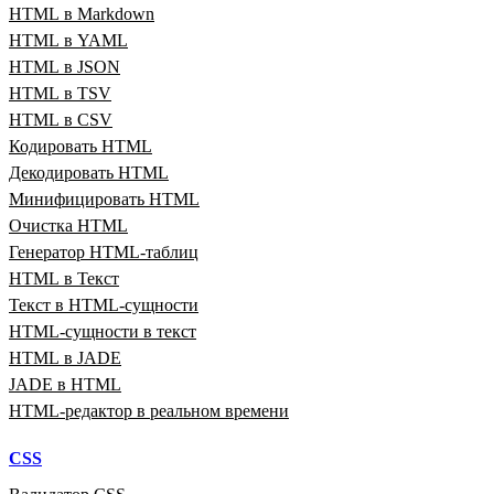
HTML в Markdown
HTML в YAML
HTML в JSON
HTML в TSV
HTML в CSV
Кодировать HTML
Декодировать HTML
Минифицировать HTML
Очистка HTML
Генератор HTML‑таблиц
HTML в Текст
Текст в HTML‑сущности
HTML‑сущности в текст
HTML в JADE
JADE в HTML
HTML‑редактор в реальном времени
CSS