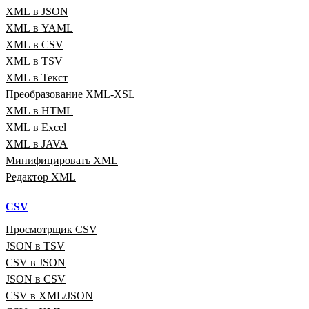
XML в JSON
XML в YAML
XML в CSV
XML в TSV
XML в Текст
Преобразование XML‑XSL
XML в HTML
XML в Excel
XML в JAVA
Минифицировать XML
Редактор XML
CSV
Просмотрщик CSV
JSON в TSV
CSV в JSON
JSON в CSV
CSV в XML/JSON