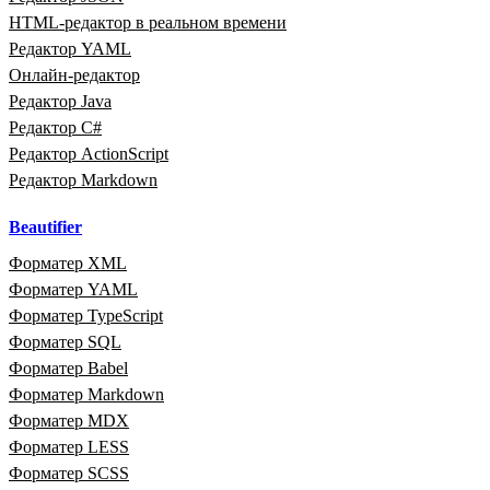
HTML‑редактор в реальном времени
Редактор YAML
Онлайн‑редактор
Редактор Java
Редактор C#
Редактор ActionScript
Редактор Markdown
Beautifier
Форматер XML
Форматер YAML
Форматер TypeScript
Форматер SQL
Форматер Babel
Форматер Markdown
Форматер MDX
Форматер LESS
Форматер SCSS