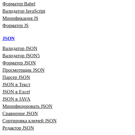
Форматер Babel
Валидатор JavaScript
Минификация JS
Форматер JS
JSON
Валидатор JSON
Валидатор JSON5
Форматер JSON
Просмотрщик JSON
Парсер JSON
JSON в Текст
JSON в Excel
JSON в JAVA
Минифицировать JSON
Сравнение JSON
Сортировка ключей JSON
Редактор JSON