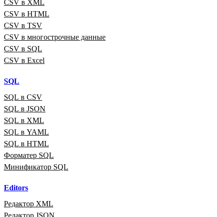
CSV в XML
CSV в HTML
CSV в TSV
CSV в многострочные данные
CSV в SQL
CSV в Excel
SQL
SQL в CSV
SQL в JSON
SQL в XML
SQL в YAML
SQL в HTML
Форматер SQL
Минификатор SQL
Editors
Редактор XML
Редактор JSON