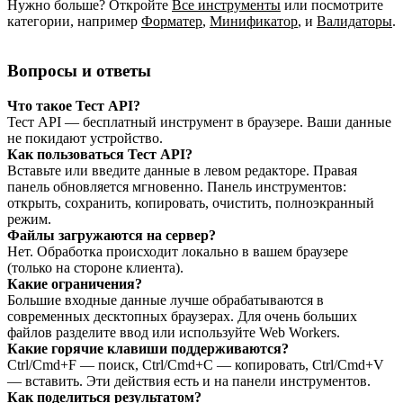
Нужно больше? Откройте
Все инструменты
или посмотрите
категории, например
Форматер
,
Минификатор
,
и
Валидаторы
.
Вопросы и ответы
Что такое Тест API?
Тест API — бесплатный инструмент в браузере. Ваши данные
не покидают устройство.
Как пользоваться Тест API?
Вставьте или введите данные в левом редакторе. Правая
панель обновляется мгновенно. Панель инструментов:
открыть, сохранить, копировать, очистить, полноэкранный
режим.
Файлы загружаются на сервер?
Нет. Обработка происходит локально в вашем браузере
(только на стороне клиента).
Какие ограничения?
Большие входные данные лучше обрабатываются в
современных десктопных браузерах. Для очень больших
файлов разделите ввод или используйте Web Workers.
Какие горячие клавиши поддерживаются?
Ctrl/Cmd+F — поиск, Ctrl/Cmd+C — копировать, Ctrl/Cmd+V
— вставить. Эти действия есть и на панели инструментов.
Как поделиться результатом?