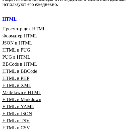
используют его ежедневно.
HTML
Просмотрщик HTML
Форматер HTML
JSON в HTML
HTML в PUG
PUG в HTML
BBCode в HTML
HTML в BBCode
HTML в PHP
HTML в XML
Markdown в HTML
HTML в Markdown
HTML в YAML
HTML в JSON
HTML в TSV
HTML в CSV