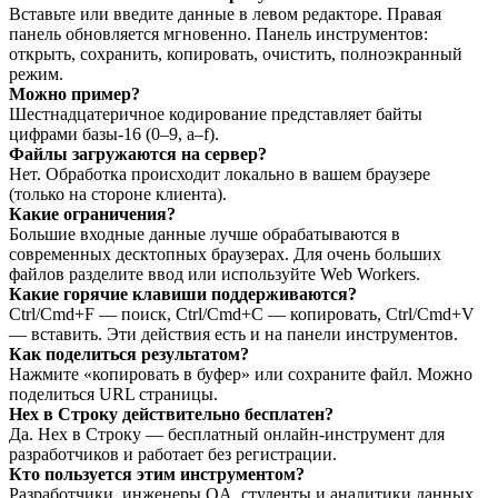
Вставьте или введите данные в левом редакторе. Правая
панель обновляется мгновенно. Панель инструментов:
открыть, сохранить, копировать, очистить, полноэкранный
режим.
Можно пример?
Шестнадцатеричное кодирование представляет байты
цифрами базы‑16 (0–9, a–f).
Файлы загружаются на сервер?
Нет. Обработка происходит локально в вашем браузере
(только на стороне клиента).
Какие ограничения?
Большие входные данные лучше обрабатываются в
современных десктопных браузерах. Для очень больших
файлов разделите ввод или используйте Web Workers.
Какие горячие клавиши поддерживаются?
Ctrl/Cmd+F — поиск, Ctrl/Cmd+C — копировать, Ctrl/Cmd+V
— вставить. Эти действия есть и на панели инструментов.
Как поделиться результатом?
Нажмите «копировать в буфер» или сохраните файл. Можно
поделиться URL страницы.
Hex в Строку действительно бесплатен?
Да. Hex в Строку — бесплатный онлайн‑инструмент для
разработчиков и работает без регистрации.
Кто пользуется этим инструментом?
Разработчики, инженеры QA, студенты и аналитики данных