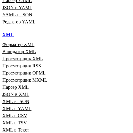
Парсер YAML
JSON в YAML
YAML в JSON
Редактор YAML
XML
Форматер XML
Валидатор XML
Просмотрщик XML
Просмотрщик RSS
Просмотрщик OPML
Просмотрщик MXML
Парсер XML
JSON в XML
XML в JSON
XML в YAML
XML в CSV
XML в TSV
XML в Текст