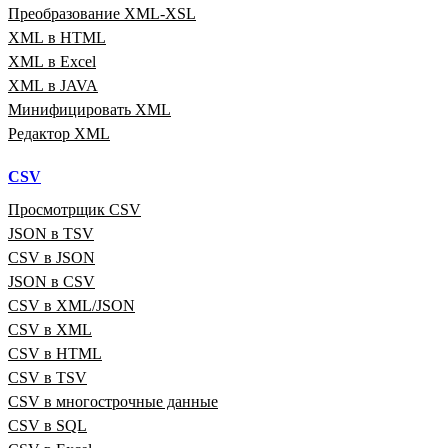
Преобразование XML‑XSL
XML в HTML
XML в Excel
XML в JAVA
Минифицировать XML
Редактор XML
CSV
Просмотрщик CSV
JSON в TSV
CSV в JSON
JSON в CSV
CSV в XML/JSON
CSV в XML
CSV в HTML
CSV в TSV
CSV в многострочные данные
CSV в SQL