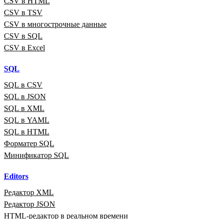
CSV в HTML
CSV в TSV
CSV в многострочные данные
CSV в SQL
CSV в Excel
SQL
SQL в CSV
SQL в JSON
SQL в XML
SQL в YAML
SQL в HTML
Форматер SQL
Минификатор SQL
Editors
Редактор XML
Редактор JSON
HTML‑редактор в реальном времени