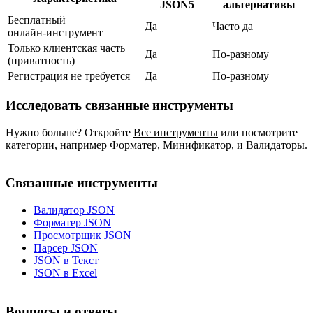
JSON5
альтернативы
Бесплатный
Да
Часто да
онлайн‑инструмент
Только клиентская часть
Да
По‑разному
(приватность)
Регистрация не требуется
Да
По‑разному
Исследовать связанные инструменты
Нужно больше? Откройте
Все инструменты
или посмотрите
категории, например
Форматер
,
Минификатор
,
и
Валидаторы
.
Связанные инструменты
Валидатор JSON
Форматер JSON
Просмотрщик JSON
Парсер JSON
JSON в Текст
JSON в Excel
Вопросы и ответы