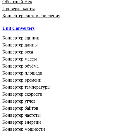
Обратный Hex
Проверка карты
Конвертер систем счисления
Unit Converters
Конвертер единиц
Конвертер длины
Конвертер веса
Конвертер массы
Конвертер объёма
Конвертер площади
Конвертер времени
Конвертер температуры
Конвертер скорости
Конвертер углов
Конвертер байтов
Конвертер частоты
Конвертер энергии
Конвертер мощности