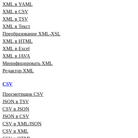
XML в YAML
XML в CSV
XML в TSV
XML в Текст
Преобразование XML‑XSL
XML в HTML
XML в Excel
XML в JAVA
Минифицировать XML
Редактор XML
CSV
Просмотрщик CSV
JSON в TSV
CSV в JSON
JSON в CSV
CSV в XML/JSON
CSV в XML