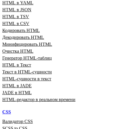
HTML в YAML
HTML в JSON
HTML в TSV
HTML в CSV
Кодировать HTML
Декодировать HTML
Минифицировать HTML
Очистка HTML
Генератор HTML‑таблиц
HTML в Текст
Текст в HTML‑сущности
HTML‑сущности в текст
HTML в JADE
JADE в HTML
HTML‑редактор в реальном времени
CSS
Валидатор CSS
SCSS to CSS