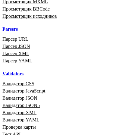
Просмотрщик MXML
Просмотрщик BBCode
Просмотрщик исходников
Parsers
Парсер URL
Парсер JSON
Парсер XML
Парсер YAML
Validators
Валидатор CSS
Валидатор JavaScript
Валидатор JSON
Валидатор JSON5
Валидатор XML
Валидатор YAML
Проверка карты
Тест API