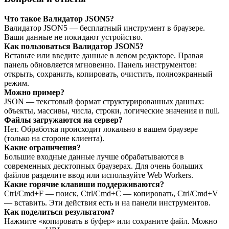
Что такое Валидатор JSON5?
Валидатор JSON5 — бесплатный инструмент в браузере.
Ваши данные не покидают устройство.
Как пользоваться Валидатор JSON5?
Вставьте или введите данные в левом редакторе. Правая
панель обновляется мгновенно. Панель инструментов:
открыть, сохранить, копировать, очистить, полноэкранный
режим.
Можно пример?
JSON — текстовый формат структурированных данных:
объекты, массивы, числа, строки, логические значения и null.
Файлы загружаются на сервер?
Нет. Обработка происходит локально в вашем браузере
(только на стороне клиента).
Какие ограничения?
Большие входные данные лучше обрабатываются в
современных десктопных браузерах. Для очень больших
файлов разделите ввод или используйте Web Workers.
Какие горячие клавиши поддерживаются?
Ctrl/Cmd+F — поиск, Ctrl/Cmd+C — копировать, Ctrl/Cmd+V
— вставить. Эти действия есть и на панели инструментов.
Как поделиться результатом?
Нажмите «копировать в буфер» или сохраните файл. Можно