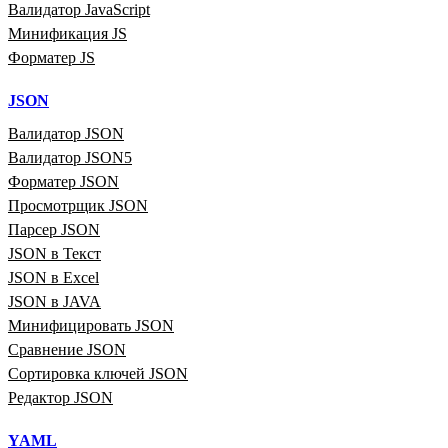
Валидатор JavaScript
Минификация JS
Форматер JS
JSON
Валидатор JSON
Валидатор JSON5
Форматер JSON
Просмотрщик JSON
Парсер JSON
JSON в Текст
JSON в Excel
JSON в JAVA
Минифицировать JSON
Сравнение JSON
Сортировка ключей JSON
Редактор JSON
YAML