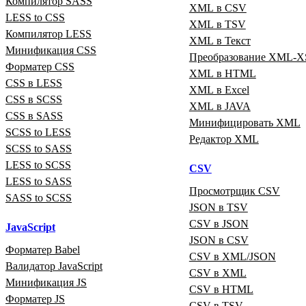
Компилятор SASS
XML в CSV
LESS to CSS
XML в TSV
Компилятор LESS
XML в Текст
Минификация CSS
Преобразование XML‑X
Форматер CSS
XML в HTML
CSS в LESS
XML в Excel
CSS в SCSS
XML в JAVA
CSS в SASS
Минифицировать XML
SCSS to LESS
Редактор XML
SCSS to SASS
LESS to SCSS
CSV
LESS to SASS
Просмотрщик CSV
SASS to SCSS
JSON в TSV
CSV в JSON
JavaScript
JSON в CSV
Форматер Babel
CSV в XML/JSON
Валидатор JavaScript
CSV в XML
Минификация JS
CSV в HTML
Форматер JS
CSV в TSV