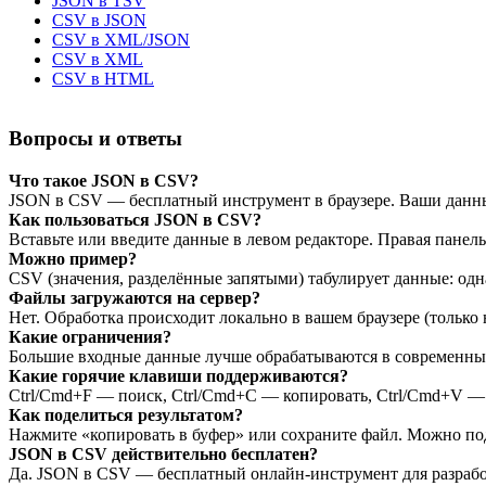
JSON в TSV
CSV в JSON
CSV в XML/JSON
CSV в XML
CSV в HTML
Вопросы и ответы
Что такое JSON в CSV?
JSON в CSV — бесплатный инструмент в браузере. Ваши данны
Как пользоваться JSON в CSV?
Вставьте или введите данные в левом редакторе. Правая панел
Можно пример?
CSV (значения, разделённые запятыми) табулирует данные: одн
Файлы загружаются на сервер?
Нет. Обработка происходит локально в вашем браузере (только 
Какие ограничения?
Большие входные данные лучше обрабатываются в современных 
Какие горячие клавиши поддерживаются?
Ctrl/Cmd+F — поиск, Ctrl/Cmd+C — копировать, Ctrl/Cmd+V — в
Как поделиться результатом?
Нажмите «копировать в буфер» или сохраните файл. Можно по
JSON в CSV действительно бесплатен?
Да. JSON в CSV — бесплатный онлайн‑инструмент для разработ