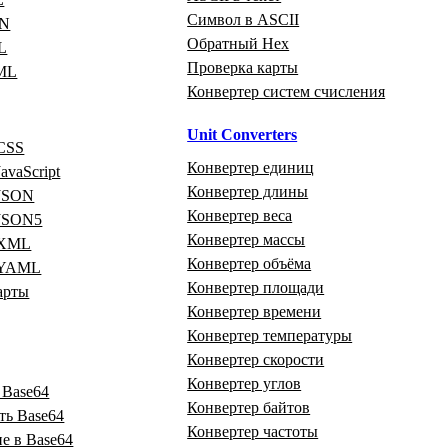
Символ в ASCII
ON
Обратный Hex
L
Проверка карты
ML
Конвертер систем счисления
Unit Converters
CSS
Конвертер единиц
avaScript
Конвертер длины
 JSON
Конвертер веса
 JSON5
Конвертер массы
 XML
Конвертер объёма
 YAML
Конвертер площади
арты
Конвертер времени
Конвертер температуры
Конвертер скорости
Конвертер углов
 Base64
Конвертер байтов
ть Base64
Конвертер частоты
е в Base64