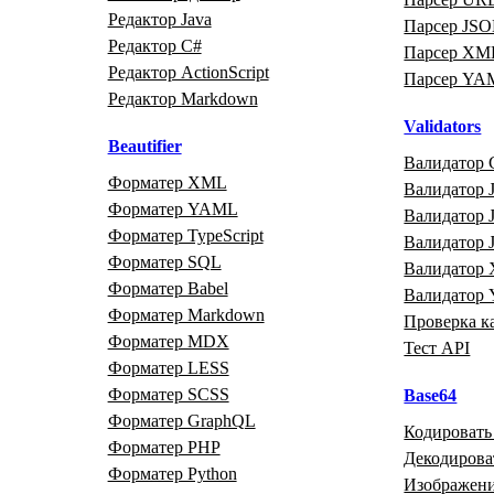
Редактор Java
Парсер JS
Редактор C#
Парсер XM
Редактор ActionScript
Парсер YA
Редактор Markdown
Validators
Beautifier
Валидатор 
Форматер XML
Валидатор J
Форматер YAML
Валидатор
Форматер TypeScript
Валидатор
Форматер SQL
Валидатор
Форматер Babel
Валидатор
Форматер Markdown
Проверка к
Форматер MDX
Тест API
Форматер LESS
Форматер SCSS
Base64
Форматер GraphQL
Кодировать
Форматер PHP
Декодирова
Форматер Python
Изображени