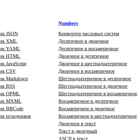
Numbers
ик JSON
Конвертер числовых систем
щик XML
Десятичное в двоичное
щик YAML
Десятичное в восьмеричное
щик HTML
Двоичное в десятичное
к JavaScript
Двоичное в шестнадцатеричное
ик CSV
Двоичное в восьмеричное
ик Markdown
Шестнадцатеричное в десятичное
ик RSS
Шестнадцатеричное в двоичное
щик OPML
Шестнадцатеричное в восьмеричное
щик MXML
Восьмеричное в десятичное
ик BBCode
Восьмеричное в двоичное
ик исходников
Восьмеричное в шестнадцатеричное
Двоичное в текст
Текст в двоичный
ASCII в текст
L