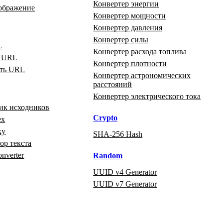
Конвертер энергии
зображение
Конвертер мощности
Конвертер давления
Конвертер силы
L
Конвертер расхода топлива
ь URL
Конвертер плотности
ать URL
Конвертер астрономических
расстояний
Конвертер электрического тока
ик исходников
Crypto
ex
ку
SHA-256 Hash
р текста
onverter
Random
UUID v4 Generator
UUID v7 Generator