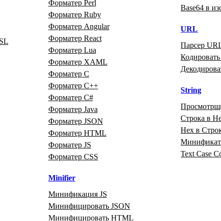
Форматер Perl
Base64 в и
Форматер Ruby
Форматер Angular
URL
Форматер React
SL
Парсер UR
Форматер Lua
Кодироват
Форматер XAML
Декодиров
Форматер C
Форматер C++
String
Форматер C#
Просмотрщ
Форматер Java
Строка в H
Форматер JSON
Hex в Стро
Форматер HTML
Минификато
Форматер JS
Text Case C
Форматер CSS
Minifier
Минификация JS
Минифицировать JSON
Минифицировать HTML