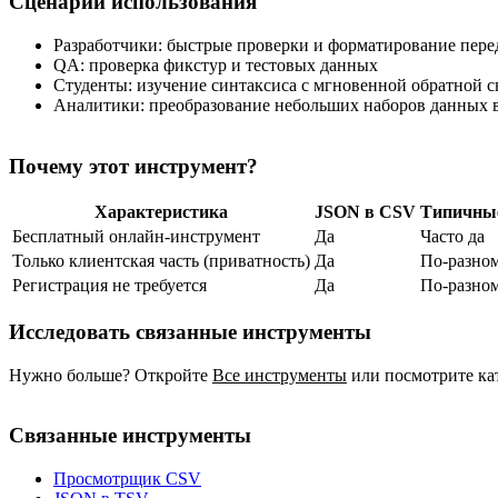
Сценарии использования
Разработчики: быстрые проверки и форматирование пер
QA: проверка фикстур и тестовых данных
Студенты: изучение синтаксиса с мгновенной обратной с
Аналитики: преобразование небольших наборов данных в
Почему этот инструмент?
Характеристика
JSON в CSV
Типичны
Бесплатный онлайн‑инструмент
Да
Часто да
Только клиентская часть (приватность)
Да
По‑разно
Регистрация не требуется
Да
По‑разно
Исследовать связанные инструменты
Нужно больше? Откройте
Все инструменты
или посмотрите ка
Связанные инструменты
Просмотрщик CSV