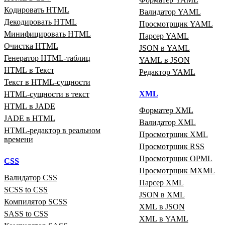
Кодировать HTML
Валидатор YAML
Декодировать HTML
Просмотрщик YAML
Минифицировать HTML
Парсер YAML
Очистка HTML
JSON в YAML
Генератор HTML‑таблиц
YAML в JSON
HTML в Текст
Редактор YAML
Текст в HTML‑сущности
XML
HTML‑сущности в текст
HTML в JADE
Форматер XML
JADE в HTML
Валидатор XML
HTML‑редактор в реальном
Просмотрщик XML
времени
Просмотрщик RSS
Просмотрщик OPML
CSS
Просмотрщик MXML
Валидатор CSS
Парсер XML
SCSS to CSS
JSON в XML
Компилятор SCSS
XML в JSON
SASS to CSS
XML в YAML