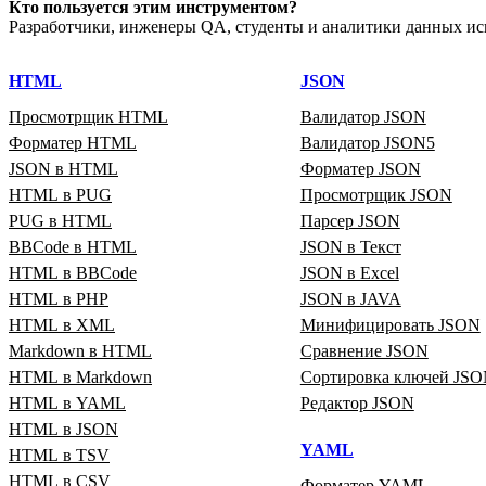
Кто пользуется этим инструментом?
Разработчики, инженеры QA, студенты и аналитики данных ис
HTML
JSON
Просмотрщик HTML
Валидатор JSON
Форматер HTML
Валидатор JSON5
JSON в HTML
Форматер JSON
HTML в PUG
Просмотрщик JSON
PUG в HTML
Парсер JSON
BBCode в HTML
JSON в Текст
HTML в BBCode
JSON в Excel
HTML в PHP
JSON в JAVA
HTML в XML
Минифицировать JSON
Markdown в HTML
Сравнение JSON
HTML в Markdown
Сортировка ключей JS
HTML в YAML
Редактор JSON
HTML в JSON
YAML
HTML в TSV
HTML в CSV
Форматер YAML