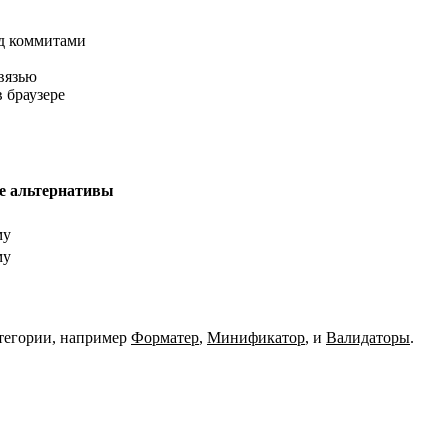
ед коммитами
вязью
 браузере
е альтернативы
му
му
тегории, например
Форматер
,
Минификатор
,
и
Валидаторы
.