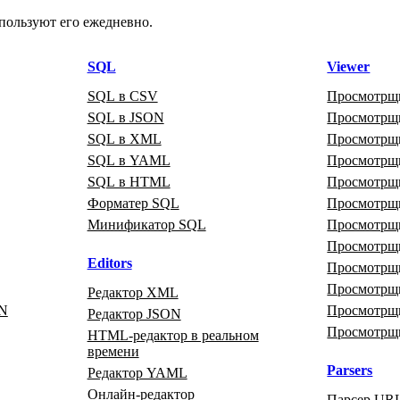
пользуют его ежедневно.
SQL
Viewer
SQL в CSV
Просмотрщ
SQL в JSON
Просмотр
SQL в XML
Просмотр
SQL в YAML
Просмотр
SQL в HTML
Просмотрщи
Форматер SQL
Просмотрщ
Минификатор SQL
Просмотрщ
Просмотрщ
Editors
Просмотр
Просмотр
Редактор XML
ON
Просмотрщ
Редактор JSON
Просмотрщ
HTML‑редактор в реальном
времени
Parsers
Редактор YAML
Онлайн‑редактор
Парсер UR