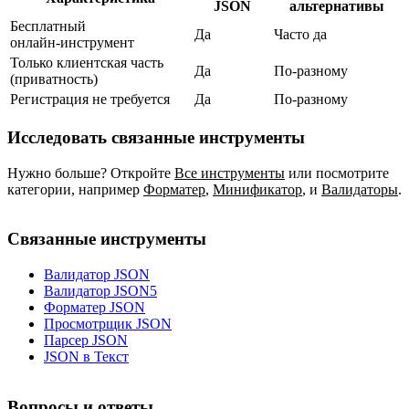
JSON
альтернативы
Бесплатный
Да
Часто да
онлайн‑инструмент
Только клиентская часть
Да
По‑разному
(приватность)
Регистрация не требуется
Да
По‑разному
Исследовать связанные инструменты
Нужно больше? Откройте
Все инструменты
или посмотрите
категории, например
Форматер
,
Минификатор
,
и
Валидаторы
.
Связанные инструменты
Валидатор JSON
Валидатор JSON5
Форматер JSON
Просмотрщик JSON
Парсер JSON
JSON в Текст
Вопросы и ответы