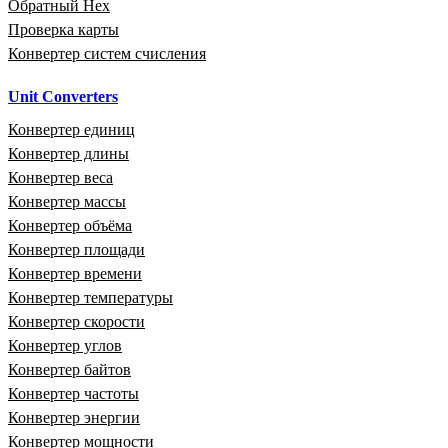
Обратный Hex
Проверка карты
Конвертер систем счисления
Unit Converters
Конвертер единиц
Конвертер длины
Конвертер веса
Конвертер массы
Конвертер объёма
Конвертер площади
Конвертер времени
Конвертер температуры
Конвертер скорости
Конвертер углов
Конвертер байтов
Конвертер частоты
Конвертер энергии
Конвертер мощности