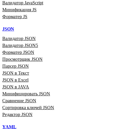
Валидатор JavaScript
Минификация JS
Форматер JS
JSON
Валидатор JSON
Валидатор JSON5
Форматер JSON
Просмотрщик JSON
Парсер JSON
JSON в Текст
JSON в Excel
JSON в JAVA
Минифицировать JSON
Сравнение JSON
Сортировка ключей JSON
Редактор JSON
YAML