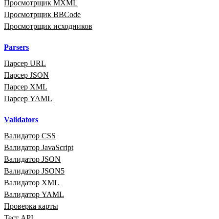
Просмотрщик MXML
Просмотрщик BBCode
Просмотрщик исходников
Parsers
Парсер URL
Парсер JSON
Парсер XML
Парсер YAML
Validators
Валидатор CSS
Валидатор JavaScript
Валидатор JSON
Валидатор JSON5
Валидатор XML
Валидатор YAML
Проверка карты
Тест API