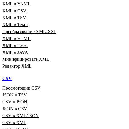
XML в YAML
XML в CSV
XML в TSV
XML в Текст
Преобразование XML‑XSL
XML в HTML
XML в Excel
XML в JAVA
Минифицировать XML
Редактор XML
CSV
Просмотрщик CSV
JSON в TSV
CSV в JSON
JSON в CSV
CSV в XML/JSON
CSV в XML