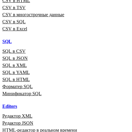
CSV в HTML
CSV в TSV
CSV в многострочные данные
CSV в SQL
CSV в Excel
SQL
SQL в CSV
SQL в JSON
SQL в XML
SQL в YAML
SQL в HTML
Форматер SQL
Минификатор SQL
Editors
Редактор XML
Редактор JSON
HTML‑редактор в реальном времени