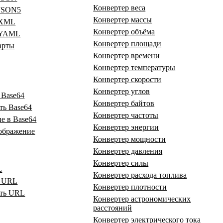
Конвертер веса
 JSON5
Конвертер массы
 XML
Конвертер объёма
 YAML
Конвертер площади
арты
Конвертер времени
Конвертер температуры
Конвертер скорости
Конвертер углов
 Base64
Конвертер байтов
ть Base64
Конвертер частоты
е в Base64
Конвертер энергии
зображение
Конвертер мощности
Конвертер давления
Конвертер силы
L
Конвертер расхода топлива
ь URL
Конвертер плотности
ать URL
Конвертер астрономических
расстояний
Конвертер электрического тока