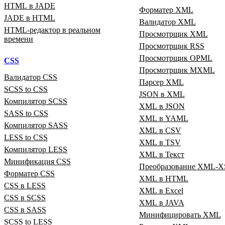
HTML в JADE
Форматер XML
JADE в HTML
Валидатор XML
HTML‑редактор в реальном
Просмотрщик XML
времени
Просмотрщик RSS
Просмотрщик OPML
CSS
Просмотрщик MXML
Валидатор CSS
Парсер XML
SCSS to CSS
JSON в XML
Компилятор SCSS
XML в JSON
SASS to CSS
XML в YAML
Компилятор SASS
XML в CSV
LESS to CSS
XML в TSV
Компилятор LESS
XML в Текст
Минификация CSS
Преобразование XML‑X
Форматер CSS
XML в HTML
CSS в LESS
XML в Excel
CSS в SCSS
XML в JAVA
CSS в SASS
Минифицировать XML
SCSS to LESS