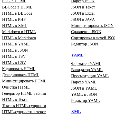
PUG в HTML
Парсер JSON
BBCode в HTML
JSON в Текст
HTML в BBCode
JSON в Excel
HTML в PHP
JSON в JAVA
HTML в XML
Минифицировать JSON
Markdown в HTML
Сравнение JSON
HTML в Markdown
Сортировка ключей JS
HTML в YAML
Редактор JSON
HTML в JSON
YAML
HTML в TSV
HTML в CSV
Форматер YAML
Кодировать HTML
Валидатор YAML
Декодировать HTML
Просмотрщик YAML
Минифицировать HTML
Парсер YAML
Очистка HTML
JSON в YAML
Генератор HTML‑таблиц
YAML в JSON
HTML в Текст
Редактор YAML
Текст в HTML‑сущности
XML
HTML‑сущности в текст