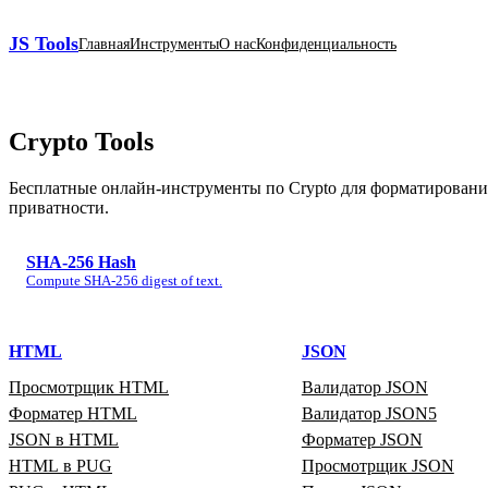
JS Tools
Главная
Инструменты
О нас
Конфиденциальность
Crypto
Tools
Бесплатные онлайн‑инструменты по Crypto для форматирования,
приватности.
SHA-256 Hash
Compute SHA-256 digest of text.
HTML
JSON
Просмотрщик HTML
Валидатор JSON
Форматер HTML
Валидатор JSON5
JSON в HTML
Форматер JSON
HTML в PUG
Просмотрщик JSON