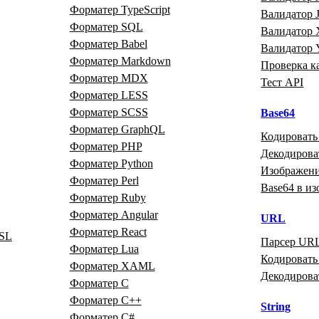
Форматер TypeScript
Валидатор
Форматер SQL
Валидатор
Форматер Babel
Валидатор
Форматер Markdown
Проверка к
Форматер MDX
Тест API
Форматер LESS
Форматер SCSS
Base64
Форматер GraphQL
Кодировать
Форматер PHP
Декодирова
Форматер Python
Изображени
Форматер Perl
Base64 в и
Форматер Ruby
Форматер Angular
URL
Форматер React
SL
Парсер UR
Форматер Lua
Кодироват
Форматер XAML
Декодиров
Форматер C
Форматер C++
String
Форматер C#