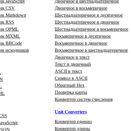
к JavaScript
Двоичное в шестнадцатеричное
ик CSV
Двоичное в восьмеричное
ик Markdown
Шестнадцатеричное в десятичное
ик RSS
Шестнадцатеричное в двоичное
щик OPML
Шестнадцатеричное в восьмеричное
щик MXML
Восьмеричное в десятичное
ик BBCode
Восьмеричное в двоичное
ик исходников
Восьмеричное в шестнадцатеричное
Двоичное в текст
Текст в двоичный
ASCII в текст
L
Символ в ASCII
ON
Обратный Hex
L
Проверка карты
ML
Конвертер систем счисления
Unit Converters
CSS
Конвертер единиц
avaScript
Конвертер длины
 JSON