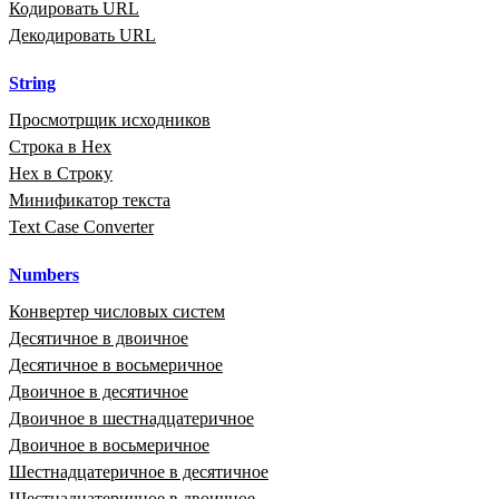
Кодировать URL
Декодировать URL
String
Просмотрщик исходников
Строка в Hex
Hex в Строку
Минификатор текста
Text Case Converter
Numbers
Конвертер числовых систем
Десятичное в двоичное
Десятичное в восьмеричное
Двоичное в десятичное
Двоичное в шестнадцатеричное
Двоичное в восьмеричное
Шестнадцатеричное в десятичное
Шестнадцатеричное в двоичное