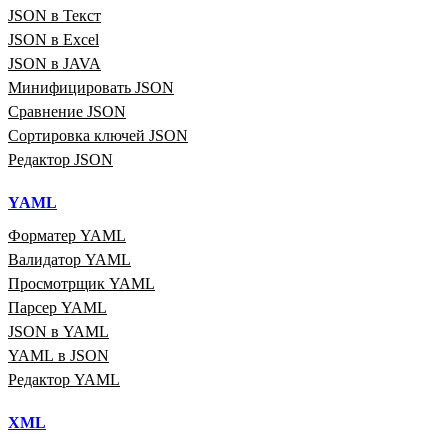
JSON в Текст
JSON в Excel
JSON в JAVA
Минифицировать JSON
Сравнение JSON
Сортировка ключей JSON
Редактор JSON
YAML
Форматер YAML
Валидатор YAML
Просмотрщик YAML
Парсер YAML
JSON в YAML
YAML в JSON
Редактор YAML
XML