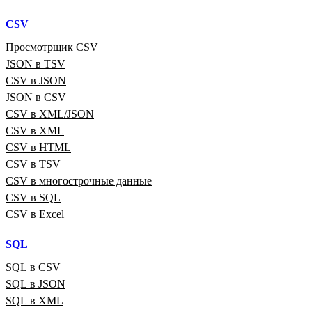
CSV
Просмотрщик CSV
JSON в TSV
CSV в JSON
JSON в CSV
CSV в XML/JSON
CSV в XML
CSV в HTML
CSV в TSV
CSV в многострочные данные
CSV в SQL
CSV в Excel
SQL
SQL в CSV
SQL в JSON
SQL в XML