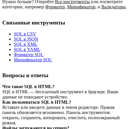
Нужно больше? Откройте
Все инструменты
или посмотрите
категории, например
Форматер
,
Минификатор
,
и
Валидаторы
.
Связанные инструменты
SQL в CSV
SQL в JSON
SQL в XML
SQL в YAML
Форматер SQL
Минификатор SQL
Вопросы и ответы
Что такое SQL в HTML?
SQL в HTML — бесплатный инструмент в браузере. Ваши
данные не покидают устройство.
Как пользоваться SQL в HTML?
Вставьте или введите данные в левом редакторе. Правая
панель обновляется мгновенно. Панель инструментов:
открыть, сохранить, копировать, очистить, полноэкранный
режим.
Файлы загружаются на сервер?