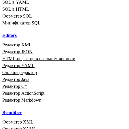
SQL в YAML
SQL в HTML
Форматер SQL
Минификатор SQL
Editors
Редактор XML
Редактор JSON
HTML‑редактор в реальном времени
Редактор YAML
Онлайн‑редактор
Редактор Java
Редактор C#
Редактор ActionScript
Редактор Markdown
Beautifier
Форматер XML
Форматер YAML