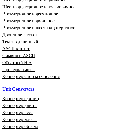
Шестнадцатеричное в восьмеричное
Восьмеричное в десятичное
Восьмеричное в двоичное
Восьмеричное в шестнадцатеричное
Двоичное в текст
Текст в двоичный
ASCII в текст
Символ в ASCII
Обратный Hex
Проверка карты
Конвертер систем счисления
Unit Converters
Конвертер единиц
Конвертер длины
Конвертер веса
Конвертер массы
Конвертер объёма