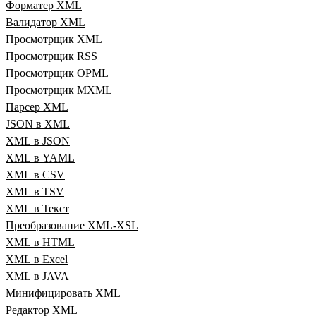
Форматер XML
Валидатор XML
Просмотрщик XML
Просмотрщик RSS
Просмотрщик OPML
Просмотрщик MXML
Парсер XML
JSON в XML
XML в JSON
XML в YAML
XML в CSV
XML в TSV
XML в Текст
Преобразование XML‑XSL
XML в HTML
XML в Excel
XML в JAVA
Минифицировать XML
Редактор XML