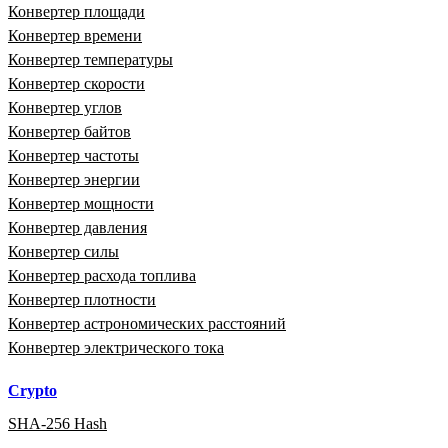
Конвертер площади
Конвертер времени
Конвертер температуры
Конвертер скорости
Конвертер углов
Конвертер байтов
Конвертер частоты
Конвертер энергии
Конвертер мощности
Конвертер давления
Конвертер силы
Конвертер расхода топлива
Конвертер плотности
Конвертер астрономических расстояний
Конвертер электрического тока
Crypto
SHA-256 Hash