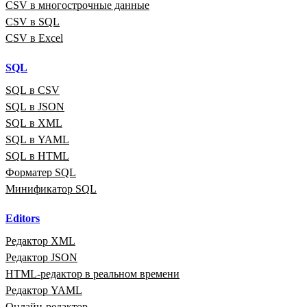
CSV в многострочные данные
CSV в SQL
CSV в Excel
SQL
SQL в CSV
SQL в JSON
SQL в XML
SQL в YAML
SQL в HTML
Форматер SQL
Минификатор SQL
Editors
Редактор XML
Редактор JSON
HTML‑редактор в реальном времени
Редактор YAML
Онлайн‑редактор