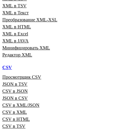
XML в TSV
XML в Текст
Преобразование XML‑XSL
XML в HTML
XML в Excel
XML в JAVA
Минифицировать XML
Редактор XML
CSV
Просмотрщик CSV
JSON в TSV
CSV в JSON
JSON в CSV
CSV в XML/JSON
CSV в XML
CSV в HTML
CSV в TSV