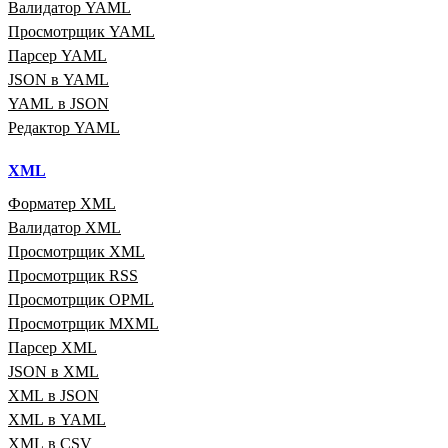
Валидатор YAML
Просмотрщик YAML
Парсер YAML
JSON в YAML
YAML в JSON
Редактор YAML
XML
Форматер XML
Валидатор XML
Просмотрщик XML
Просмотрщик RSS
Просмотрщик OPML
Просмотрщик MXML
Парсер XML
JSON в XML
XML в JSON
XML в YAML
XML в CSV