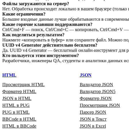
Файлы загружаются на сервер?
Нет. Обработка происходит локально в вашем браузере (только 
Какие ограничения?
Большие входные данные лучше обрабатываются в современных 
Какие горячие клавиши поддерживаются?
Ctrl/Cmd+F — поиск, Ctrl/Cmd+C — копировать, Ctrl/Cmd+V — в
Как поделиться результатом?
Нажмите «копировать в буфер» или сохраните файл. Можно по
UUID v4 Generator действительно бесплатен?
Да. UUID v4 Generator — бесплатный онлайн‑инструмент для ра
Кто пользуется этим инструментом?
Разработчики, инженеры QA, студенты и аналитики данных ис
HTML
JSON
Просмотрщик HTML
Валидатор JSON
Форматер HTML
Валидатор JSON5
JSON в HTML
Форматер JSON
HTML в PUG
Просмотрщик JSON
PUG в HTML
Парсер JSON
BBCode в HTML
JSON в Текст
HTML в BBCode
JSON в Excel