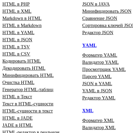
HTML в PHP
JSON в JAVA
HTML в XML
Минифицировать JSON
Markdown в HTML
Сравнение JSON
HTML в Markdown
Сортировка ключей JS
HTML в YAML
Редактор JSON
HTML в JSON
YAML
HTML в TSV
HTML в CSV
Форматер YAML
Кодировать HTML
Валидатор YAML
Декодировать HTML
Просмотрщик YAML
Минифицировать HTML
Парсер YAML
Очистка HTML
JSON в YAML
Генератор HTML‑таблиц
YAML в JSON
HTML в Текст
Редактор YAML
Текст в HTML‑сущности
XML
HTML‑сущности в текст
HTML в JADE
Форматер XML
JADE в HTML
Валидатор XML
HTML‑редактор в реальном