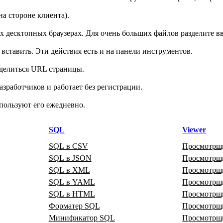
на стороне клиента).
десктопных браузерах. Для очень больших файлов разделите вв
ставить. Эти действия есть и на панели инструментов.
делиться URL страницы.
зработчиков и работает без регистрации.
пользуют его ежедневно.
SQL
Viewer
SQL в CSV
Просмотрщ
SQL в JSON
Просмотр
SQL в XML
Просмотр
SQL в YAML
Просмотр
SQL в HTML
Просмотрщи
Форматер SQL
Просмотрщ
Минификатор SQL
Просмотрщ