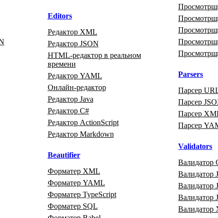
Просмотрщ
Editors
Просмотр
Просмотр
Редактор XML
ON
Просмотрщ
Редактор JSON
Просмотрщ
HTML‑редактор в реальном
времени
Parsers
Редактор YAML
Онлайн‑редактор
Парсер UR
Редактор Java
Парсер JS
Редактор C#
Парсер XM
Редактор ActionScript
Парсер YA
Редактор Markdown
Validators
Beautifier
Валидатор 
Форматер XML
Валидатор J
Форматер YAML
Валидатор
Форматер TypeScript
Валидатор
Форматер SQL
Валидатор
Форматер Babel