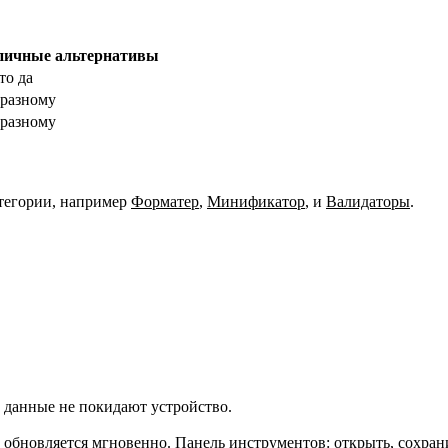
пичные альтернативы
то да
разному
разному
тегории, например
Форматер
,
Минификатор
,
и
Валидаторы
.
 данные не покидают устройство.
ь обновляется мгновенно. Панель инструментов: открыть, сохран