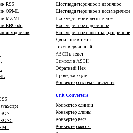
ик RSS
Шестнадцатеричное в двоичное
щик OPML
Шестнадцатеричное в восьмеричное
щик MXML
Восьмеричное в десятичное
ик BBCode
Восьмеричное в двоичное
ик исходников
Восьмеричное в шестнадцатеричное
Двоичное в текст
Текст в двоичный
ASCII в текст
L
Символ в ASCII
ON
Обратный Hex
L
Проверка карты
ML
Конвертер систем счисления
Unit Converters
CSS
Конвертер единиц
avaScript
Конвертер длины
 JSON
Конвертер веса
 JSON5
Конвертер массы
 XML