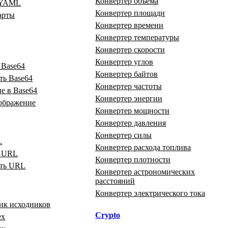
Конвертер объёма
 YAML
Конвертер площади
арты
Конвертер времени
Конвертер температуры
Конвертер скорости
Конвертер углов
 Base64
Конвертер байтов
ть Base64
Конвертер частоты
е в Base64
Конвертер энергии
зображение
Конвертер мощности
Конвертер давления
Конвертер силы
L
Конвертер расхода топлива
ь URL
Конвертер плотности
ать URL
Конвертер астрономических
расстояний
Конвертер электрического тока
ик исходников
Crypto
ex