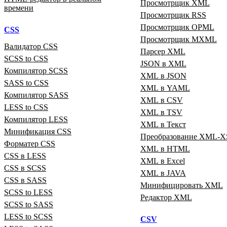
Просмотрщик XML
времени
Просмотрщик RSS
Просмотрщик OPML
CSS
Просмотрщик MXML
Валидатор CSS
Парсер XML
SCSS to CSS
JSON в XML
Компилятор SCSS
XML в JSON
SASS to CSS
XML в YAML
Компилятор SASS
XML в CSV
LESS to CSS
XML в TSV
Компилятор LESS
XML в Текст
Минификация CSS
Преобразование XML‑X
Форматер CSS
XML в HTML
CSS в LESS
XML в Excel
CSS в SCSS
XML в JAVA
CSS в SASS
Минифицировать XML
SCSS to LESS
Редактор XML
SCSS to SASS
LESS to SCSS
CSV