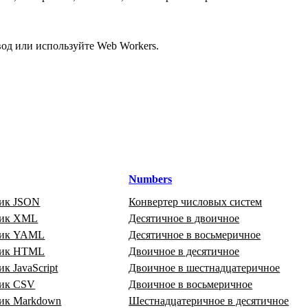
од или используйте Web Workers.
Numbers
ик JSON
Конвертер числовых систем
щик XML
Десятичное в двоичное
щик YAML
Десятичное в восьмеричное
щик HTML
Двоичное в десятичное
к JavaScript
Двоичное в шестнадцатеричное
ик CSV
Двоичное в восьмеричное
ик Markdown
Шестнадцатеричное в десятичное