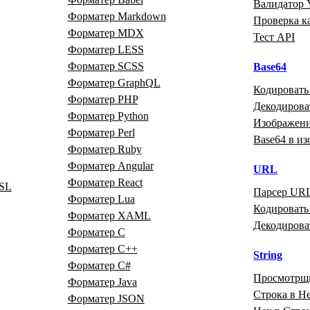
Валидатор
Форматер Markdown
Проверка к
Форматер MDX
Тест API
Форматер LESS
Форматер SCSS
Base64
Форматер GraphQL
Кодировать
Форматер PHP
Декодирова
Форматер Python
Изображени
Форматер Perl
Base64 в и
Форматер Ruby
Форматер Angular
URL
Форматер React
SL
Парсер UR
Форматер Lua
Кодироват
Форматер XAML
Декодиров
Форматер C
Форматер C++
String
Форматер C#
Просмотрщ
Форматер Java
Строка в H
Форматер JSON