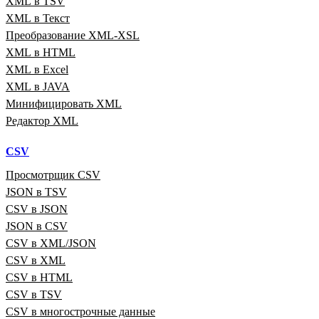
XML в TSV
XML в Текст
Преобразование XML‑XSL
XML в HTML
XML в Excel
XML в JAVA
Минифицировать XML
Редактор XML
CSV
Просмотрщик CSV
JSON в TSV
CSV в JSON
JSON в CSV
CSV в XML/JSON
CSV в XML
CSV в HTML
CSV в TSV
CSV в многострочные данные