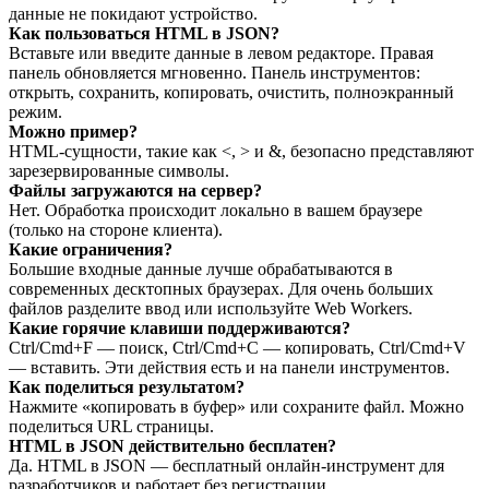
данные не покидают устройство.
Как пользоваться HTML в JSON?
Вставьте или введите данные в левом редакторе. Правая
панель обновляется мгновенно. Панель инструментов:
открыть, сохранить, копировать, очистить, полноэкранный
режим.
Можно пример?
HTML‑сущности, такие как <, > и &, безопасно представляют
зарезервированные символы.
Файлы загружаются на сервер?
Нет. Обработка происходит локально в вашем браузере
(только на стороне клиента).
Какие ограничения?
Большие входные данные лучше обрабатываются в
современных десктопных браузерах. Для очень больших
файлов разделите ввод или используйте Web Workers.
Какие горячие клавиши поддерживаются?
Ctrl/Cmd+F — поиск, Ctrl/Cmd+C — копировать, Ctrl/Cmd+V
— вставить. Эти действия есть и на панели инструментов.
Как поделиться результатом?
Нажмите «копировать в буфер» или сохраните файл. Можно
поделиться URL страницы.
HTML в JSON действительно бесплатен?
Да. HTML в JSON — бесплатный онлайн‑инструмент для
разработчиков и работает без регистрации.