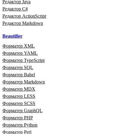
Редактор Java
Редактор C#
Редактор ActionScript
Редактор Markdown
Beautifier
Форматер XML
Форматер YAML
Форматер TypeScript
Форматер SQL
Форматер Babel
Форматер Markdown
Форматер MDX
Форматер LESS
Форматер SCSS
Форматер GraphQL
Форматер PHP
Форматер Python
Форматер Perl