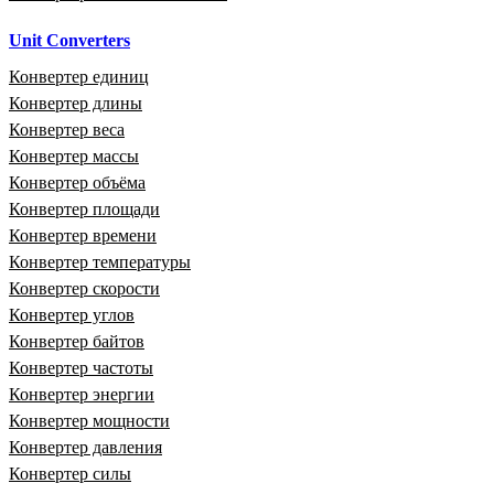
Unit Converters
Конвертер единиц
Конвертер длины
Конвертер веса
Конвертер массы
Конвертер объёма
Конвертер площади
Конвертер времени
Конвертер температуры
Конвертер скорости
Конвертер углов
Конвертер байтов
Конвертер частоты
Конвертер энергии
Конвертер мощности
Конвертер давления
Конвертер силы