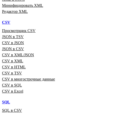
Минифицировать XML
Редактор XML
CSV
Просмотрщик CSV
JSON в TSV
CSV в JSON
JSON в CSV
CSV в XML/JSON
CSV в XML
CSV в HTML
CSV в TSV
CSV в многострочные данные
CSV в SQL
CSV в Excel
SQL
SQL в CSV