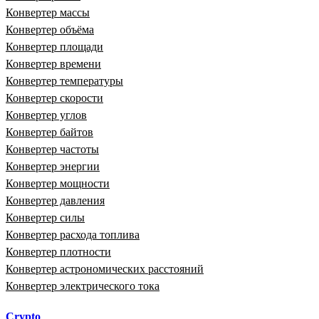
Конвертер массы
Конвертер объёма
Конвертер площади
Конвертер времени
Конвертер температуры
Конвертер скорости
Конвертер углов
Конвертер байтов
Конвертер частоты
Конвертер энергии
Конвертер мощности
Конвертер давления
Конвертер силы
Конвертер расхода топлива
Конвертер плотности
Конвертер астрономических расстояний
Конвертер электрического тока
Crypto