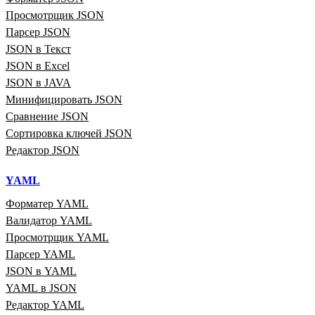
Просмотрщик JSON
Парсер JSON
JSON в Текст
JSON в Excel
JSON в JAVA
Минифицировать JSON
Сравнение JSON
Сортировка ключей JSON
Редактор JSON
YAML
Форматер YAML
Валидатор YAML
Просмотрщик YAML
Парсер YAML
JSON в YAML
YAML в JSON
Редактор YAML