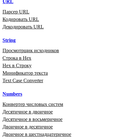
URL
Парсер URL
Кодировать URL
Декодировать URL
String
Просмотрщик исходников
Строка в Hex
Hex в Строку
Минификатор текста
Text Case Converter
Numbers
Конвертер числовых систем
Десятичное в двоичное
Десятичное в восьмеричное
Двоичное в десятичное
Двоичное в шестнадцатеричное