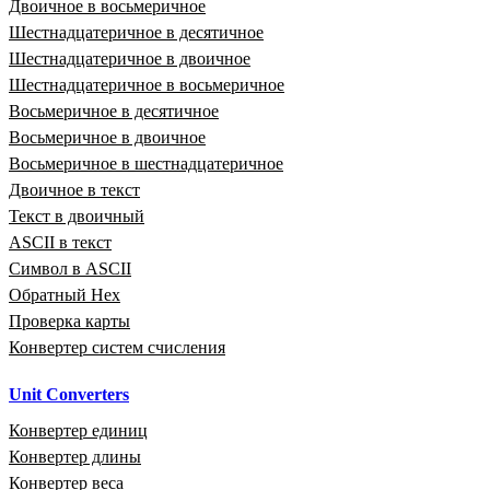
Двоичное в восьмеричное
Шестнадцатеричное в десятичное
Шестнадцатеричное в двоичное
Шестнадцатеричное в восьмеричное
Восьмеричное в десятичное
Восьмеричное в двоичное
Восьмеричное в шестнадцатеричное
Двоичное в текст
Текст в двоичный
ASCII в текст
Символ в ASCII
Обратный Hex
Проверка карты
Конвертер систем счисления
Unit Converters
Конвертер единиц
Конвертер длины
Конвертер веса