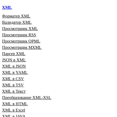
XML
Форматер XML
Валидатор XML
Просмотрщик XML
Просмотрщик RSS
Просмотрщик OPML
Просмотрщик MXML
Парсер XML
JSON в XML
XML в JSON
XML в YAML
XML в CSV
XML в TSV
XML в Текст
Преобразование XML‑XSL
XML в HTML
XML в Excel
XML в JAVA