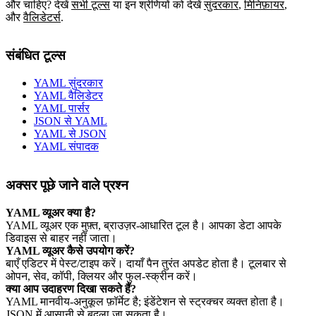
और चाहिए? देखें
सभी टूल्स
या इन श्रेणियों को देखें
सुंदरकार
,
मिनिफ़ायर
,
और
वैलिडेटर्स
.
संबंधित टूल्स
YAML सुंदरकार
YAML वैलिडेटर
YAML पार्सर
JSON से YAML
YAML से JSON
YAML संपादक
अक्सर पूछे जाने वाले प्रश्न
YAML व्यूअर क्या है?
YAML व्यूअर एक मुफ़्त, ब्राउज़र‑आधारित टूल है। आपका डेटा आपके
डिवाइस से बाहर नहीं जाता।
YAML व्यूअर कैसे उपयोग करें?
बाएँ एडिटर में पेस्ट/टाइप करें। दायाँ पैन तुरंत अपडेट होता है। टूलबार से
ओपन, सेव, कॉपी, क्लियर और फुल‑स्क्रीन करें।
क्या आप उदाहरण दिखा सकते हैं?
YAML मानवीय‑अनुकूल फ़ॉर्मेट है; इंडेंटेशन से स्ट्रक्चर व्यक्त होता है।
JSON में आसानी से बदला जा सकता है।