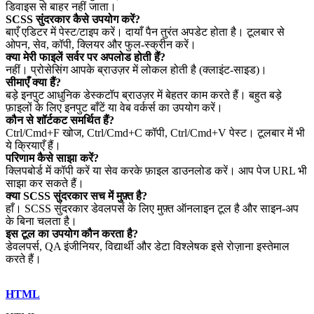
डिवाइस से बाहर नहीं जाता।
SCSS सुंदरकार कैसे उपयोग करें?
बाएँ एडिटर में पेस्ट/टाइप करें। दायाँ पैन तुरंत अपडेट होता है। टूलबार से
ओपन, सेव, कॉपी, क्लियर और फुल‑स्क्रीन करें।
क्या मेरी फाइलें सर्वर पर अपलोड होती हैं?
नहीं। प्रोसेसिंग आपके ब्राउज़र में लोकल होती है (क्लाइंट‑साइड)।
सीमाएँ क्या हैं?
बड़े इनपुट आधुनिक डेस्कटॉप ब्राउज़र में बेहतर काम करते हैं। बहुत बड़े
फ़ाइलों के लिए इनपुट बाँटें या वेब वर्कर्स का उपयोग करें।
कौन से शॉर्टकट समर्थित हैं?
Ctrl/Cmd+F खोज, Ctrl/Cmd+C कॉपी, Ctrl/Cmd+V पेस्ट। टूलबार में भी
ये क्रियाएँ हैं।
परिणाम कैसे साझा करें?
क्लिपबोर्ड में कॉपी करें या सेव करके फ़ाइल डाउनलोड करें। आप पेज URL भी
साझा कर सकते हैं।
क्या SCSS सुंदरकार सच में मुफ़्त है?
हाँ। SCSS सुंदरकार डेवलपर्स के लिए मुफ़्त ऑनलाइन टूल है और साइन‑अप
के बिना चलता है।
इस टूल का उपयोग कौन करता है?
डेवलपर्स, QA इंजीनियर, विद्यार्थी और डेटा विश्लेषक इसे रोज़ाना इस्तेमाल
करते हैं।
HTML