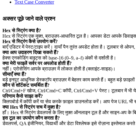
Text Case Converter
अक्सर पूछे जाने वाले प्रश्न
Hex से स्ट्रिंग क्या है?
Hex से स्ट्रिंग एक मुफ़्त, ब्राउज़र‑आधारित टूल है। आपका डेटा आपके डिवाइस
Hex से स्ट्रिंग कैसे उपयोग करें?
बाएँ एडिटर में पेस्ट/टाइप करें। दायाँ पैन तुरंत अपडेट होता है। टूलबार से ओप
क्या आप उदाहरण दिखा सकते हैं?
हेक्स एनकोडिंग बाइट्स को base‑16 (0–9, a–f) अंकों से दर्शाती है।
क्या मेरी फाइलें सर्वर पर अपलोड होती हैं?
नहीं। प्रोसेसिंग आपके ब्राउज़र में लोकल होती है (क्लाइंट‑साइड)।
सीमाएँ क्या हैं?
बड़े इनपुट आधुनिक डेस्कटॉप ब्राउज़र में बेहतर काम करते हैं। बहुत बड़े फ़ाइलों 
कौन से शॉर्टकट समर्थित हैं?
Ctrl/Cmd+F खोज, Ctrl/Cmd+C कॉपी, Ctrl/Cmd+V पेस्ट। टूलबार में भी ये क
परिणाम कैसे साझा करें?
क्लिपबोर्ड में कॉपी करें या सेव करके फ़ाइल डाउनलोड करें। आप पेज URL भी
क्या Hex से स्ट्रिंग सच में मुफ़्त है?
हाँ। Hex से स्ट्रिंग डेवलपर्स के लिए मुफ़्त ऑनलाइन टूल है और साइन‑अप के 
इस टूल का उपयोग कौन करता है?
डेवलपर्स, QA इंजीनियर, विद्यार्थी और डेटा विश्लेषक इसे रोज़ाना इस्तेमाल करते 