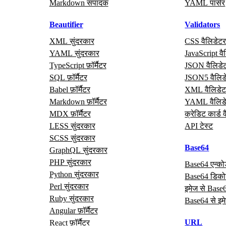
Markdown संपादक
YAML पार्सर
Beautifier
Validators
XML सुंदरकार
CSS वैलिडेट
YAML सुंदरकार
JavaScript वै
TypeScript फ़ॉर्मैटर
JSON वैलिडे
SQL फ़ॉर्मैटर
JSON5 वैलिड
Babel फ़ॉर्मैटर
XML वैलिडेट
Markdown फ़ॉर्मैटर
YAML वैलिड
MDX फ़ॉर्मैटर
क्रेडिट कार्ड 
LESS सुंदरकार
API टेस्ट
SCSS सुंदरकार
Base64
GraphQL सुंदरकार
PHP सुंदरकार
Base64 एन्क
Python सुंदरकार
Base64 डिक
Perl सुंदरकार
इमेज से Base
Ruby सुंदरकार
Base64 से इम
Angular फ़ॉर्मैटर
URL
React फ़ॉर्मैटर