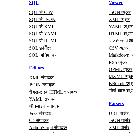
SQL
Viewer
SQL से CSV
JSON व्यूअर
SQL से JSON
XML व्यूअर
SQL से XML
YAML व्यूअर
SQL से YAML
HTML व्यूअर
SQL से HTML
JavaScript व्
SQL फ़ॉर्मैटर
CSV व्यूअर
SQL मिनिफ़ायर
Markdown व्
RSS व्यूअर
Editors
OPML व्यूअर
MXML व्यूअ
XML संपादक
BBCode व्यू
JSON संपादक
सोर्स कोड व्यू
रीयल‑टाइम HTML संपादक
YAML संपादक
Parsers
ऑनलाइन संपादक
Java संपादक
URL पार्सर
C# संपादक
JSON पार्सर
ActionScript संपादक
XML पार्सर