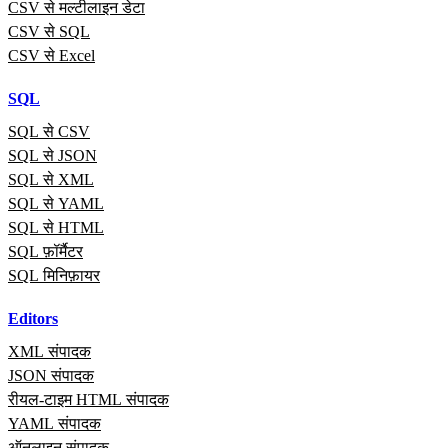
CSV से मल्टीलाइन डेटा
CSV से SQL
CSV से Excel
SQL
SQL से CSV
SQL से JSON
SQL से XML
SQL से YAML
SQL से HTML
SQL फ़ॉर्मैटर
SQL मिनिफ़ायर
Editors
XML संपादक
JSON संपादक
रीयल‑टाइम HTML संपादक
YAML संपादक
ऑनलाइन संपादक