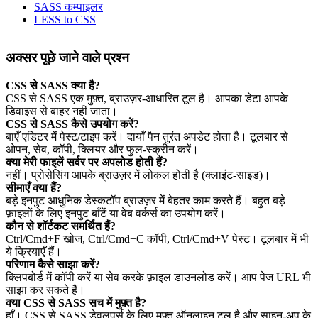
SASS कम्पाइलर
LESS to CSS
अक्सर पूछे जाने वाले प्रश्न
CSS से SASS क्या है?
CSS से SASS एक मुफ़्त, ब्राउज़र‑आधारित टूल है। आपका डेटा आपके
डिवाइस से बाहर नहीं जाता।
CSS से SASS कैसे उपयोग करें?
बाएँ एडिटर में पेस्ट/टाइप करें। दायाँ पैन तुरंत अपडेट होता है। टूलबार से
ओपन, सेव, कॉपी, क्लियर और फुल‑स्क्रीन करें।
क्या मेरी फाइलें सर्वर पर अपलोड होती हैं?
नहीं। प्रोसेसिंग आपके ब्राउज़र में लोकल होती है (क्लाइंट‑साइड)।
सीमाएँ क्या हैं?
बड़े इनपुट आधुनिक डेस्कटॉप ब्राउज़र में बेहतर काम करते हैं। बहुत बड़े
फ़ाइलों के लिए इनपुट बाँटें या वेब वर्कर्स का उपयोग करें।
कौन से शॉर्टकट समर्थित हैं?
Ctrl/Cmd+F खोज, Ctrl/Cmd+C कॉपी, Ctrl/Cmd+V पेस्ट। टूलबार में भी
ये क्रियाएँ हैं।
परिणाम कैसे साझा करें?
क्लिपबोर्ड में कॉपी करें या सेव करके फ़ाइल डाउनलोड करें। आप पेज URL भी
साझा कर सकते हैं।
क्या CSS से SASS सच में मुफ़्त है?
हाँ। CSS से SASS डेवलपर्स के लिए मुफ़्त ऑनलाइन टूल है और साइन‑अप के