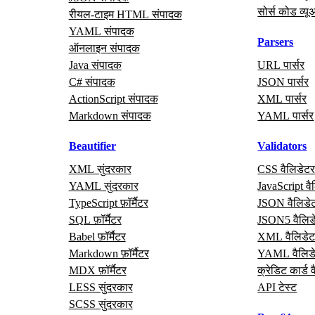
सोर्स कोड व्यू
रीयल‑टाइम HTML संपादक
YAML संपादक
Parsers
ऑनलाइन संपादक
Java संपादक
URL पार्सर
C# संपादक
JSON पार्सर
ActionScript संपादक
XML पार्सर
Markdown संपादक
YAML पार्सर
Beautifier
Validators
XML सुंदरकार
CSS वैलिडेट
YAML सुंदरकार
JavaScript वै
TypeScript फ़ॉर्मैटर
JSON वैलिडे
SQL फ़ॉर्मैटर
JSON5 वैलिड
Babel फ़ॉर्मैटर
XML वैलिडेट
Markdown फ़ॉर्मैटर
YAML वैलिड
MDX फ़ॉर्मैटर
क्रेडिट कार्ड 
LESS सुंदरकार
API टेस्ट
SCSS सुंदरकार