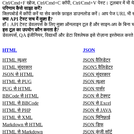
Ctrl/Cmd+F खोज, Ctrl/Cmd+C कॉपी, Ctrl/Cmd+V पेस्ट। टूलबार में भी ये क
परिणाम कैसे साझा करें?
क्लिपबोर्ड में कॉपी करें या सेव करके फ़ाइल डाउनलोड करें। आप पेज URL भी
क्या API टेस्ट सच में मुफ़्त है?
हाँ। API टेस्ट डेवलपर्स के लिए मुफ़्त ऑनलाइन टूल है और साइन‑अप के बिना 
इस टूल का उपयोग कौन करता है?
डेवलपर्स, QA इंजीनियर, विद्यार्थी और डेटा विश्लेषक इसे रोज़ाना इस्तेमाल करते 
HTML
JSON
HTML व्यूअर
JSON वैलिडेटर
HTML सुंदरकार
JSON5 वैलिडेटर
JSON से HTML
JSON सुंदरकार
HTML से PUG
JSON व्यूअर
PUG से HTML
JSON पार्सर
BBCode से HTML
JSON से टेक्स्ट
HTML से BBCode
JSON से Excel
HTML से PHP
JSON से JAVA
HTML से XML
JSON मिनिफ़ाई
Markdown से HTML
JSON डिफ
HTML से Markdown
JSON कुंजी सॉर्ट