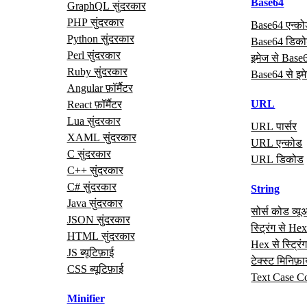
Base64
GraphQL सुंदरकार
PHP सुंदरकार
Base64 एन्क
Python सुंदरकार
Base64 डिक
Perl सुंदरकार
इमेज से Base
Ruby सुंदरकार
Base64 से इम
Angular फ़ॉर्मैटर
URL
React फ़ॉर्मैटर
Lua सुंदरकार
URL पार्सर
XAML सुंदरकार
URL एन्कोड
C सुंदरकार
URL डिकोड
C++ सुंदरकार
C# सुंदरकार
String
Java सुंदरकार
सोर्स कोड व्यू
JSON सुंदरकार
स्ट्रिंग से He
HTML सुंदरकार
Hex से स्ट्रिं
JS ब्यूटिफ़ाई
टेक्स्ट मिनिफ़
CSS ब्यूटिफ़ाई
Text Case C
Minifier