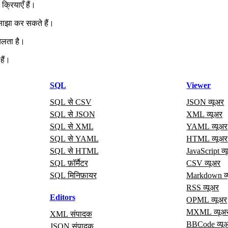
्रियाएँ हैं।
 साझा कर सकते हैं।
चलता है।
हैं।
SQL
Viewer
SQL से CSV
JSON व्यूअर
SQL से JSON
XML व्यूअर
SQL से XML
YAML व्यूअर
SQL से YAML
HTML व्यूअर
SQL से HTML
JavaScript व्
SQL फ़ॉर्मैटर
CSV व्यूअर
SQL मिनिफ़ायर
Markdown व्
RSS व्यूअर
Editors
OPML व्यूअर
MXML व्यूअ
XML संपादक
BBCode व्यू
JSON संपादक