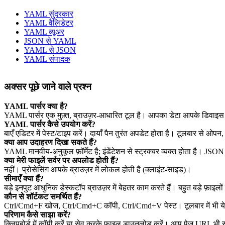
YAML सुंदरकार
YAML वैलिडेटर
YAML व्यूअर
JSON से YAML
YAML से JSON
YAML संपादक
अक्सर पूछे जाने वाले प्रश्न
YAML पार्सर क्या है?
YAML पार्सर एक मुफ़्त, ब्राउज़र‑आधारित टूल है। आपका डेटा आपके डिवाइस 
YAML पार्सर कैसे उपयोग करें?
बाएँ एडिटर में पेस्ट/टाइप करें। दायाँ पैन तुरंत अपडेट होता है। टूलबार से ओप
क्या आप उदाहरण दिखा सकते हैं?
YAML मानवीय‑अनुकूल फ़ॉर्मेट है; इंडेंटेशन से स्ट्रक्चर व्यक्त होता है। JS
क्या मेरी फाइलें सर्वर पर अपलोड होती हैं?
नहीं। प्रोसेसिंग आपके ब्राउज़र में लोकल होती है (क्लाइंट‑साइड)।
सीमाएँ क्या हैं?
बड़े इनपुट आधुनिक डेस्कटॉप ब्राउज़र में बेहतर काम करते हैं। बहुत बड़े फ़ाइलों 
कौन से शॉर्टकट समर्थित हैं?
Ctrl/Cmd+F खोज, Ctrl/Cmd+C कॉपी, Ctrl/Cmd+V पेस्ट। टूलबार में भी ये क
परिणाम कैसे साझा करें?
क्लिपबोर्ड में कॉपी करें या सेव करके फ़ाइल डाउनलोड करें। आप पेज URL भी