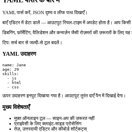
YAML पार्स करें, JSON दृश्य व लीफ पाथ दिखाएँ।
बाएँ एडिटर में डेटा डालें — आउटपुट रियल‑टाइम में अपडेट होता है। आप किसी
डिबगिंग, फ़ॉर्मेटिंग, वैलिडेशन और कन्वर्ज़न जैसी रोज़मर्रा की ज़रूरतों के 
टिप: सर्च बार से जल्दी‑से टूल बदलें।
YAML उदाहरण
name: Jane

age: 29

skills:

  - js

  - html

  - css
ऊपर उदाहरण इनपुट दिखाया गया है। आउटपुट तुरंत दाएँ पैन में दिखाई देगा।
मुख्य विशेषताएँ
मुफ़्त ऑनलाइन टूल — साइन‑अप की ज़रूरत नहीं
प्राइवेसी के लिए क्लाइंट‑साइड प्रोसेसिंग
तेज़, उत्तरदायी एडिटर और कीबोर्ड शॉर्टकट्स