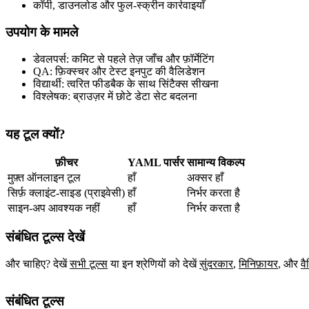
कॉपी, डाउनलोड और फुल‑स्क्रीन कार्रवाइयाँ
उपयोग के मामले
डेवलपर्स: कमिट से पहले तेज़ जाँच और फ़ॉर्मेटिंग
QA: फ़िक्स्चर और टेस्ट इनपुट की वैलिडेशन
विद्यार्थी: त्वरित फीडबैक के साथ सिंटैक्स सीखना
विश्लेषक: ब्राउज़र में छोटे डेटा सेट बदलना
यह टूल क्यों?
फ़ीचर
YAML पार्सर
सामान्य विकल्प
मुफ़्त ऑनलाइन टूल
हाँ
अक्सर हाँ
सिर्फ़ क्लाइंट‑साइड (प्राइवेसी)
हाँ
निर्भर करता है
साइन‑अप आवश्यक नहीं
हाँ
निर्भर करता है
संबंधित टूल्स देखें
और चाहिए? देखें
सभी टूल्स
या इन श्रेणियों को देखें
सुंदरकार
,
मिनिफ़ायर
,
और
वै
संबंधित टूल्स