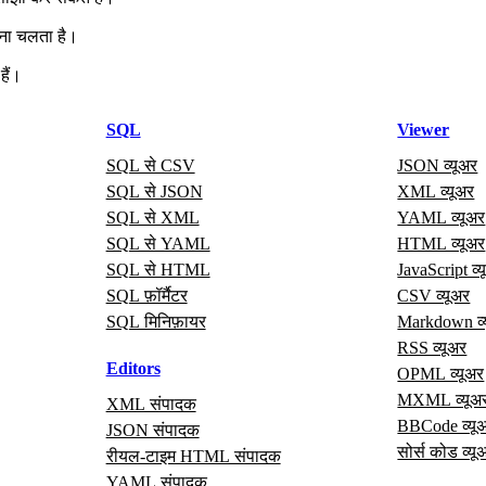
िना चलता है।
हैं।
SQL
Viewer
SQL से CSV
JSON व्यूअर
SQL से JSON
XML व्यूअर
SQL से XML
YAML व्यूअर
SQL से YAML
HTML व्यूअर
SQL से HTML
JavaScript व्
SQL फ़ॉर्मैटर
CSV व्यूअर
SQL मिनिफ़ायर
Markdown व्
RSS व्यूअर
Editors
OPML व्यूअर
MXML व्यूअ
XML संपादक
BBCode व्यू
JSON संपादक
सोर्स कोड व्यू
रीयल‑टाइम HTML संपादक
YAML संपादक