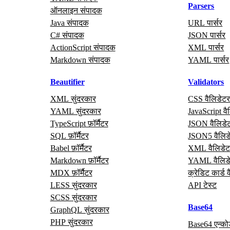
Parsers
ऑनलाइन संपादक
Java संपादक
URL पार्सर
C# संपादक
JSON पार्सर
ActionScript संपादक
XML पार्सर
Markdown संपादक
YAML पार्सर
Beautifier
Validators
XML सुंदरकार
CSS वैलिडेट
YAML सुंदरकार
JavaScript वै
TypeScript फ़ॉर्मैटर
JSON वैलिडे
SQL फ़ॉर्मैटर
JSON5 वैलिड
Babel फ़ॉर्मैटर
XML वैलिडेट
Markdown फ़ॉर्मैटर
YAML वैलिड
MDX फ़ॉर्मैटर
क्रेडिट कार्ड 
LESS सुंदरकार
API टेस्ट
SCSS सुंदरकार
Base64
GraphQL सुंदरकार
PHP सुंदरकार
Base64 एन्क