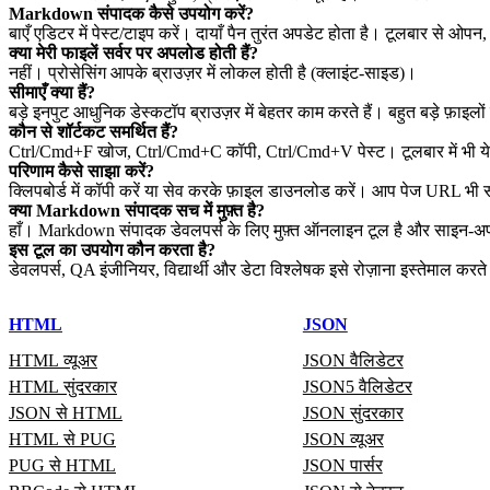
Markdown संपादक कैसे उपयोग करें?
बाएँ एडिटर में पेस्ट/टाइप करें। दायाँ पैन तुरंत अपडेट होता है। टूलबार से ओप
क्या मेरी फाइलें सर्वर पर अपलोड होती हैं?
नहीं। प्रोसेसिंग आपके ब्राउज़र में लोकल होती है (क्लाइंट‑साइड)।
सीमाएँ क्या हैं?
बड़े इनपुट आधुनिक डेस्कटॉप ब्राउज़र में बेहतर काम करते हैं। बहुत बड़े फ़ाइलों 
कौन से शॉर्टकट समर्थित हैं?
Ctrl/Cmd+F खोज, Ctrl/Cmd+C कॉपी, Ctrl/Cmd+V पेस्ट। टूलबार में भी ये क
परिणाम कैसे साझा करें?
क्लिपबोर्ड में कॉपी करें या सेव करके फ़ाइल डाउनलोड करें। आप पेज URL भी
क्या Markdown संपादक सच में मुफ़्त है?
हाँ। Markdown संपादक डेवलपर्स के लिए मुफ़्त ऑनलाइन टूल है और साइन‑अप
इस टूल का उपयोग कौन करता है?
डेवलपर्स, QA इंजीनियर, विद्यार्थी और डेटा विश्लेषक इसे रोज़ाना इस्तेमाल करते 
HTML
JSON
HTML व्यूअर
JSON वैलिडेटर
HTML सुंदरकार
JSON5 वैलिडेटर
JSON से HTML
JSON सुंदरकार
HTML से PUG
JSON व्यूअर
PUG से HTML
JSON पार्सर