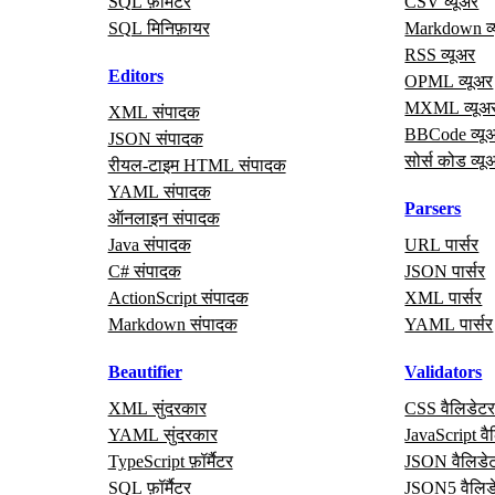
SQL फ़ॉर्मैटर
CSV व्यूअर
SQL मिनिफ़ायर
Markdown व्
RSS व्यूअर
Editors
OPML व्यूअर
MXML व्यूअ
XML संपादक
BBCode व्यू
JSON संपादक
सोर्स कोड व्यू
रीयल‑टाइम HTML संपादक
YAML संपादक
Parsers
ऑनलाइन संपादक
Java संपादक
URL पार्सर
C# संपादक
JSON पार्सर
ActionScript संपादक
XML पार्सर
Markdown संपादक
YAML पार्सर
Beautifier
Validators
XML सुंदरकार
CSS वैलिडेट
YAML सुंदरकार
JavaScript वै
TypeScript फ़ॉर्मैटर
JSON वैलिडे
SQL फ़ॉर्मैटर
JSON5 वैलिड