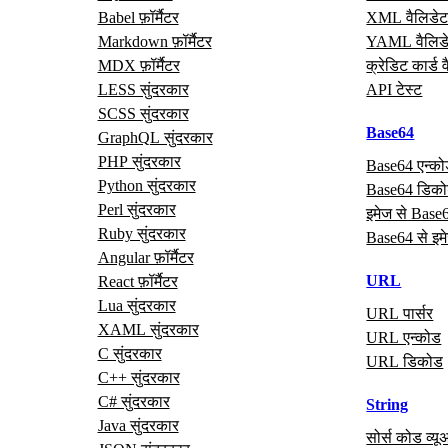
Babel फ़ॉर्मैटर
XML वैलिडेट
Markdown फ़ॉर्मैटर
YAML वैलिड
MDX फ़ॉर्मैटर
क्रेडिट कार्ड 
LESS सुंदरकार
API टेस्ट
SCSS सुंदरकार
Base64
GraphQL सुंदरकार
PHP सुंदरकार
Base64 एन्क
Python सुंदरकार
Base64 डिक
Perl सुंदरकार
इमेज से Base
Ruby सुंदरकार
Base64 से इम
Angular फ़ॉर्मैटर
URL
React फ़ॉर्मैटर
Lua सुंदरकार
URL पार्सर
XAML सुंदरकार
URL एन्कोड
C सुंदरकार
URL डिकोड
C++ सुंदरकार
C# सुंदरकार
String
Java सुंदरकार
सोर्स कोड व्यू