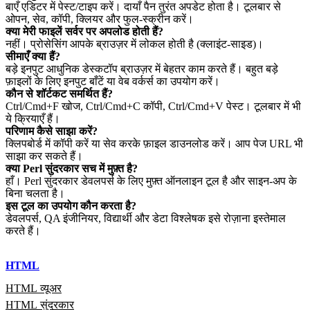
बाएँ एडिटर में पेस्ट/टाइप करें। दायाँ पैन तुरंत अपडेट होता है। टूलबार से
ओपन, सेव, कॉपी, क्लियर और फुल‑स्क्रीन करें।
क्या मेरी फाइलें सर्वर पर अपलोड होती हैं?
नहीं। प्रोसेसिंग आपके ब्राउज़र में लोकल होती है (क्लाइंट‑साइड)।
सीमाएँ क्या हैं?
बड़े इनपुट आधुनिक डेस्कटॉप ब्राउज़र में बेहतर काम करते हैं। बहुत बड़े
फ़ाइलों के लिए इनपुट बाँटें या वेब वर्कर्स का उपयोग करें।
कौन से शॉर्टकट समर्थित हैं?
Ctrl/Cmd+F खोज, Ctrl/Cmd+C कॉपी, Ctrl/Cmd+V पेस्ट। टूलबार में भी
ये क्रियाएँ हैं।
परिणाम कैसे साझा करें?
क्लिपबोर्ड में कॉपी करें या सेव करके फ़ाइल डाउनलोड करें। आप पेज URL भी
साझा कर सकते हैं।
क्या Perl सुंदरकार सच में मुफ़्त है?
हाँ। Perl सुंदरकार डेवलपर्स के लिए मुफ़्त ऑनलाइन टूल है और साइन‑अप के
बिना चलता है।
इस टूल का उपयोग कौन करता है?
डेवलपर्स, QA इंजीनियर, विद्यार्थी और डेटा विश्लेषक इसे रोज़ाना इस्तेमाल
करते हैं।
HTML
HTML व्यूअर
HTML सुंदरकार