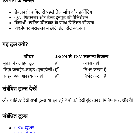
उपयोग के मामले
डेवलपर्स: कमिट से पहले तेज़ जाँच और फ़ॉर्मेटिंग
QA: फ़िक्स्चर और टेस्ट इनपुट की वैलिडेशन
विद्यार्थी: त्वरित फीडबैक के साथ सिंटैक्स सीखना
विश्लेषक: ब्राउज़र में छोटे डेटा सेट बदलना
यह टूल क्यों?
फ़ीचर
JSON से TSV
सामान्य विकल्प
मुफ़्त ऑनलाइन टूल
हाँ
अक्सर हाँ
सिर्फ़ क्लाइंट‑साइड (प्राइवेसी)
हाँ
निर्भर करता है
साइन‑अप आवश्यक नहीं
हाँ
निर्भर करता है
संबंधित टूल्स देखें
और चाहिए? देखें
सभी टूल्स
या इन श्रेणियों को देखें
सुंदरकार
,
मिनिफ़ायर
,
और
वै
संबंधित टूल्स
CSV व्यूअर