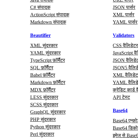
C# संपादक
JSON पार्सर
ActionScript संपादक
XML पार्सर
Markdown संपादक
YAML पार्सर
Beautifier
Validators
XML सुंदरकार
CSS वैलिडेट
YAML सुंदरकार
JavaScript वै
TypeScript फ़ॉर्मैटर
JSON वैलिडे
SQL फ़ॉर्मैटर
JSON5 वैलिड
Babel फ़ॉर्मैटर
XML वैलिडेट
Markdown फ़ॉर्मैटर
YAML वैलिड
MDX फ़ॉर्मैटर
क्रेडिट कार्ड 
LESS सुंदरकार
API टेस्ट
SCSS सुंदरकार
Base64
GraphQL सुंदरकार
PHP सुंदरकार
Base64 एन्क
Python सुंदरकार
Base64 डिक
Perl सुंदरकार
इमेज से Base