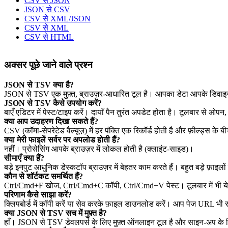
CSV से JSON
JSON से CSV
CSV से XML/JSON
CSV से XML
CSV से HTML
अक्सर पूछे जाने वाले प्रश्न
JSON से TSV क्या है?
JSON से TSV एक मुफ़्त, ब्राउज़र‑आधारित टूल है। आपका डेटा आपके डिवाइस
JSON से TSV कैसे उपयोग करें?
बाएँ एडिटर में पेस्ट/टाइप करें। दायाँ पैन तुरंत अपडेट होता है। टूलबार से ओप
क्या आप उदाहरण दिखा सकते हैं?
CSV (कॉमा‑सेपरेटेड वैल्यूज़) में हर पंक्ति एक रिकॉर्ड होती है और फ़ील्ड्स के 
क्या मेरी फाइलें सर्वर पर अपलोड होती हैं?
नहीं। प्रोसेसिंग आपके ब्राउज़र में लोकल होती है (क्लाइंट‑साइड)।
सीमाएँ क्या हैं?
बड़े इनपुट आधुनिक डेस्कटॉप ब्राउज़र में बेहतर काम करते हैं। बहुत बड़े फ़ाइलों 
कौन से शॉर्टकट समर्थित हैं?
Ctrl/Cmd+F खोज, Ctrl/Cmd+C कॉपी, Ctrl/Cmd+V पेस्ट। टूलबार में भी ये क
परिणाम कैसे साझा करें?
क्लिपबोर्ड में कॉपी करें या सेव करके फ़ाइल डाउनलोड करें। आप पेज URL भी
क्या JSON से TSV सच में मुफ़्त है?
हाँ। JSON से TSV डेवलपर्स के लिए मुफ़्त ऑनलाइन टूल है और साइन‑अप के 