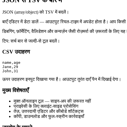
JSON (array/object) को TSV में बदलें।
बाएँ एडिटर में डेटा डालें — आउटपुट रियल‑टाइम में अपडेट होता है। आप किसी
डिबगिंग, फ़ॉर्मेटिंग, वैलिडेशन और कन्वर्ज़न जैसी रोज़मर्रा की ज़रूरतों के 
टिप: सर्च बार से जल्दी‑से टूल बदलें।
CSV उदाहरण
name,age

Jane,29

John,31
ऊपर उदाहरण इनपुट दिखाया गया है। आउटपुट तुरंत दाएँ पैन में दिखाई देगा।
मुख्य विशेषताएँ
मुफ़्त ऑनलाइन टूल — साइन‑अप की ज़रूरत नहीं
प्राइवेसी के लिए क्लाइंट‑साइड प्रोसेसिंग
तेज़, उत्तरदायी एडिटर और कीबोर्ड शॉर्टकट्स
कॉपी, डाउनलोड और फुल‑स्क्रीन कार्रवाइयाँ