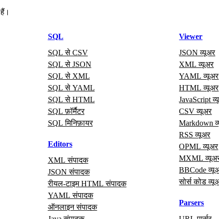
हैं।
SQL
Viewer
SQL से CSV
JSON व्यूअर
SQL से JSON
XML व्यूअर
SQL से XML
YAML व्यूअर
SQL से YAML
HTML व्यूअर
SQL से HTML
JavaScript व्
SQL फ़ॉर्मैटर
CSV व्यूअर
SQL मिनिफ़ायर
Markdown व्
RSS व्यूअर
Editors
OPML व्यूअर
MXML व्यूअ
XML संपादक
BBCode व्यू
JSON संपादक
सोर्स कोड व्यू
रीयल‑टाइम HTML संपादक
YAML संपादक
Parsers
ऑनलाइन संपादक
Java संपादक
URL पार्सर