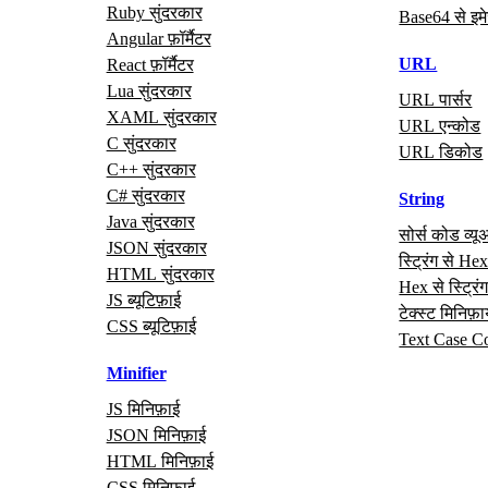
Ruby सुंदरकार
Base64 से इम
Angular फ़ॉर्मैटर
URL
React फ़ॉर्मैटर
Lua सुंदरकार
URL पार्सर
XAML सुंदरकार
URL एन्कोड
C सुंदरकार
URL डिकोड
C++ सुंदरकार
C# सुंदरकार
String
Java सुंदरकार
सोर्स कोड व्यू
JSON सुंदरकार
स्ट्रिंग से He
HTML सुंदरकार
Hex से स्ट्रिं
JS ब्यूटिफ़ाई
टेक्स्ट मिनिफ़
CSS ब्यूटिफ़ाई
Text Case C
Minifier
JS मिनिफ़ाई
JSON मिनिफ़ाई
HTML मिनिफ़ाई
CSS मिनिफ़ाई