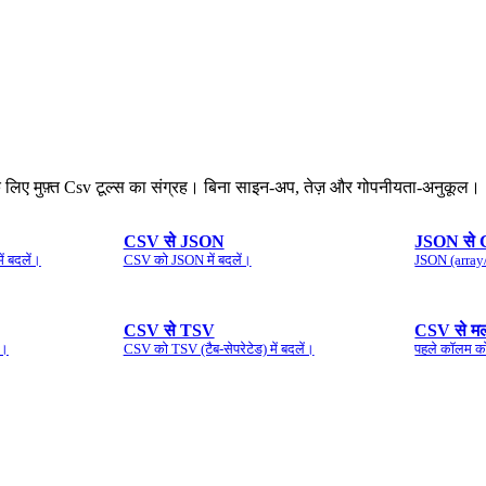
े के लिए मुफ़्त Csv टूल्स का संग्रह। बिना साइन‑अप, तेज़ और गोपनीयता‑अनुकूल।
CSV से JSON
JSON से
ं बदलें।
CSV को JSON में बदलें।
JSON (array/
CSV से TSV
CSV से मल
ं।
CSV को TSV (टैब‑सेपरेटेड) में बदलें।
पहले कॉलम को न