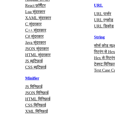
URL
React फ़ॉर्मैटर
Lua सुंदरकार
URL पार्सर
XAML सुंदरकार
URL एन्कोड
C सुंदरकार
URL डिकोड
C++ सुंदरकार
C# सुंदरकार
String
Java सुंदरकार
सोर्स कोड व्यू
JSON सुंदरकार
स्ट्रिंग से He
HTML सुंदरकार
Hex से स्ट्रिं
JS ब्यूटिफ़ाई
टेक्स्ट मिनिफ़
CSS ब्यूटिफ़ाई
Text Case C
Minifier
JS मिनिफ़ाई
JSON मिनिफ़ाई
HTML मिनिफ़ाई
CSS मिनिफ़ाई
XML मिनिफ़ाई