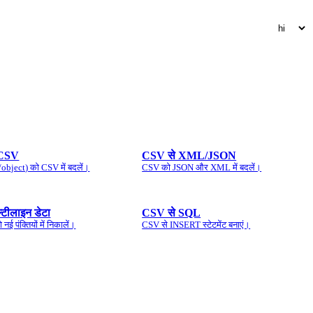
 CSV
CSV से XML/JSON
object) को CSV में बदलें।
CSV को JSON और XML में बदलें।
्टीलाइन डेटा
CSV से SQL
ई पंक्तियों में निकालें।
CSV से INSERT स्टेटमेंट बनाएं।