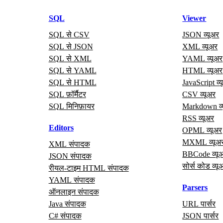
SQL
Viewer
SQL से CSV
JSON व्यूअर
SQL से JSON
XML व्यूअर
SQL से XML
YAML व्यूअर
SQL से YAML
HTML व्यूअर
SQL से HTML
JavaScript व्
SQL फ़ॉर्मैटर
CSV व्यूअर
SQL मिनिफ़ायर
Markdown व्
RSS व्यूअर
Editors
OPML व्यूअर
MXML व्यूअ
XML संपादक
BBCode व्यू
JSON संपादक
सोर्स कोड व्यू
रीयल‑टाइम HTML संपादक
YAML संपादक
Parsers
ऑनलाइन संपादक
Java संपादक
URL पार्सर
C# संपादक
JSON पार्सर