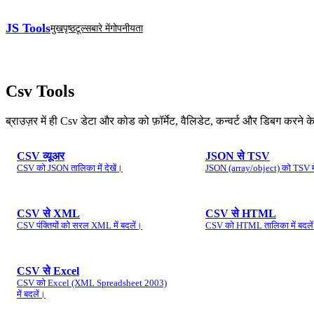
JS Tools
मुखपृष्ठ
टूल्स
बारे में
गोपनीयता
Csv
Tools
ब्राउज़र में ही Csv डेटा और कोड को फ़ॉर्मेट, वैलिडेट, कन्वर्ट और डिबग करन
CSV व्यूअर
JSON से TSV
CSV को JSON तालिका में देखें।
JSON (array/object) को TSV मे
CSV से XML
CSV से HTML
CSV पंक्तियों को सरल XML में बदलें।
CSV को HTML तालिका में बदले
CSV से Excel
CSV को Excel (XML Spreadsheet 2003)
में बदलें।