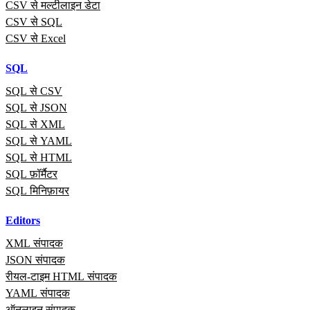
CSV से मल्टीलाइन डेटा
CSV से SQL
CSV से Excel
SQL
SQL से CSV
SQL से JSON
SQL से XML
SQL से YAML
SQL से HTML
SQL फ़ॉर्मैटर
SQL मिनिफ़ायर
Editors
XML संपादक
JSON संपादक
रीयल‑टाइम HTML संपादक
YAML संपादक
ऑनलाइन संपादक