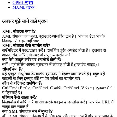
OPML व्यूअर
MXML व्यूअर
अक्सर पूछे जाने वाले प्रश्न
XML संपादक क्या है?
XML संपादक एक मुफ़्त, ब्राउज़र‑आधारित टूल है। आपका डेटा आपके
डिवाइस से बाहर नहीं जाता।
XML संपादक कैसे उपयोग करें?
बाएँ एडिटर में पेस्ट/टाइप करें। दायाँ पैन तुरंत अपडेट होता है। टूलबार से
ओपन, सेव, कॉपी, क्लियर और फुल‑स्क्रीन करें।
क्या मेरी फाइलें सर्वर पर अपलोड होती हैं?
नहीं। प्रोसेसिंग आपके ब्राउज़र में लोकल होती है (क्लाइंट‑साइड)।
सीमाएँ क्या हैं?
बड़े इनपुट आधुनिक डेस्कटॉप ब्राउज़र में बेहतर काम करते हैं। बहुत बड़े
फ़ाइलों के लिए इनपुट बाँटें या वेब वर्कर्स का उपयोग करें।
कौन से शॉर्टकट समर्थित हैं?
Ctrl/Cmd+F खोज, Ctrl/Cmd+C कॉपी, Ctrl/Cmd+V पेस्ट। टूलबार में भी
ये क्रियाएँ हैं।
परिणाम कैसे साझा करें?
क्लिपबोर्ड में कॉपी करें या सेव करके फ़ाइल डाउनलोड करें। आप पेज URL भी
साझा कर सकते हैं।
क्या XML संपादक सच में मुफ़्त है?
हाँ। XML संपादक डेवलपर्स के लिए मुफ़्त ऑनलाइन टूल है और साइन‑अप के